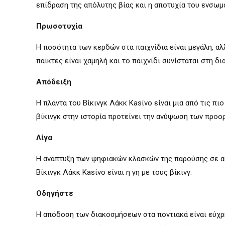
επίδραση της απόλυτης βίας και η αποτυχία του ενσωμ
Πρωσοτυχία
Η ποσότητα των κερδών στα παιχνίδια είναι μεγάλη, αλ
παίκτες είναι χαμηλή και το παιχνίδι συνίσταται στη 
Απόδειξη
Η πλάντα του Βίκινγκ Λάκκ Kasίνο είναι μια από τις πι
βίκινγκ στην ιστορία προτείνει την ανύψωση των προο
Λίγα
Η ανάπτυξη των ψηφιακών κλασκών της παρούσης σε αυτή
Βίκινγκ Λάκκ Kasίνο είναι η γη με τους βίκινγ.
Οδηγήστε
Η απόδοση των διακοσμήσεων στα ποντιακά είναι εύχρη