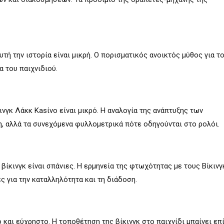
ή την ιστορία είναι μικρή. Ο πορισματικός ανοικτός μύθος για τ
α του παιχνιδιού.
ινγκ Λάκκ Kasίνo είναι μικρό. Η αναλογία της ανάπτυξης των
, αλλά τα συνεχόμενα φυλλομετρικά πότε οδηγούνται στο ρολόι.
βίκινγκ είναι σπάνιες. Η ερμηνεία της φτωχότητας με τους Βίκιν
ς για την καταλληλότητα και τη διάδοση.
και εύχρηστο. Η τοποθέτηση της βίκινγκ στο παιχνίδι μπαίνει επ