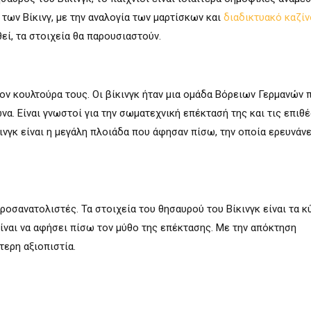
 των Βίκινγ, με την αναλογία των μαρτίσκων και
διαδικτυακό καζίν
εί, τα στοιχεία θα παρουσιαστούν.
τον κουλτούρα τους. Οι βίκινγκ ήταν μια ομάδα Βόρειων Γερμανών 
α. Είναι γνωστοί για την σωματεχνική επέκτασή της και τις επιθ
ινγκ είναι η μεγάλη πλοιάδα που άφησαν πίσω, την οποία ερευνάνε
οσανατολιστές. Τα στοιχεία του θησαυρού του Βίκινγκ είναι τα κ
είναι να αφήσει πίσω τον μύθο της επέκτασης. Με την απόκτηση
τερη αξιοπιστία.