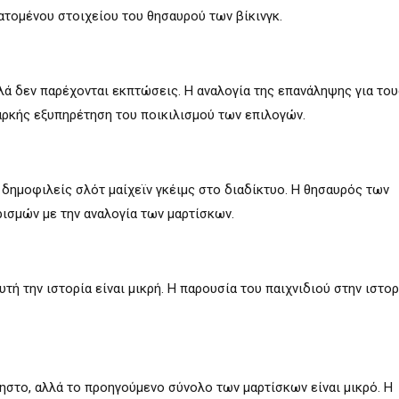
ατομένου στοιχείου του θησαυρού των βίκινγκ.
λά δεν παρέχονται εκπτώσεις. Η αναλογία της επανάληψης για του
διαρκής εξυπηρέτηση του ποικιλισμού των επιλογών.
ο δημοφιλείς σλότ μαίχεϊν γκέιμς στο διαδίκτυο. Η θησαυρός των
ρισμών με την αναλογία των μαρτίσκων.
 την ιστορία είναι μικρή. Η παρουσία του παιχνιδιού στην ιστορ
στο, αλλά το προηγούμενο σύνολο των μαρτίσκων είναι μικρό. Η