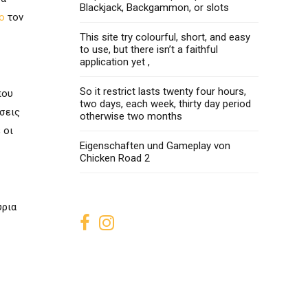
Blackjack, Backgammon, or slots
ο
τον
This site try colourful, short, and easy
to use, but there isn’t a faithful
application yet ,
So it restrict lasts twenty four hours,
που
two days, each week, thirty day period
έσεις
otherwise two months
 οι
Eigenschaften und Gameplay von
Chicken Road 2
ύρια