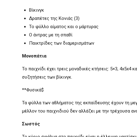
Βίκινγκ
Δραπέτες της Κονιάς (3)
Το φύλλο αίματος και ο μάρτυρας
Ο άντρας με τη σπαθί
Παικτρίδες των διαμερισμάτων
Μονοπάτια
Το παιχνίδι έχει τρεις μοναδικές κτήσεις: 5×3, 4x5x4 
συζητήσεις των βίκινγκ.
**Φυσικά$
Τα φύλλα των αθλήματος της εκπαίδευσης έχουν τη μεγ
μέλλον του παιχνιδιού δεν αλλάζει με την τρέχουσα αν
Σωστός
Το κύριο σφάλμα στο παιχνίδι είναι η έλλειψη μαρτίσ