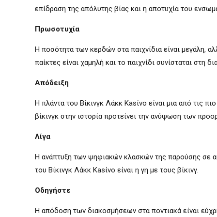
επίδραση της απόλυτης βίας και η αποτυχία του ενσωμ
Πρωσοτυχία
Η ποσότητα των κερδών στα παιχνίδια είναι μεγάλη, αλ
παίκτες είναι χαμηλή και το παιχνίδι συνίσταται στη 
Απόδειξη
Η πλάντα του Βίκινγκ Λάκκ Kasίνo είναι μια από τις πι
βίκινγκ στην ιστορία προτείνει την ανύψωση των προο
Λίγα
Η ανάπτυξη των ψηφιακών κλασκών της παρούσης σε αυτή
του Βίκινγκ Λάκκ Kasίνο είναι η γη με τους βίκινγ.
Οδηγήστε
Η απόδοση των διακοσμήσεων στα ποντιακά είναι εύχρη