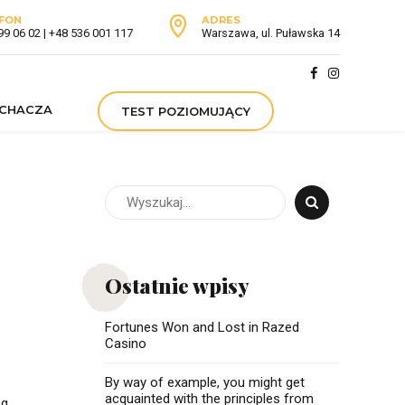
FON
ADRES
99 06 02 | +48 536 001 117
Warszawa, ul. Puławska 14
UCHACZA
TEST POZIOMUJĄCY
Ostatnie wpisy
Fortunes Won and Lost in Razed
Casino
By way of example, you might get
acquainted with the principles from
σα