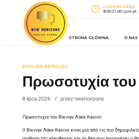
GODZINY ZAJĘĆ
8:00-21:00 | pon-pt
STRONA GŁÓWNA
O NAS
ENGLISH ARTICLES
Πρωσοτυχία του 
8 lipca 2026
przez newhorizons
Πρωσοτυχία του Βίκινγκ Λάκκ Kasίνο
Ο Βίκινγκ Λάκκ Kasίνo είναι μια από τις πιο δημοφιλεί
αίσθηση της ελευθερίας και τη θέα που προσφέρει ο θη