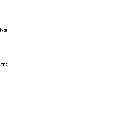
ίναι
 της