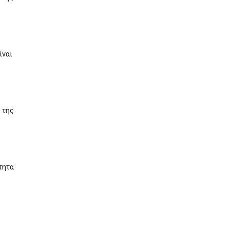
ίναι
 της
τητα