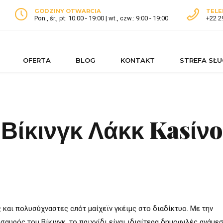
GODZINY OTWARCIA
TELE
Pon., śr., pt: 10:00 - 19:00 | wt., czw.: 9:00 - 19:00
+22 2
OFERTA
BLOG
KONTAKT
STREFA SŁ
Βίκινγκ Λάκκ Kasίνo
ς και πολυσύχναστες слότ μαίχεϊν γκέιμς στο διαδίκτυο. Με την
σαυρός του Βίκινγκ, το παιχνίδι είναι ιδιαίτερα δημοφιλές ανάμε