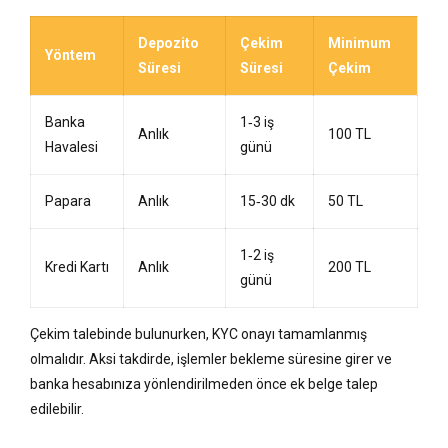
Depozito
Çekim
Minimum
Yöntem
Süresi
Süresi
Çekim
Banka
1‑3 iş
Anlık
100 TL
Havalesi
günü
Papara
Anlık
15‑30 dk
50 TL
1‑2 iş
Kredi Kartı
Anlık
200 TL
günü
Çekim talebinde bulunurken, KYC onayı tamamlanmış
olmalıdır. Aksi takdirde, işlemler bekleme süresine girer ve
banka hesabınıza yönlendirilmeden önce ek belge talep
edilebilir.