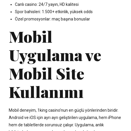
Canlı casino: 24/7 yayın, HD kalitesi
Spor bahisleri: 1.500+ etkinlik, yüksek odds
Özel promosyonlar: maç başına bonuslar
Mobil
Uygulama ve
Mobil Site
Kullanımı
Mobil deneyim, 1king casino’nun en güçlü yönlerinden biridir.
Android ve iOS için ayrı ayrı geliştirilen uygulama, hem iPhone
hem de tabletlerde sorunsuz çalışır. Uygulama, anlık