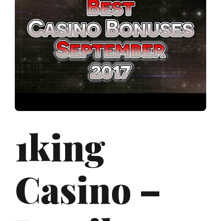
1king
Casino –