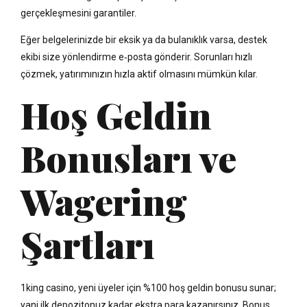
gerçekleşmesini garantiler.
Eğer belgelerinizde bir eksik ya da bulanıklık varsa, destek
ekibi size yönlendirme e‑posta gönderir. Sorunları hızlı
çözmek, yatırımınızın hızla aktif olmasını mümkün kılar.
Hoş Geldin
Bonusları ve
Wagering
Şartları
1king casino, yeni üyeler için %100 hoş geldin bonusu sunar;
yani ilk depozitonuz kadar ekstra para kazanırsınız. Bonus