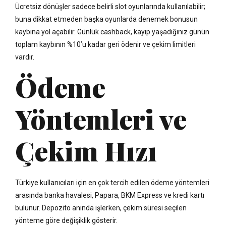
Ücretsiz dönüşler sadece belirli slot oyunlarında kullanılabilir;
buna dikkat etmeden başka oyunlarda denemek bonusun
kaybına yol açabilir. Günlük cashback, kayıp yaşadığınız günün
toplam kaybının %10’u kadar geri ödenir ve çekim limitleri
vardır.
Ödeme
Yöntemleri ve
Çekim Hızı
Türkiye kullanıcıları için en çok tercih edilen ödeme yöntemleri
arasında banka havalesi, Papara, BKM Express ve kredi kartı
bulunur. Depozito anında işlerken, çekim süresi seçilen
yönteme göre değişiklik gösterir.