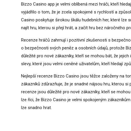
Bizzo Casino app je velmi oblíbená mezi hráči, kteří hled
vyjádřilo o tom, že je zcela spokojené s rychlostí a způs
Casino poskytuje širokou škálu hudebních her, které lz
najít hru, kterou si přejí hrát, a začít hru bez náročného 
Recenze hráčů zahrnují i pozitivní zkušenosti s bezpečnos
o bezpečnosti svých peněz a osobních údajů, protože Biz
důležité pro nové zákazníky, kteří se mohou bát, že jeji
slevy, které jsou velmi ceněné uživatelům, kteří hledají způ
Nejlepší recenze Bizzo Casino jsou těžce založeny na tom
zákazníků zdůrazňuje, že je snadné nájsou hru, kterou si př
recenze jsou důležité pro nové zákazníky, kteří se moho
lze říci, že Bizzo Casino je velmi spokojeným zákazníkům
lze snadno hrat.