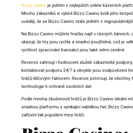
bizzo casino
je jedním z nejlepších online kázerních platf
Mnoho zákazníků si vybírá Bizzo Casino kvůli jeho bezp
uvádějí, že se Bizzo Casino stalo jedním z nejpopulárnějš
Na Bizzo Casino můžete hračky najít v různých žánrech, od
ukazují, že hry jsou rychle a snadno použitelné, což je 
rychlost zpracování transakcí jsou také velmi ceněné.
Recenze zahrnují i hodnocení služeb zákaznické podpory,
kontaktovat podporu 24/7 a obvykle jsou zodpovězeni hne
hráčů klíčovým faktorem. Recenze potvrzují, že všechny f
technologie k ochraně osobních dat.
Podle mnoha zkušeností hráčů je Bizzo Casino ideální mís
snadnou platformu s vynikající nabídkou her, Bizzo Casino 
zařízení tak populární mezi hráči.