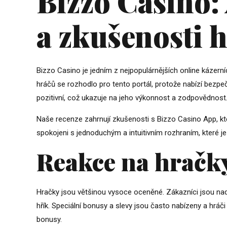
Bizzo Casino:
a zkušenosti 
Bizzo Casino je jedním z nejpopulárnějších online kázerní
hráčů se rozhodlo pro tento portál, protože nabízí bezpeč
pozitivní, což ukazuje na jeho výkonnost a zodpovědnost
Naše recenze zahrnují zkušenosti s Bizzo Casino App, kte
spokojeni s jednoduchým a intuitivním rozhraním, které j
Reakce na hračk
Hračky jsou většinou vysoce oceněné. Zákazníci jsou nadše
hřík. Speciální bonusy a slevy jsou často nabízeny a hrá
bonusy.