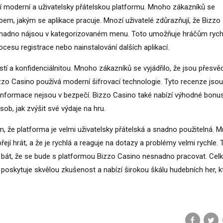
ají moderní a uživatelsky přátelskou platformu. Mnoho zákazníků se
obem, jakým se aplikace pracuje. Mnozí uživatelé zdůrazňují, že Bizzo
e snadno nájsou v kategorizovaném menu. Toto umožňuje hráčům rych
procesu registrace nebo nainstalování dalších aplikací.
tí a konfidenciálnitou. Mnoho zákazníků se vyjádřilo, že jsou přesvě
zo Casino používá moderní šifrovací technologie. Tyto recenze jsou
ch informace nejsou v bezpečí. Bizzo Casino také nabízí výhodné bonu
sob, jak zvýšit své výdaje na hru.
, že platforma je velmi uživatelsky přátelská a snadno použitelná. 
ejí hrát, a že je rychlá a reaguje na dotazy a problémy velmi rychle. 
u bát, že se bude s platformou Bizzo Casino nesnadno pracovat. Cel
 poskytuje skvělou zkušenost a nabízí širokou škálu hudebních her, k