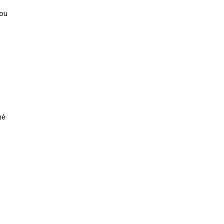
sou
né