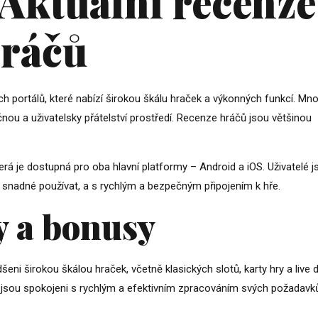
 Aktuální recenze
hráčů
ch portálů, které nabízí širokou škálu hraček a výkonných funkcí. Mn
nou a uživatelsky přátelství prostředí. Recenze hráčů jsou většinou
.
rá je dostupná pro oba hlavní platformy – Android a iOS. Uživatelé j
e snadné používat, a s rychlým a bezpečným připojením k hře.
y a bonusy
ni širokou škálou hraček, včetně klasických slotů, karty hry a live 
či jsou spokojeni s rychlým a efektivním zpracováním svých požadavk