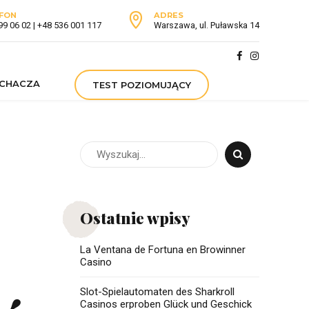
FON
ADRES
99 06 02 | +48 536 001 117
Warszawa, ul. Puławska 14
UCHACZA
TEST POZIOMUJĄCY
Ostatnie wpisy
La Ventana de Fortuna en Browinner
Casino
Slot-Spielautomaten des Sharkroll
Casinos erproben Glück und Geschick