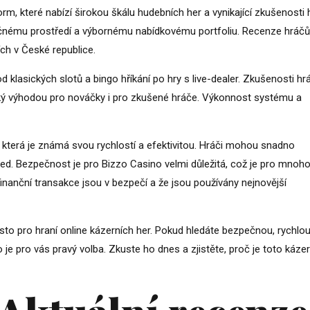
orm, které nabízí širokou škálu hudebních her a vynikající zkušenosti 
ečnému prostředí a výbornému nabídkovému portfoliu. Recenze hráčů
ích v České republice.
 klasických slotů a bingo hříkání po hry s live-dealer. Zkušenosti hr
velký výhodou pro nováčky i pro zkušené hráče. Výkonnost systému a
 která je známá svou rychlostí a efektivitou. Hráči mohou snadno
d. Bezpečnost je pro Bizzo Casino velmi důležitá, což je pro mnoh
inanční transakce jsou v bezpečí a že jsou používány nejnovější
to pro hraní online kázerních her. Pokud hledáte bezpečnou, rychlou
je pro vás pravý volba. Zkuste ho dnes a zjistěte, proč je toto kázer