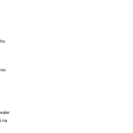
oho
sou
dealer
ů na