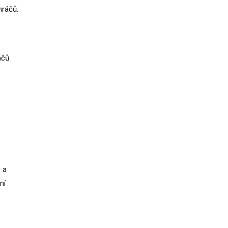
hráčů.
áčů
o
 a
ní