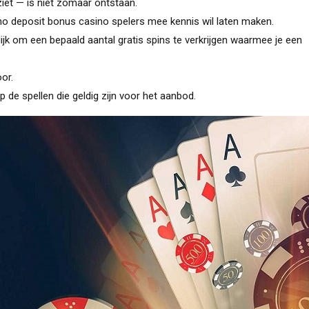
 ziet — is niet zomaar ontstaan.
no deposit bonus casino spelers mee kennis wil laten maken.
k om een bepaald aantal gratis spins te verkrijgen waarmee je een
or.
p de spellen die geldig zijn voor het aanbod.