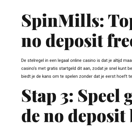
SpinMills: To
no deposit fre
De stelregel in een legaal online casino is dat je altijd 
casino’s met gratis startgeld dit aan, zodat je snel kunt
biedt je de kans om te spelen zonder dat je eerst hoeft te
Stap 3: Speel 
de no deposit