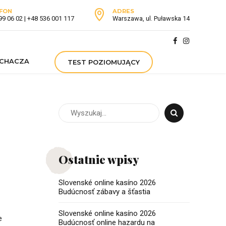
FON
ADRES
99 06 02 | +48 536 001 117
Warszawa, ul. Puławska 14
UCHACZA
TEST POZIOMUJĄCY
Ostatnie wpisy
Slovenské online kasíno 2026
Budúcnosť zábavy a šťastia
Slovenské online kasíno 2026
e
Budúcnosť online hazardu na