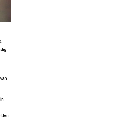
s.
dig.
 van
in
elden