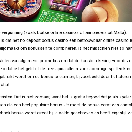
 vergunning (zoals Duitse online casino’s of aanbieders uit Malta),
 is dat het no deposit bonus casino een betrouwbaar online casino i
lijk maakt om bonussen te combineren, is het misschien niet zo han
gesloten van algemene promoties omdat de kansberekening voor deze
zo dat je het geld of de free spins alleen voor sommige spellen kunt
ebruikt wordt om de bonus te claimen, bijvoorbeeld door het sturen
 chat.
eisten. Dat is niet zomaar, want het is gratis tegoed dat je als speler 
ien als een heel populaire bonus. Je moet de bonus eerst een aantal
ack bonus wordt direct bij je saldo geschreven en heeft eigenlijk z