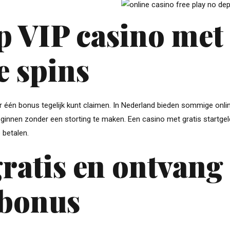
p VIP casino met
e spins
maar één bonus tegelijk kunt claimen. In Nederland bieden sommige onli
 beginnen zonder een storting te maken. Een casino met gratis startgel
 betalen.
gratis en ontvang
 bonus