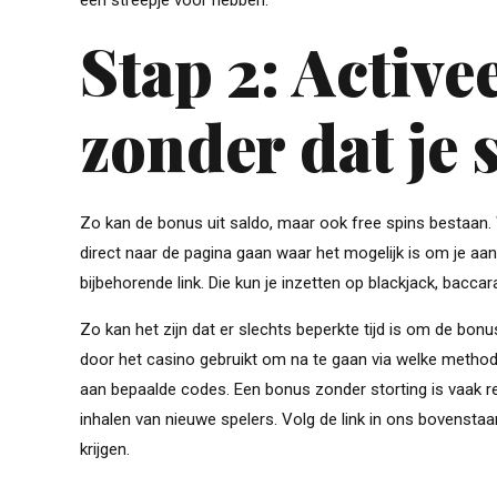
Stap 2: Active
zonder dat je 
Zo kan de bonus uit saldo, maar ook free spins bestaan. 
direct naar de pagina gaan waar het mogelijk is om je aan 
bijbehorende link. Die kun je inzetten op blackjack, baccar
Zo kan het zijn dat er slechts beperkte tijd is om de bon
door het casino gebruikt om na te gaan via welke methode
aan bepaalde codes. Een bonus zonder storting is vaak r
inhalen van nieuwe spelers. Volg de link in ons bovenstaa
krijgen.