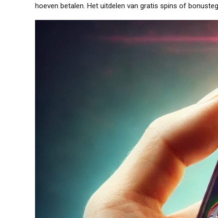
hoeven betalen. Het uitdelen van gratis spins of bonusteg