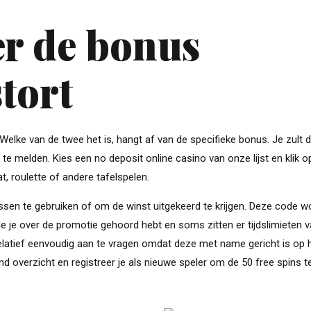
er de bonus
stort
Welke van de twee het is, hangt af van de specifieke bonus. Je zult 
te melden. Kies een no deposit online casino van onze lijst en klik o
at, roulette of andere tafelspelen.
ussen te gebruiken of om de winst uitgekeerd te krijgen. Deze code w
 je over de promotie gehoord hebt en soms zitten er tijdslimieten v
elatief eenvoudig aan te vragen omdat deze met name gericht is op 
nd overzicht en registreer je als nieuwe speler om de 50 free spins t