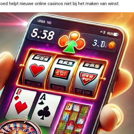
oed helpt nieuwe online casinos niet bij het maken van winst.