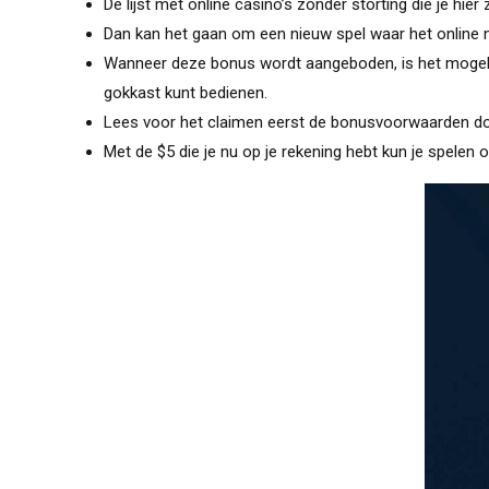
De lijst met online casino’s zonder storting die je hier
Dan kan het gaan om een nieuw spel waar het online 
Wanneer deze bonus wordt aangeboden, is het mogelij
gokkast kunt bedienen.
Lees voor het claimen eerst de bonusvoorwaarden do
Met de $5 die je nu op je rekening hebt kun je spelen o