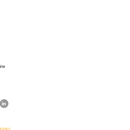
ine
ĘPNY