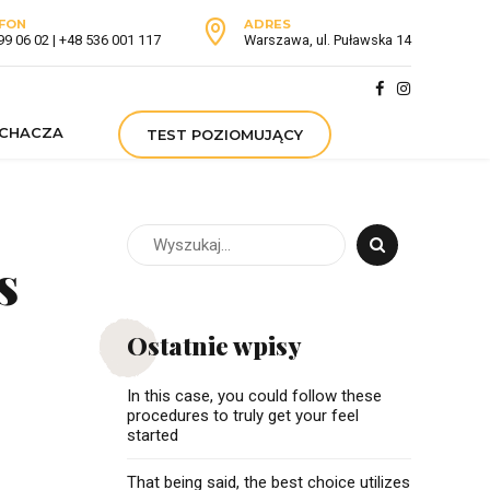
FON
ADRES
99 06 02 | +48 536 001 117
Warszawa, ul. Puławska 14
UCHACZA
TEST POZIOMUJĄCY
s
Ostatnie wpisy
In this case, you could follow these
procedures to truly get your feel
started
That being said, the best choice utilizes