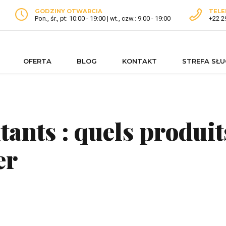
GODZINY OTWARCIA
TELE
Pon., śr., pt: 10:00 - 19:00 | wt., czw.: 9:00 - 19:00
+22 2
OFERTA
BLOG
KONTAKT
STREFA SŁ
tants : quels produit
er