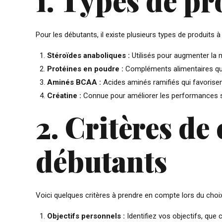
1. Types de pr
Pour les débutants, il existe plusieurs types de produits à
Stéroïdes anaboliques :
Utilisés pour augmenter la 
Protéines en poudre :
Compléments alimentaires qui 
Aminés BCAA :
Acides aminés ramifiés qui favorisen
Créatine :
Connue pour améliorer les performances sp
2. Critères de
débutants
Voici quelques critères à prendre en compte lors du choi
Objectifs personnels :
Identifiez vos objectifs, que 