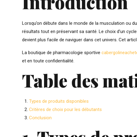
Introduction
Lorsqu’on débute dans le monde de la musculation ou du fi
résultats tout en préservant sa santé. Le choix d’un cyc
devient plus facile de naviguer dans cet univers. Cet arti
La boutique de pharmacologie sportive
cabergolineachet
et en toute confidentialité.
Table des mat
Types de produits disponibles
Critères de choix pour les débutants
Conclusion