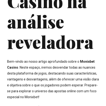
Casino na
análise
reveladora
Bem-vindo ao nosso artigo aprofundado sobre o
Monixbet
Casino
. Neste espaço, iremos desvendar todas as nuances
desta plataforma de jogos, destacando suas características,
vantagens e desvantagens, além de oferecer uma visão clara
e objetiva sobre o que os jogadores podem esperar. Prepare-
se para explorar o universo das apostas online com um foco
especial no Monixbet!