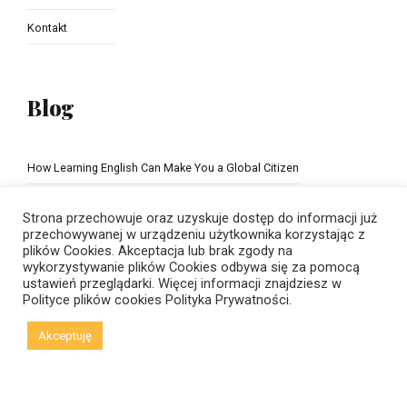
Kontakt
Blog
How Learning English Can Make You a Global Citizen
The Importance of school education
Strona przechowuje oraz uzyskuje dostęp do informacji już
przechowywanej w urządzeniu użytkownika korzystając z
plików Cookies. Akceptacja lub brak zgody na
wykorzystywanie plików Cookies odbywa się za pomocą
ustawień przeglądarki. Więcej informacji znajdziesz w
Polityce plików cookies
Polityka Prywatności.
Akceptuję
© Copyright 2021 New Horizons | Created by
Viral Code