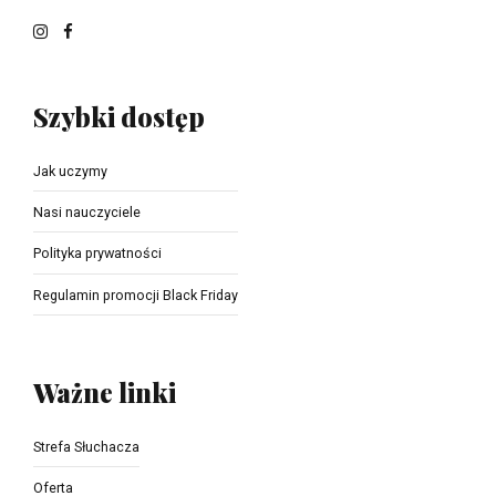
Szybki dostęp
Jak uczymy
Nasi nauczyciele
Polityka prywatności
Regulamin promocji Black Friday
Ważne linki
Strefa Słuchacza
Oferta