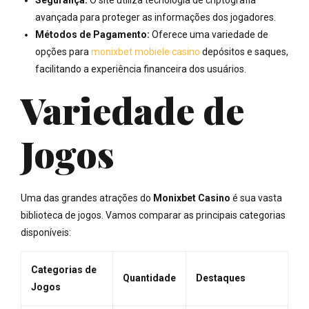
Segurança:
O site utiliza tecnologia de criptografia
avançada para proteger as informações dos jogadores.
Métodos de Pagamento:
Oferece uma variedade de
opções para
monixbet mobiele casino
depósitos e saques,
facilitando a experiência financeira dos usuários.
Variedade de
Jogos
Uma das grandes atrações do
Monixbet Casino
é sua vasta
biblioteca de jogos. Vamos comparar as principais categorias
disponíveis:
Categorias de
Quantidade
Destaques
Jogos