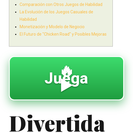
Comparación con Otros Juegos de Habilidad
La Evolución de los Juegos Casuales de
Habilidad
Monetización y Modelo de Negocio
El Futuro de "Chicken Road" y Posibles Mejoras
🔥
Juega
▶️
Divertida