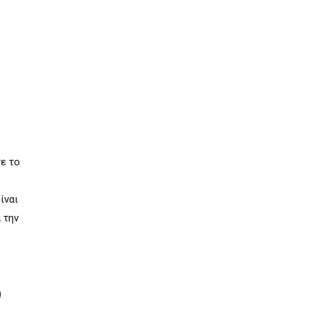
τε το
ίναι
 την
ν