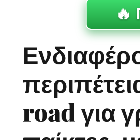
🔥 
Ενδιαφέρ
περιπέτεια
road για 