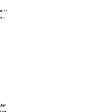
σίας.
νται
 Μην