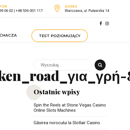
FON
ADRES
99 06 02 | +48 536 001 117
Warszawa, ul. Puławska 14
UCHACZA
TEST POZIOMUJĄCY
ken_road_για_γρή-
Ostatnie wpisy
Spin the Reels at Stone Vegas Casino
Online Slots Machines
Găsirea norocului la Slotlair Casino