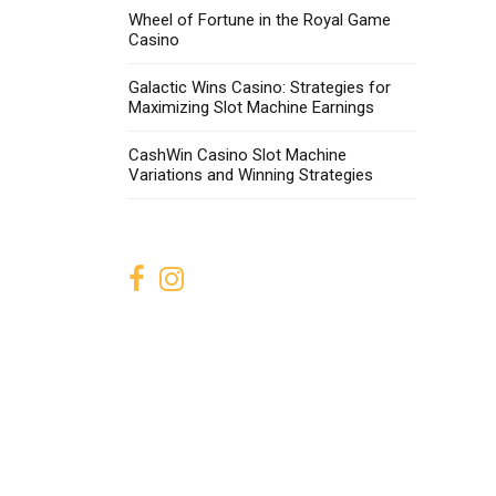
Wheel of Fortune in the Royal Game
Casino
Galactic Wins Casino: Strategies for
Maximizing Slot Machine Earnings
CashWin Casino Slot Machine
Variations and Winning Strategies