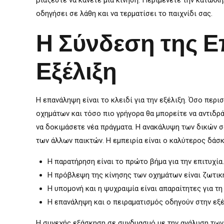
βιάζεστε να κάνετε μια κίνηση. Περιμένετε την κατάλλη
οδηγήσει σε λάθη και να τερματίσει το παιχνίδι σας.
Η Σύνδεση της Ε
Εξέλιξη
Η επανάληψη είναι το κλειδί για την εξέλιξη. Όσο περ
οχημάτων και τόσο πιο γρήγορα θα μπορείτε να αντιδρ
να δοκιμάσετε νέα πράγματα. Η ανακάλυψη των δικών σ
των άλλων παικτών. Η εμπειρία είναι ο καλύτερος δάσ
Η παρατήρηση είναι το πρώτο βήμα για την επιτυχία.
Η πρόβλεψη της κίνησης των οχημάτων είναι ζωτικ
Η υπομονή και η ψυχραιμία είναι απαραίτητες για τη
Η επανάληψη και ο πειραματισμός οδηγούν στην εξέ
Η συνεχής εξάσκηση σε συνδυασμό με την ανάλυση των 