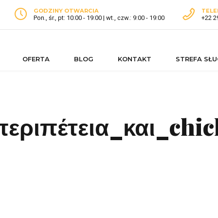
GODZINY OTWARCIA
TELE
Pon., śr., pt: 10:00 - 19:00 | wt., czw.: 9:00 - 19:00
+22 2
OFERTA
BLOG
KONTAKT
STREFA SŁ
εριπέτεια_και_chic