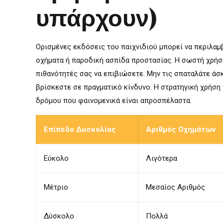
υπάρχουν)
Ορισμένες εκδόσεις του παιχνιδιού μπορεί να περιλαμ
οχήματα ή παροδική ασπίδα προστασίας. Η σωστή χρήσ
πιθανότητές σας να επιβιώσετε. Μην τις σπαταλάτε άσκο
βρίσκεστε σε πραγματικό κίνδυνο. Η στρατηγική χρήση
δρόμου που φαινομενικά είναι απροσπέλαστα.
Επίπεδο Δυσκολίας
Αριθμός Οχημάτων
Εύκολο
Λιγότερα
Μέτριο
Μεσαίος Αριθμός
Δύσκολο
Πολλά