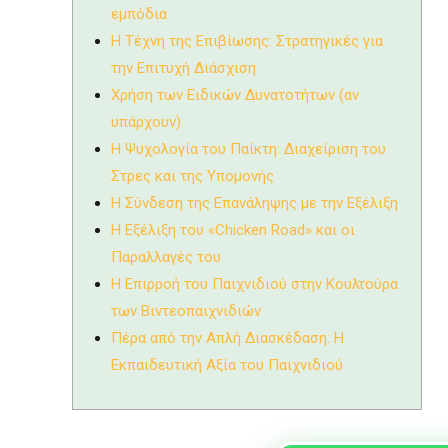
εμπόδια
Η Τέχνη της Επιβίωσης: Στρατηγικές για
την Επιτυχή Διάσχιση
Χρήση των Ειδικών Δυνατοτήτων (αν
υπάρχουν)
Η Ψυχολογία του Παίκτη: Διαχείριση του
Στρες και της Υπομονής
Η Σύνδεση της Επανάληψης με την Εξέλιξη
Η Εξέλιξη του «Chicken Road» και οι
Παραλλαγές του
Η Επιρροή του Παιχνιδιού στην Κουλτούρα
των Βιντεοπαιχνιδιών
Πέρα από την Απλή Διασκέδαση: Η
Εκπαιδευτική Αξία του Παιχνιδιού