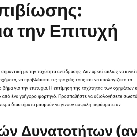
Επιβίωσης:
ια την Επιτυχή
υ σημαντική με την ταχύτητα αντίδρασης. Δεν αρκεί απλώς να κινεί
χήματα, να προβλέπετε τις τροχιές τους και να υπολογίζετε τα
 βήμα για την επιτυχία. Η εκτίμηση της ταχύτητας των οχημάτων ε
υνο από ένα γρήγορο φορτηγό. Προσπαθήστε να αξιολογήσετε σωστά
 μικρά διαστήματα μπορούν να γίνουν ασφαλή περάσματα αν
ών Δυνατοτήτων (α