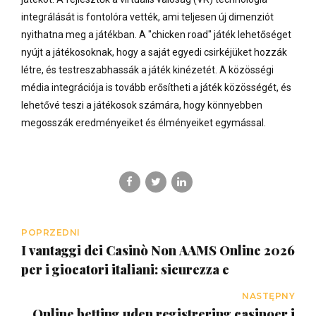
integrálását is fontolóra vették, ami teljesen új dimenziót
nyithatna meg a játékban. A "chicken road" játék lehetőséget
nyújt a játékosoknak, hogy a saját egyedi csirkéjüket hozzák
létre, és testreszabhassák a játék kinézetét. A közösségi
média integrációja is tovább erősítheti a játék közösségét, és
lehetővé teszi a játékosok számára, hogy könnyebben
megosszák eredményeiket és élményeiket egymással.
POPRZEDNI
I vantaggi dei Casinò Non AAMS Online 2026
per i giocatori italiani: sicurezza e
NASTĘPNY
Online betting uden registrering casinoer i