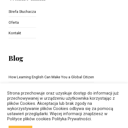
Strefa Słuchacza
Oferta
Kontakt
Blog
How Learning English Can Make You a Global Citizen
The Importance of school education
Strona przechowuje oraz uzyskuje dostęp do informacji już
przechowywanej w urządzeniu użytkownika korzystając z
plików Cookies. Akceptacja lub brak zgody na
wykorzystywanie plików Cookies odbywa się za pomocą
ustawień przeglądarki. Więcej informacji znajdziesz w
Polityce plików cookies
Polityka Prywatności.