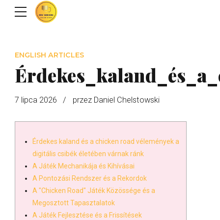
ENGLISH ARTICLES
Érdekes_kaland_és_a_c
7 lipca 2026
przez Daniel Chelstowski
Érdekes kaland és a chicken road vélemények a
digitális csibék életében várnak ránk
A Játék Mechanikája és Kihívásai
A Pontozási Rendszer és a Rekordok
A "Chicken Road" Játék Közössége és a
Megosztott Tapasztalatok
A Játék Fejlesztése és a Frissítések