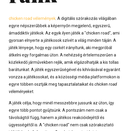
chicken road vélemények
. A digitális szórakozás világában
egyre népszerűbbek a képernyőn megjelenő, egyszerű,
ámaddiktív játékok. Az egyik ilyen játék a "chicken road", ami
gyorsan elnyerte a játékosok szívét a világ minden táján. A
játék lényege, hogy egy csirkét irányítunk, aki megpróbál
átkelni egy forgalmas úton. A nehézség értelemszerűen a
közlekedő járművekben rejlik, amik elgázolhatják a kis tollas
barátunkat. A játék egyszerűségével és kihívásával egyaránt
vonzza a játékosokat, és a közösségi média platformokon is
egyre többen osztják meg tapasztalataikat és
chicken road
vélemények
et.
A játék célja, hogy minél messzebbre jussunk az úton, így
egyre több pontot gyűjtsünk. A pontszám nem csak a
távolságtól függ, hanem a játékos reakcióidejétől és
ügyességétől is. A "chicken road" nem csak szórakoztató