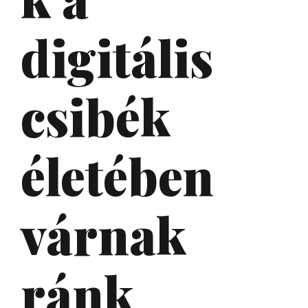
digitális
csibék
életében
várnak
ránk