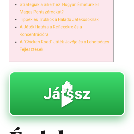
Stratégiák a Sikerhez: Hogyan Érhetünk El
Magas Pontszámokat?
Tippek és Trükkök a Haladó Játékosoknak
A Játék Hatása a Reflexekre és a
Koncentrációra
A "Chicken Road" Játék Jövője és a Lehetséges
Fejlesztések
🔥
Játssz
▶️