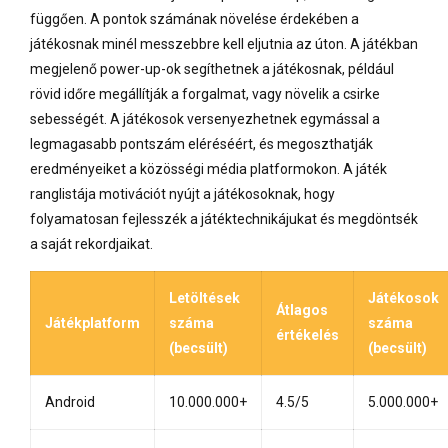
függően. A pontok számának növelése érdekében a
játékosnak minél messzebbre kell eljutnia az úton. A játékban
megjelenő power-up-ok segíthetnek a játékosnak, például
rövid időre megállítják a forgalmat, vagy növelik a csirke
sebességét. A játékosok versenyezhetnek egymással a
legmagasabb pontszám eléréséért, és megoszthatják
eredményeiket a közösségi média platformokon. A játék
ranglistája motivációt nyújt a játékosoknak, hogy
folyamatosan fejlesszék a játéktechnikájukat és megdöntsék
a saját rekordjaikat.
Letöltések
Játékosok
Átlagos
Játékplatform
száma
száma
értékelés
(becsült)
(becsült)
Android
10.000.000+
4.5/5
5.000.000+