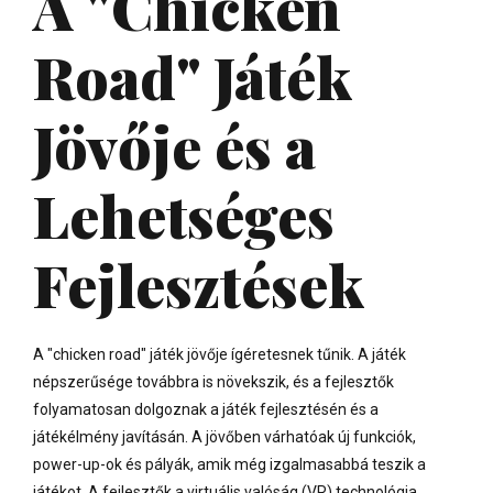
A "Chicken
Road" Játék
Jövője és a
Lehetséges
Fejlesztések
A "chicken road" játék jövője ígéretesnek tűnik. A játék
népszerűsége továbbra is növekszik, és a fejlesztők
folyamatosan dolgoznak a játék fejlesztésén és a
játékélmény javításán. A jövőben várhatóak új funkciók,
power-up-ok és pályák, amik még izgalmasabbá teszik a
játékot. A fejlesztők a virtuális valóság (VR) technológia