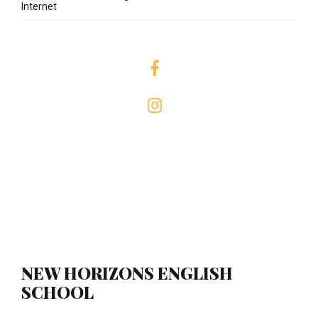
Internet
NEW HORIZONS ENGLISH
SCHOOL