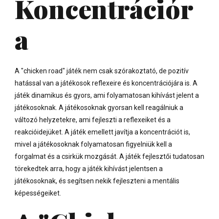
Koncentrációr
a
A "chicken road" játék nem csak szórakoztató, de pozitív
hatással van a játékosok reflexeire és koncentrációjára is. A
játék dinamikus és gyors, ami folyamatosan kihívást jelent a
játékosoknak. A játékosoknak gyorsan kell reagálniuk a
változó helyzetekre, ami fejleszti a reflexeiket és a
reakcióidejüket. A játék emellett javítja a koncentrációt is,
mivel a játékosoknak folyamatosan figyelniük kell a
forgalmat és a csirkük mozgását. A játék fejlesztői tudatosan
törekedtek arra, hogy a játék kihívást jelentsen a
játékosoknak, és segítsen nekik fejleszteni a mentális
képességeiket.