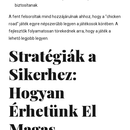
biztosítanak.
A fent felsoroltak mind hozzájárulnak ahhoz, hogy a "chicken
road" játék egyre népszerűbb legyen a játékosok körében. A
fejlesztők folyamatosan törekednek arra, hogy a játék a
lehető legjobb legyen.
Stratégiák a
Sikerhez:
Hogyan
Érhetünk El
Magas