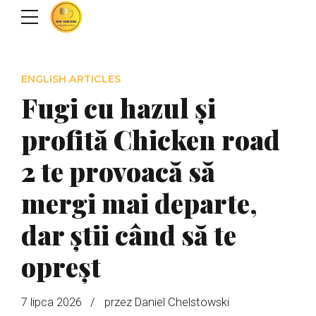
ENGLISH ARTICLES
Fugi cu hazul și
profită Chicken road
2 te provoacă să
mergi mai departe,
dar știi când să te
opreșt
7 lipca 2026
przez Daniel Chelstowski