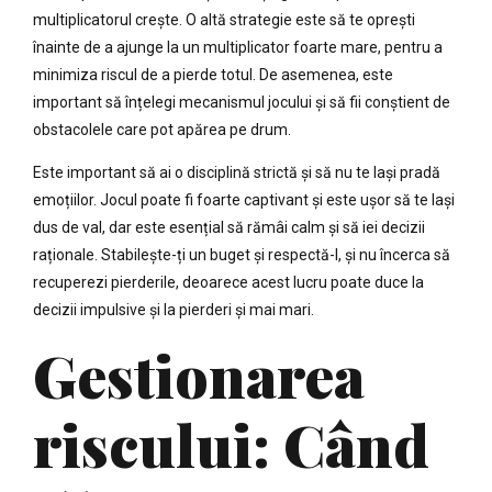
multiplicatorul crește. O altă strategie este să te oprești
înainte de a ajunge la un multiplicator foarte mare, pentru a
minimiza riscul de a pierde totul. De asemenea, este
important să înțelegi mecanismul jocului și să fii conștient de
obstacolele care pot apărea pe drum.
Este important să ai o disciplină strictă și să nu te lași pradă
emoțiilor. Jocul poate fi foarte captivant și este ușor să te lași
dus de val, dar este esențial să rămâi calm și să iei decizii
raționale. Stabilește-ți un buget și respectă-l, și nu încerca să
recuperezi pierderile, deoarece acest lucru poate duce la
decizii impulsive și la pierderi și mai mari.
Gestionarea
riscului: Când