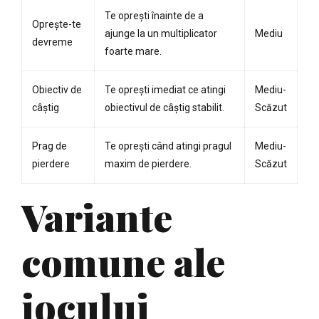
Te oprești înainte de a
Oprește-te
ajunge la un multiplicator
Mediu
devreme
foarte mare.
Obiectiv de
Te oprești imediat ce atingi
Mediu-
câștig
obiectivul de câștig stabilit.
Scăzut
Prag de
Te oprești când atingi pragul
Mediu-
pierdere
maxim de pierdere.
Scăzut
Variante
comune ale
jocului