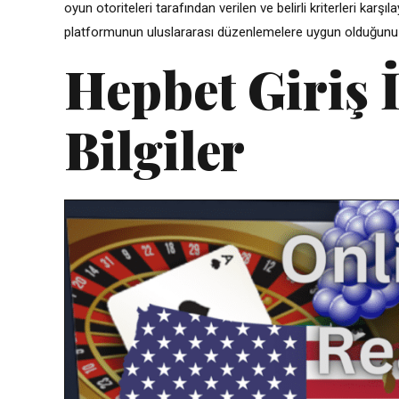
oyun otoriteleri tarafından verilen ve belirli kriterleri karş
platformunun uluslararası düzenlemelere uygun olduğunu ve b
Hepbet Giriş 
Bilgiler