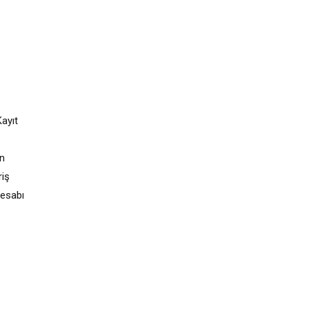
Kayıt
un
riş
hesabı