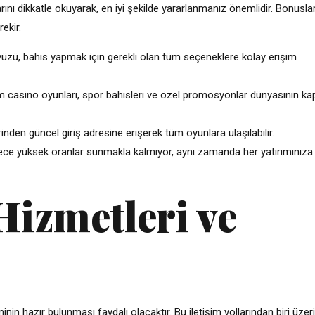
rını dikkatle okuyarak, en iyi şekilde yararlanmanız önemlidir.
Bonuslar
rekir.
yüzü, bahis yapmak için gerekli olan tüm seçeneklere kolay erişim
casino oyunları, spor bahisleri ve özel promosyonlar dünyasının kap
nden güncel giriş adresine erişerek tüm oyunlara ulaşılabilir.
ce yüksek oranlar sunmakla kalmıyor, aynı zamanda her yatırımınıza
Hizmetleri ve
nin hazır bulunması faydalı olacaktır. Bu iletişim yollarından biri üze