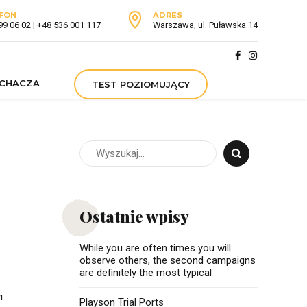
FON
ADRES
99 06 02 | +48 536 001 117
Warszawa, ul. Puławska 14
UCHACZA
TEST POZIOMUJĄCY
Ostatnie wpisy
While you are often times you will
observe others, the second campaigns
are definitely the most typical
i
Playson Trial Ports