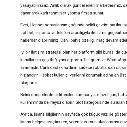
yaşayabilirsiniz. Anlık olarak güncellenen marketlerimiz, 
dayanarak karlı tahminler yapma fırsatı sunar.
Evet, Hepbet bonuslarının çoğunda belirli çevrim şartları bu
sohbet, e-posta ve telefon aracılığıyla iletişime geçebilir
haberdar olabilirsiniz. Canlı bahis özelliği, maç devam ed
İyi bir iletişim stratejisi olan her platform gibi burası da 
kanallarının çeşitliliği yani e-posta Telegram ve WhatsAp
avantajdır. Canlı destek hattının sadece robotlardan oluş
hızlandırır. Hepbet kullanıcı verilerini korumak adına en üst
oluşturur.
Belirli dönemlerde aktif edilen kampanyalar özel gün, haft
kullanımında belirleyici olabilir. Slot kategorisinde sunul
Ayrıca, lisans bilgilerinin sayfada çok küçük yazı ile göste
lisans belgesi araştırırken, veren kurumun uluslararası düz