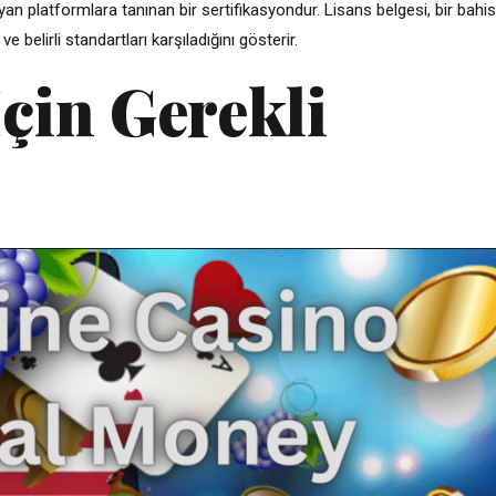
ılayan platformlara tanınan bir sertifikasyondur. Lisans belgesi, bir bahis
elirli standartları karşıladığını gösterir.
İçin Gerekli