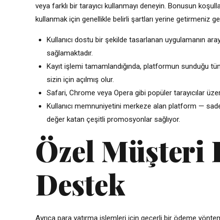
veya farklı bir tarayıcı kullanmayı deneyin. Bonusun koşulla
kullanmak için genellikle belirli şartları yerine getirmeniz ge
Kullanıcı dostu bir şekilde tasarlanan uygulamanın ara
sağlamaktadır.
Kayıt işlemi tamamlandığında, platformun sunduğu tüm 
sizin için açılmış olur.
Safari, Chrome veya Opera gibi popüler tarayıcılar üzeri
Kullanıcı memnuniyetini merkeze alan platform — sade
değer katan çeşitli promosyonlar sağlıyor.
Özel Müşteri 
Destek
Ayrıca para yatırma işlemleri için geçerli bir ödeme yöntemi