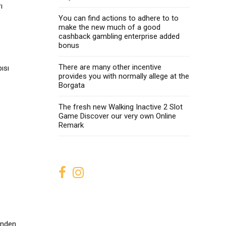
ı
You can find actions to adhere to to
make the new much of a good
cashback gambling enterprise added
bonus
There are many other incentive
ısı
provides you with normally allege at the
Borgata
The fresh new Walking Inactive 2 Slot
Game Discover our very own Online
Remark
rinden