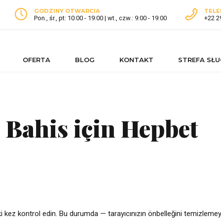
GODZINY OTWARCIA
TELE
Pon., śr., pt: 10:00 - 19:00 | wt., czw.: 9:00 - 19:00
+22 2
OFERTA
BLOG
KONTAKT
STREFA SŁ
 Bahis için Hepbet
ki kez kontrol edin. Bu durumda — tarayıcınızın önbelleğini temizlemey