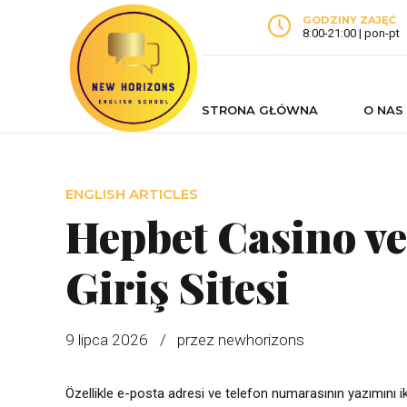
GODZINY ZAJĘĆ
8:00-21:00 | pon-pt
STRONA GŁÓWNA
O NAS
ENGLISH ARTICLES
Hepbet Casino ve
Giriş Sitesi
9 lipca 2026
przez newhorizons
Özellikle e-posta adresi ve telefon numarasının yazımını i