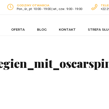
GODZINY OTWARCIA
TELE
Pon., śr., pt: 10:00 - 19:00 | wt., czw.: 9:00 - 19:00
+22 2
OFERTA
BLOG
KONTAKT
STREFA SŁ
tegien_mit_oscarsp