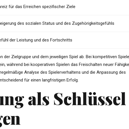
nreiz für das Erreichen spezifischer Ziele
Steigerung des sozialen Status und des Zugehörigkeitsgefühls
efühl der Leistung und des Fortschritts
 der Zielgruppe und dem jeweiligen Spiel ab. Bei kompetitiven Spiel
in, während bei kooperativen Spielen das Freischalten neuer Fähigke
 regelmäßige Analyse des Spielerverhaltens und die Anpassung des
tscheidend für einen langfristigen Erfolg.
ung als Schlüssel
gen