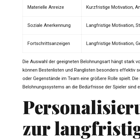
Materielle Anreize
Kurzfristige Motivation, A
Soziale Anerkennung
Langfristige Motivation, 
Fortschrittsanzeigen
Langfristige Motivation, G
Die Auswahl der geeigneten Belohnungsart hängt stark von
können Bestenlisten und Ranglisten besonders effektiv se
oder Gegenstände im Team eine größere Rolle spielt. Die
Belohnungssystems an die Bedürfnisse der Spieler sind en
Personalisier
zur langfristi