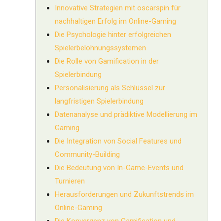
Innovative Strategien mit oscarspin für
nachhaltigen Erfolg im Online-Gaming
Die Psychologie hinter erfolgreichen
Spielerbelohnungssystemen
Die Rolle von Gamification in der
Spielerbindung
Personalisierung als Schlüssel zur
langfristigen Spielerbindung
Datenanalyse und prädiktive Modellierung im
Gaming
Die Integration von Social Features und
Community-Building
Die Bedeutung von In-Game-Events und
Turnieren
Herausforderungen und Zukunftstrends im
Online-Gaming
Die Konvergenz von Gamification und