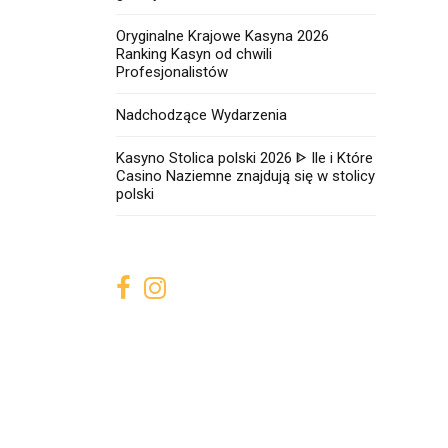
Oryginalne Krajowe Kasyna 2026
Ranking Kasyn od chwili
Profesjonalistów
Nadchodzące Wydarzenia
Kasyno Stolica polski 2026 ᐈ Ile i Które
Casino Naziemne znajdują się w stolicy
polski