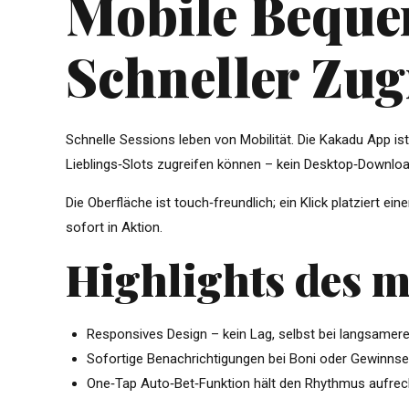
Mobile Beque
Schneller Zug
Schnelle Sessions leben von Mobilität. Die Kakadu App ist 
Lieblings‑Slots zugreifen können – kein Desktop‑Download
Die Oberfläche ist touch‑freundlich; ein Klick platziert ein
sofort in Aktion.
Highlights des m
Responsives Design – kein Lag, selbst bei langsamer
Sofortige Benachrichtigungen bei Boni oder Gewinnser
One‑Tap Auto‑Bet‑Funktion hält den Rhythmus aufrec