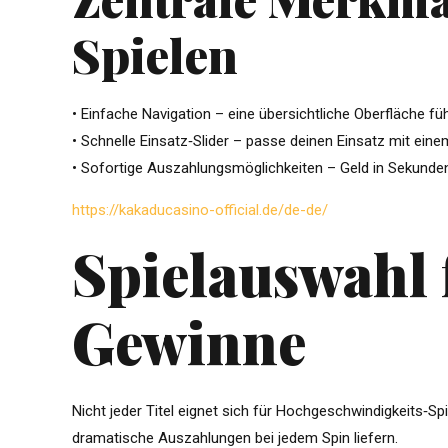
Spielen
• Einfache Navigation – eine übersichtliche Oberfläche füh
• Schnelle Einsatz‑Slider – passe deinen Einsatz mit eine
• Sofortige Auszahlungsmöglichkeiten – Geld in Sekunde
https://kakaducasino-official.de/de-de/
Spielauswahl 
Gewinne
Nicht jeder Titel eignet sich für Hochgeschwindigkeits‑Sp
dramatische Auszahlungen bei jedem Spin liefern.