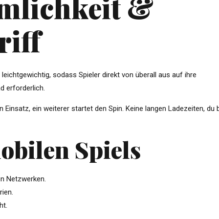
mlichkeit &
riff
leichtgewichtig, sodass Spieler direkt von überall aus auf ihre
 erforderlich.
en Einsatz, ein weiterer startet den Spin. Keine langen Ladezeiten, du 
obilen Spiels
en Netzwerken.
ien.
ht.