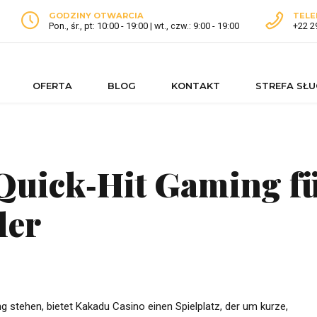
GODZINY OTWARCIA
TELE
Pon., śr., pt: 10:00 - 19:00 | wt., czw.: 9:00 - 19:00
+22 2
OFERTA
BLOG
KONTAKT
STREFA SŁ
Quick‑Hit Gaming f
ler
ng stehen, bietet Kakadu Casino einen Spielplatz, der um kurze,