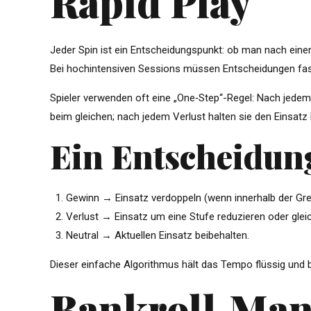
Rapid Play
Jeder Spin ist ein Entscheidungspunkt: ob man nach einem
Bei hochintensiven Sessions müssen Entscheidungen fast 
Spieler verwenden oft eine „One‑Step“-Regel: Nach jedem
beim gleichen; nach jedem Verlust halten sie den Einsatz
Ein Entscheidu
Gewinn → Einsatz verdoppeln (wenn innerhalb der Gre
Verlust → Einsatz um eine Stufe reduzieren oder gleic
Neutral → Aktuellen Einsatz beibehalten.
Dieser einfache Algorithmus hält das Tempo flüssig und bie
Bankroll‑Ma