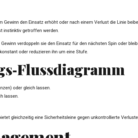
 Gewinn den Einsatz erhöht oder nach einem Verlust die Linie beibe
instinktiv getroffen werden.
 Gewinn verdoppeln sie den Einsatz für den nächsten Spin oder blei
 konstant oder reduzieren ihn um eine Stufe.
ngs‑Flussdiagramm
nzen) oder gleich lassen.
h lassen.
tet gleichzeitig eine Sicherheitsleine gegen unkontrollierte Verluste
nagement