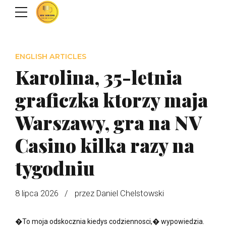
ENGLISH ARTICLES
Karolina, 35-letnia
graficzka ktorzy maja
Warszawy, gra na NV
Casino kilka razy na
tygodniu
8 lipca 2026
przez Daniel Chelstowski
�To moja odskocznia kiedys codziennosci,� wypowiedzia.