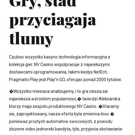
przyciagaja
tlumy
Czulosc wszystko kasyno technologia informacyjna z
kolekcja gier. NV Casino wspolpracuje z najwiekszymi
dostawcami oprogramowania, takimi kiedys NetEnt,
Pragmatic Play jesli Play’n GO, oferujac ponad 2000 tytulow.
�Wszystko miesiaca analizujemy, i to gra ciesza sie
najwieksza wzrostem popularnosci,� twierdzi Aleksandra
ktorzy maja zespolu produktowego NV Casino. �Staramy
sie, zaprojektowany, nasza oferta byla zmienna ilosc �
poniewaz prostych automatow owocowych, z powodu
zlozone video jednoreki bandyta, tyle, przyjecia obstawianie