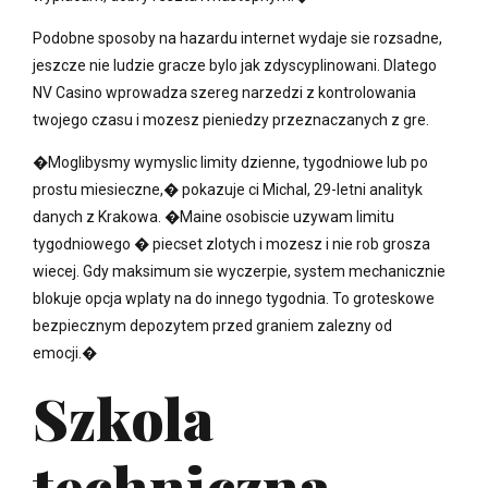
Podobne sposoby na hazardu internet wydaje sie rozsadne,
jeszcze nie ludzie gracze bylo jak zdyscyplinowani. Dlatego
NV Casino wprowadza szereg narzedzi z kontrolowania
twojego czasu i mozesz pieniedzy przeznaczanych z gre.
�Moglibysmy wymyslic limity dzienne, tygodniowe lub po
prostu miesieczne,� pokazuje ci Michal, 29-letni analityk
danych z Krakowa. �Maine osobiscie uzywam limitu
tygodniowego � piecset zlotych i mozesz i nie rob grosza
wiecej. Gdy maksimum sie wyczerpie, system mechanicznie
blokuje opcja wplaty na do innego tygodnia. To groteskowe
bezpiecznym depozytem przed graniem zalezny od
emocji.�
Szkola
techniczna