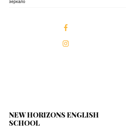
зеркало
NEW HORIZONS ENGLISH
SCHOOL