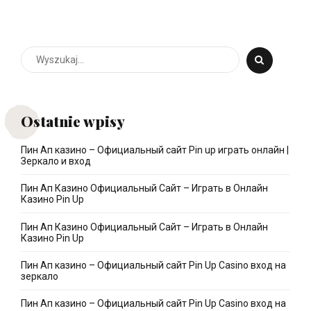
eleganckim otoczeniu
Ostatnie wpisy
Пин Ап казино – Официальный сайт Pin up играть онлайн |
Зеркало и вход
Пин Ап Казино Официальный Сайт – Играть в Онлайн
Казино Pin Up
Пин Ап Казино Официальный Сайт – Играть в Онлайн
Казино Pin Up
Пин Ап казино – Официальный сайт Pin Up Casino вход на
зеркало
Пин Ап казино – Официальный сайт Pin Up Casino вход на