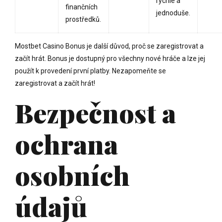
rychle a
finančních
jednoduše.
prostředků.
Mostbet Casino Bonus je další důvod, proč se zaregistrovat a
začít hrát. Bonus je dostupný pro všechny nové hráče a lze jej
použít k provedení první platby. Nezapomeňte se
zaregistrovat a začít hrát!
Bezpečnost a
ochrana
osobních
údajů