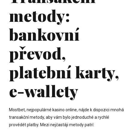
metody:
bankovní
převod,
platební karty,
e-wallety
Mostbet, nejpopulárné kasino online, nájde k dispozici mnohá
transakční metody, aby vám bylo jednoduché a rychlé
provédét platby. Mezi nejčastáji metody patrí: