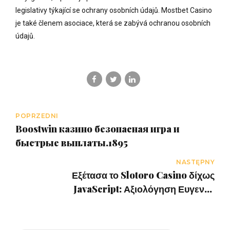
legislativy týkající se ochrany osobních údajů. Mostbet Casino
je také členem asociace, která se zabývá ochranou osobních
údajů.
POPRZEDNI
Boostwin казино безопасная игра и
быстрые выплаты.1895
NASTĘPNY
Εξέτασα το Slotoro Casino δίχως
JavaScript: Αξιολόγηση Ευγενής
Υποβιβασμού για την Ελληνική αγορά