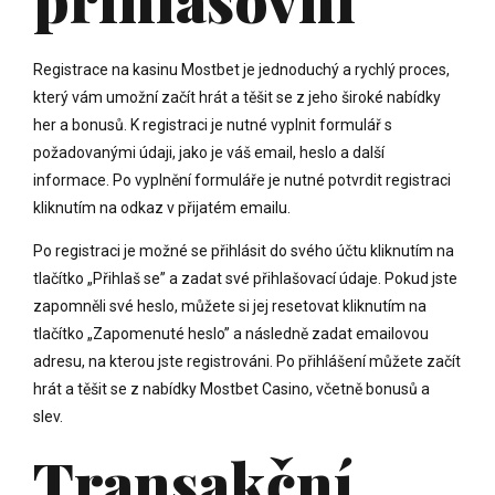
Registrace na kasinu Mostbet je jednoduchý a rychlý proces,
který vám umožní začít hrát a těšit se z jeho široké nabídky
her a bonusů. K registraci je nutné vyplnit formulář s
požadovanými údaji, jako je váš email, heslo a další
informace. Po vyplnění formuláře je nutné potvrdit registraci
kliknutím na odkaz v přijatém emailu.
Po registraci je možné se přihlásit do svého účtu kliknutím na
tlačítko „Přihlaš se” a zadat své přihlašovací údaje. Pokud jste
zapomněli své heslo, můžete si jej resetovat kliknutím na
tlačítko „Zapomenuté heslo” a následně zadat emailovou
adresu, na kterou jste registrováni. Po přihlášení můžete začít
hrát a těšit se z nabídky Mostbet Casino, včetně bonusů a
slev.
Transakční