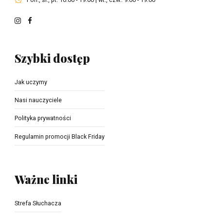
Szybki dostęp
Jak uczymy
Nasi nauczyciele
Polityka prywatności
Regulamin promocji Black Friday
Ważne linki
Strefa Słuchacza