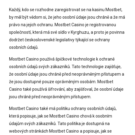
Každý, kdo se rozhodne zaregistrovat se na kasinu Mostbet,
by měl být vědom si, že jeho osobní údaje jsou chráně a že má
právo na jejich ochranu. Mostbet Casino je registrovanou
společností, která má své sídlo v Kyrghuzu, a proto je povinna
dodržet československé legislativy týkající se ochrany
osobních údajů.
Mostbet Casino používá špičkové technologie k ochraně
osobních údajů svých zákazníků. Tato technologie zajišťuje,
že osobní údaje jsou chráně před neoprávněným přístupem a
že jsou dostupné pouze oprávněným osobám. Mostbet
Casino také používá šifrování, aby zajišťoval, že osobní údaje
jsou chráně před neoprávněným přístupem.
Mostbet Casino také má politiku ochrany osobních údajů,
která popisuje, jak se Mostbet Casino chová k osobním
údajům svých zákazníků. Tato politika je dostupná na
webových stránkách Mostbet Casino a popisuje, jak se