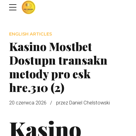
ENGLISH ARTICLES
Kasino Mostbet
Dostupn transakn
metody pro esk
hre.310 (2)
20 czerwca 2026
przez Daniel Chelstowski
Kasino