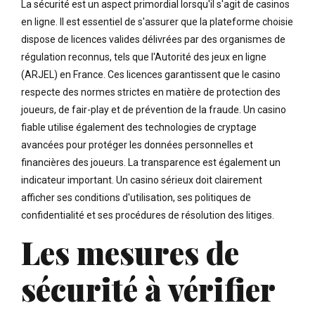
La sécurité est un aspect primordial lorsqu'il s'agit de casinos
en ligne. Il est essentiel de s'assurer que la plateforme choisie
dispose de licences valides délivrées par des organismes de
régulation reconnus, tels que l'Autorité des jeux en ligne
(ARJEL) en France. Ces licences garantissent que le casino
respecte des normes strictes en matière de protection des
joueurs, de fair-play et de prévention de la fraude. Un casino
fiable utilise également des technologies de cryptage
avancées pour protéger les données personnelles et
financières des joueurs. La transparence est également un
indicateur important. Un casino sérieux doit clairement
afficher ses conditions d'utilisation, ses politiques de
confidentialité et ses procédures de résolution des litiges.
Les mesures de
sécurité à vérifier