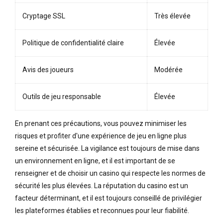
Cryptage SSL
Très élevée
Politique de confidentialité claire
Élevée
Avis des joueurs
Modérée
Outils de jeu responsable
Élevée
En prenant ces précautions, vous pouvez minimiser les
risques et profiter d'une expérience de jeu en ligne plus
sereine et sécurisée. La vigilance est toujours de mise dans
un environnement en ligne, et il est important de se
renseigner et de choisir un casino qui respecte les normes de
sécurité les plus élevées. La réputation du casino est un
facteur déterminant, et il est toujours conseillé de privilégier
les plateformes établies et reconnues pour leur fiabilité.