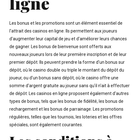
ligne
Les bonus et les promotions sont un élément essentiel de
l'attrait des casinos en ligne. Ils permettent aux joueurs
d'augmenter leur capital de jeu et d'améliorer leurs chances
de gagner. Les bonus de bienvenue sont offerts aux
nouveaux joueurs lors de leur première inscription et de leur
premier dépôt. Ils peuvent prendre la forme d'un bonus sur
dépôt, où le casino double ou triple le montant du dépôt du
joueur, ou d'un bonus sans dépôt, où le casino offre une
somme d'argent gratuite au joueur sans qu'il n'ait à effectuer
de dépôt. Les casinos en ligne proposent également d'autres
types de bonus, tels que les bonus de fidélité, les bonus de
rechargement et les bonus de parrainage. Les promotions
régulières, telles que les tournois, les loteries et les offres
spéciales, sont également courantes.