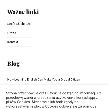
Ważne linki
Strefa Słuchacza
Oferta
Kontakt
Blog
How Learning English Can Make You a Global Citizen
The Importance of school education
Strona przechowuje oraz uzyskuje dostęp do informacji już
przechowywanej w urządzeniu użytkownika korzystając z
plików Cookies. Akceptacja lub brak zgody na
wykorzystywanie plików Cookies odbywa się za pomocą