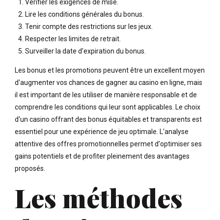
Vérifier les exigences de mise.
Lire les conditions générales du bonus.
Tenir compte des restrictions sur les jeux.
Respecter les limites de retrait.
Surveiller la date d'expiration du bonus.
Les bonus et les promotions peuvent être un excellent moyen
d'augmenter vos chances de gagner au casino en ligne, mais
il est important de les utiliser de manière responsable et de
comprendre les conditions qui leur sont applicables. Le choix
d'un casino offrant des bonus équitables et transparents est
essentiel pour une expérience de jeu optimale. L'analyse
attentive des offres promotionnelles permet d'optimiser ses
gains potentiels et de profiter pleinement des avantages
proposés.
Les méthodes