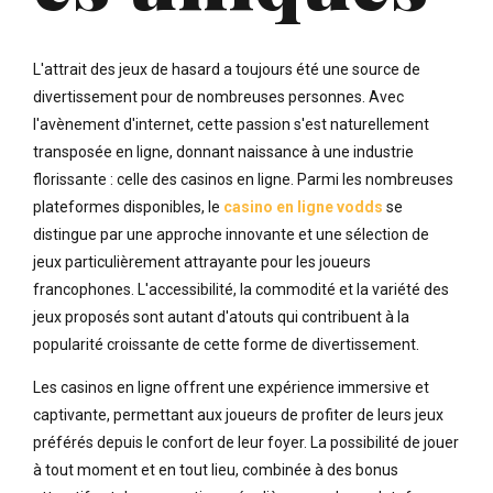
L'attrait des jeux de hasard a toujours été une source de
divertissement pour de nombreuses personnes. Avec
l'avènement d'internet, cette passion s'est naturellement
transposée en ligne, donnant naissance à une industrie
florissante : celle des casinos en ligne. Parmi les nombreuses
plateformes disponibles, le
casino en ligne vodds
se
distingue par une approche innovante et une sélection de
jeux particulièrement attrayante pour les joueurs
francophones. L'accessibilité, la commodité et la variété des
jeux proposés sont autant d'atouts qui contribuent à la
popularité croissante de cette forme de divertissement.
Les casinos en ligne offrent une expérience immersive et
captivante, permettant aux joueurs de profiter de leurs jeux
préférés depuis le confort de leur foyer. La possibilité de jouer
à tout moment et en tout lieu, combinée à des bonus