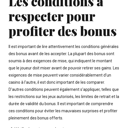
Les conditions à
respecter pour
profiter des bonus
Il est important de lire attentivement les conditions générales
des bonus avant de les accepter. La plupart des bonus sont
soumis à des exigences de mise, qui indiquent le montant
que le joueur doit miser avant de pouvoir retirer ses gains. Les
exigences de mise peuvent varier considérablement d'un
casino à l'autre, il est donc important de les comparer.
D'autres conditions peuvent également s'appliquer, telles que
les restrictions sur les jeux autorisés, les limites de retrait et la
durée de validité du bonus. Il est important de comprendre
ces conditions pour éviter les mauvaises surprises et profiter
pleinement des bonus offerts.