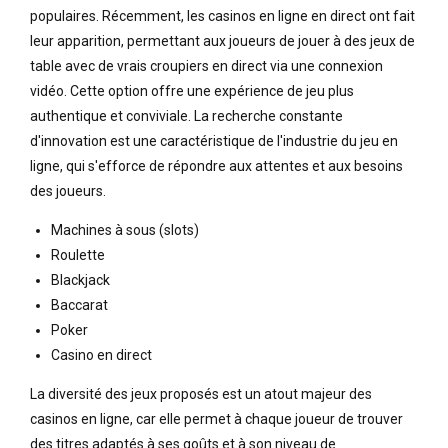
populaires. Récemment, les casinos en ligne en direct ont fait
leur apparition, permettant aux joueurs de jouer à des jeux de
table avec de vrais croupiers en direct via une connexion
vidéo. Cette option offre une expérience de jeu plus
authentique et conviviale. La recherche constante
d'innovation est une caractéristique de l'industrie du jeu en
ligne, qui s'efforce de répondre aux attentes et aux besoins
des joueurs.
Machines à sous (slots)
Roulette
Blackjack
Baccarat
Poker
Casino en direct
La diversité des jeux proposés est un atout majeur des
casinos en ligne, car elle permet à chaque joueur de trouver
des titres adaptés à ses goûts et à son niveau de