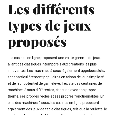
Les différents
types de jeux
proposés
Les casinos en ligne proposent une vaste gamme de jeux,
allant des classiques intemporels aux créations les plus
innovantes. Les machines à sous, également appelées slots,
sont particulièrement populaires en raison de leur simplicité
et de leur potentiel de gain élevé. Il existe des centaines de
machines à sous différentes, chacune avec son propre
thème, ses propres règles et ses propres fonctionnalités. En
plus des machines à sous, les casinos en ligne proposent
également des jeux de table classiques, tels que la roulette, le