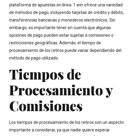
plataforma de apuestas en línea. 1 win ofrece una variedad
de métodos de pago, incluyendo tarjetas de crédito y débito,
transferencias bancarias y monederos electrónicos. Sin
embargo, es importante tener en cuenta que algunas
opciones de pago pueden estar sujetas a comisiones o
restricciones geográficas. Además, el tiempo de
procesamiento de los retiros puede variar dependiendo del
método de pago utilizado.
Tiempos de
Procesamiento y
Comisiones
Los tiempos de procesamiento de los retiros son un aspecto
importante a considerar, ya que nadie quiere esperar