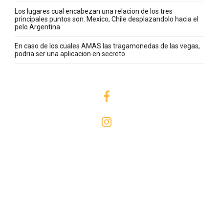
Los lugares cual encabezan una relacion de los tres
principales puntos son: Mexico, Chile desplazandolo hacia el
pelo Argentina
En caso de los cuales AMAS las tragamonedas de las vegas,
podria ser una aplicacion en secreto