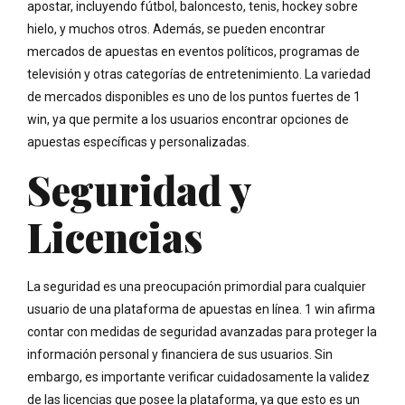
apostar, incluyendo fútbol, baloncesto, tenis, hockey sobre
hielo, y muchos otros. Además, se pueden encontrar
mercados de apuestas en eventos políticos, programas de
televisión y otras categorías de entretenimiento. La variedad
de mercados disponibles es uno de los puntos fuertes de 1
win, ya que permite a los usuarios encontrar opciones de
apuestas específicas y personalizadas.
Seguridad y
Licencias
La seguridad es una preocupación primordial para cualquier
usuario de una plataforma de apuestas en línea. 1 win afirma
contar con medidas de seguridad avanzadas para proteger la
información personal y financiera de sus usuarios. Sin
embargo, es importante verificar cuidadosamente la validez
de las licencias que posee la plataforma, ya que esto es un