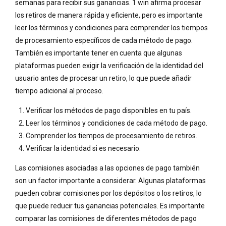
semanas para recibir sus ganancias. 1 win afirma procesar
los retiros de manera rápida y eficiente, pero es importante
leer los términos y condiciones para comprender los tiempos
de procesamiento específicos de cada método de pago.
También es importante tener en cuenta que algunas
plataformas pueden exigir la verificación de la identidad del
usuario antes de procesar un retiro, lo que puede añadir
tiempo adicional al proceso.
Verificar los métodos de pago disponibles en tu país.
Leer los términos y condiciones de cada método de pago.
Comprender los tiempos de procesamiento de retiros.
Verificar la identidad si es necesario.
Las comisiones asociadas a las opciones de pago también
son un factor importante a considerar. Algunas plataformas
pueden cobrar comisiones por los depósitos o los retiros, lo
que puede reducir tus ganancias potenciales. Es importante
comparar las comisiones de diferentes métodos de pago