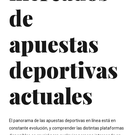
de
apuestas
deportivas
actuales
El panorama de las apuestas deportivas en línea está en
constante evolución, y comprender las distintas plataformas