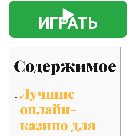
▶️
ИГРАТЬ
Содержимое
Лучшие
онлайн-
казино для