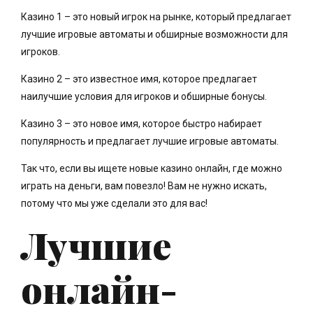
Казино 1 – это новый игрок на рынке, который предлагает
лучшие игровые автоматы и обширные возможности для
игроков.
Казино 2 – это известное имя, которое предлагает
наилучшие условия для игроков и обширные бонусы.
Казино 3 – это новое имя, которое быстро набирает
популярность и предлагает лучшие игровые автоматы.
Так что, если вы ищете новые казино онлайн, где можно
играть на деньги, вам повезло! Вам не нужно искать,
потому что мы уже сделали это для вас!
Лучшие
онлайн-