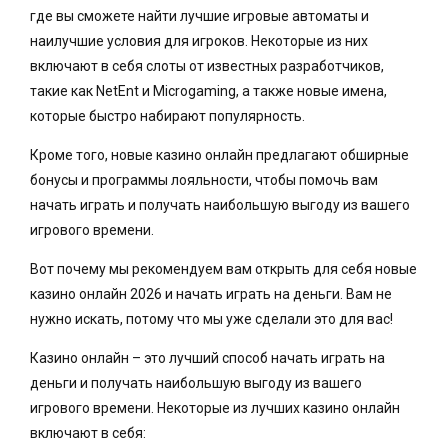
где вы сможете найти лучшие игровые автоматы и
наилучшие условия для игроков. Некоторые из них
включают в себя слоты от известных разработчиков,
такие как NetEnt и Microgaming, а также новые имена,
которые быстро набирают популярность.
Кроме того, новые казино онлайн предлагают обширные
бонусы и программы лояльности, чтобы помочь вам
начать играть и получать наибольшую выгоду из вашего
игрового времени.
Вот почему мы рекомендуем вам открыть для себя новые
казино онлайн 2026 и начать играть на деньги. Вам не
нужно искать, потому что мы уже сделали это для вас!
Казино онлайн – это лучший способ начать играть на
деньги и получать наибольшую выгоду из вашего
игрового времени. Некоторые из лучших казино онлайн
включают в себя: