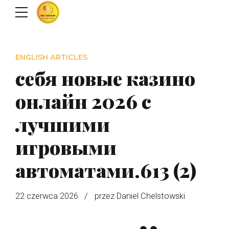
ENGLISH ARTICLES
себя новые казино
онлайн 2026 с
лучшими
игровыми
автоматами.613 (2)
22 czerwca 2026
przez Daniel Chelstowski