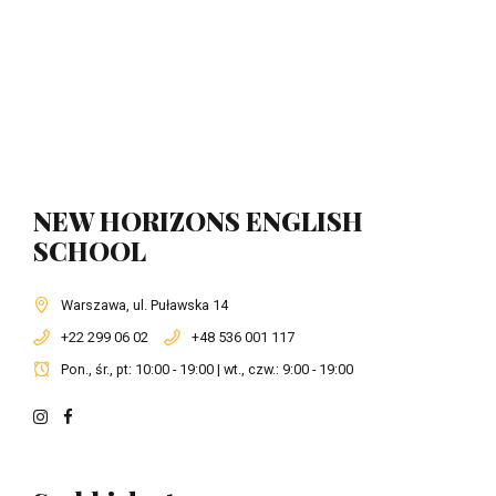
NEW HORIZONS ENGLISH
SCHOOL
Warszawa, ul. Puławska 14
+22 299 06 02
+48 536 001 117
Pon., śr., pt: 10:00 - 19:00 | wt., czw.: 9:00 - 19:00