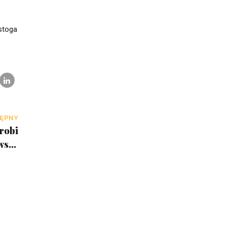
 stoga
ĘPNY
robi
wsze
kowy