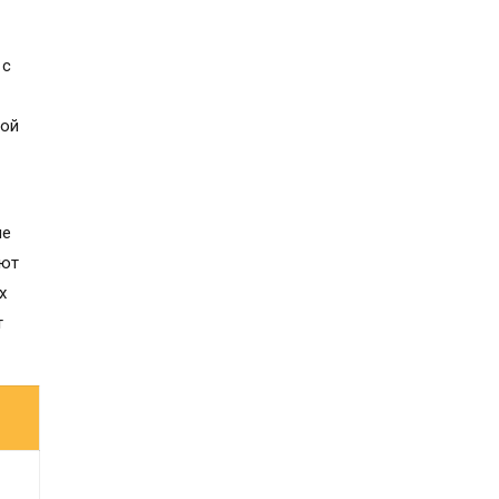
 с
кой
ые
ают
х
т