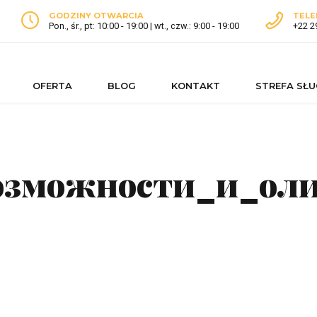
GODZINY OTWARCIA
TELE
Pon., śr., pt: 10:00 - 19:00 | wt., czw.: 9:00 - 19:00
+22 2
OFERTA
BLOG
KONTAKT
STREFA SŁ
зможности_и_оли