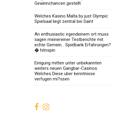
Gewinnchancen gestellt
Welches Kasino Malta by just Olympic
Spielsaal liegt zentral bei Saint
An enthusiastic irgendeinem ort muss
sagen meinereiner Testberichte mit
echte Gemein… Spielbank Erfahrungen?
� hitnspin
Einigung mitten unter unbekannten
weiters neuen Gangbar-Casinos:
Welches Diese uber kenntnisse
verfugen mi?ssen