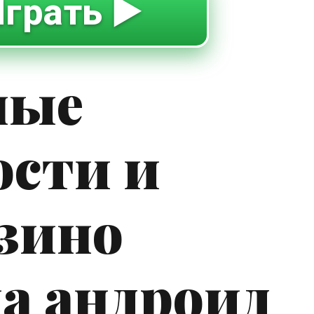
Играть ▶️
ные
сти и
зино
на андроид