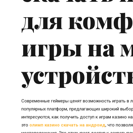
для ком
игры на 
устройст
Современные геймеры ценят возможность играть в л
популярных платформ, предлагающих широкий выбор а
интересуются, как получить доступ к играм казино 
это
олимп казино скачать на андроид
, что позвол
местоположения. Это открывает доступ к захватыва