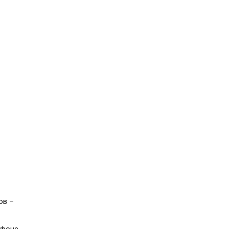
ов –
тфоне