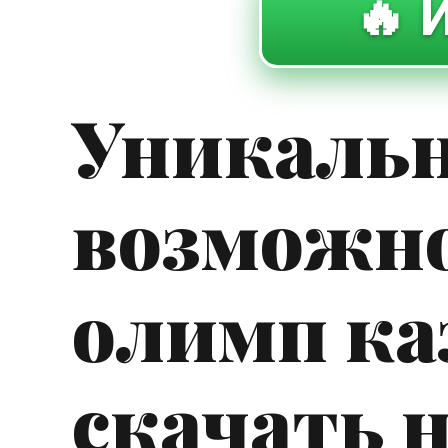
🔥 
Уникаль
возможно
олимп ка
скачать 