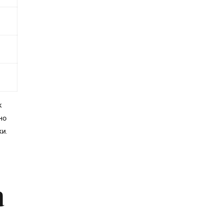
к
но
и.
а