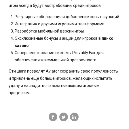
игры всегда будут востребованы среди игроков.
Регулярные обновления и добавление новых функций.
Интеграция с другими игровыми платформами.
Разработка мобильной версии игры.
Эксклюзивные бонусы и акции для игроков в
пинко
казино
.
Совершенствование системы Provably Fair для
обеспечения максимальной прозрачности.
Эти шаги позволят Aviator сохранить свою популярность
и привлечь еще больше игроков, желающих испытать
удачу и насладиться захватывающим игровым
процессом.