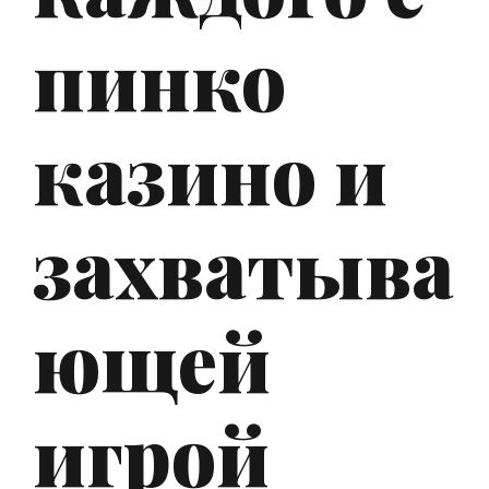
пинко
казино и
захватыва
ющей
игрой