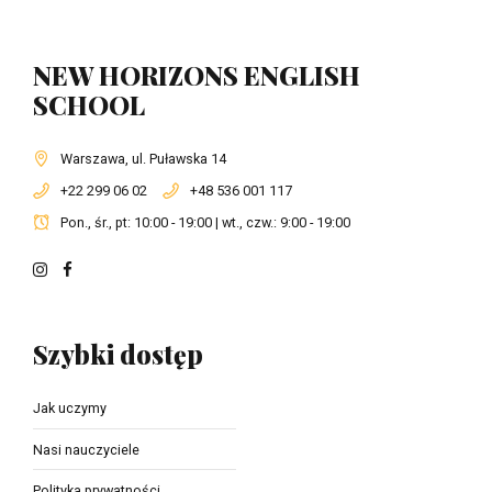
NEW HORIZONS ENGLISH
SCHOOL
Warszawa, ul. Puławska 14
+22 299 06 02
+48 536 001 117
Pon., śr., pt: 10:00 - 19:00 | wt., czw.: 9:00 - 19:00
Szybki dostęp
Jak uczymy
Nasi nauczyciele
Polityka prywatności