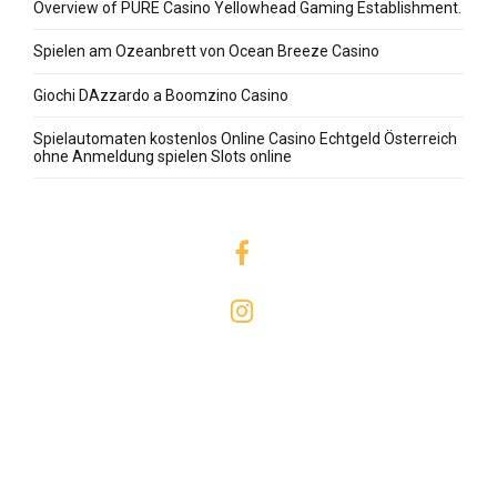
Overview of PURE Casino Yellowhead Gaming Establishment.
Spielen am Ozeanbrett von Ocean Breeze Casino
Giochi DAzzardo a Boomzino Casino
Spielautomaten kostenlos Online Casino Echtgeld Österreich
ohne Anmeldung spielen Slots online