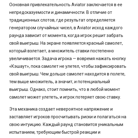
Основная привлекательность Aviator заключается в ее
непредсказуемости и динамичности. В отличие от
традиционных слотов, где результат определяется
генератором случайных чисел, в Aviator исход каждого
раунда зависит от момента, когда игрок решит забрать
свой выигрыш. На экране появляется красный самолет,
который взлетает, а множитель ставки постепенно
увеличивается. Задача игрока — вовремя нажать кнопку
«Кэшаут», пока самолет не улетел, чтобы зафиксировать
свой выигрыш. Чем дольше самолет находится в полете,
тем выше множитель, а значит, и потенциальный
выигрыш. Однако, стоит помнить, что в любой момент
самолет может улететь, и игрок потеряет свою ставку.
Эта механика создает невероятное напряжение и
заставляет игроков просчитывать риски и полагаться на
свою интуицию. Каждый раунд становится уникальным
испытанием, требующим быстрой реакции и