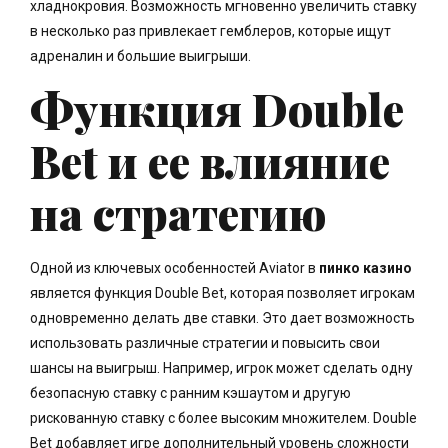
хладнокровия. Возможность мгновенно увеличить ставку
в несколько раз привлекает гемблеров, которые ищут
адреналин и большие выигрыши.
Функция Double
Bet и ее влияние
на стратегию
Одной из ключевых особенностей Aviator в
пинко казино
является функция Double Bet, которая позволяет игрокам
одновременно делать две ставки. Это дает возможность
использовать различные стратегии и повысить свои
шансы на выигрыш. Например, игрок может сделать одну
безопасную ставку с ранним кэшаутом и другую
рискованную ставку с более высоким множителем. Double
Bet добавляет игре дополнительный уровень сложности