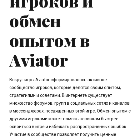
игроков и
обмен
опытом в
Aviator
Вокруг игры Aviator сформировалось активное
сообщество игроков, которые делятся своим опытом,
стратегиями и советами. В интернете существует
множество форумов, групп в социальных сетях и каналов
в мессенджерах, посвященных этой игре. Обмен опытом с
другими игроками может помочь новичкам быстрее
освоиться в игре и избежать распространенных ошибок.
Участие в сообществе позволяет получить ценные