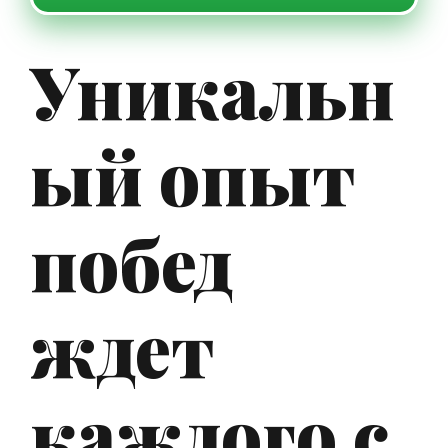
Уникальн
ый опыт
побед
ждет
каждого с