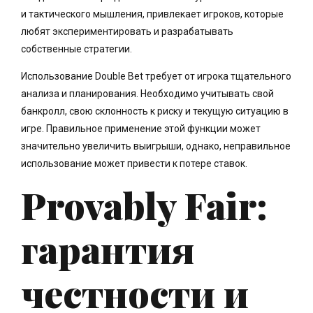
и тактического мышления, привлекает игроков, которые
любят экспериментировать и разрабатывать
собственные стратегии.
Использование Double Bet требует от игрока тщательного
анализа и планирования. Необходимо учитывать свой
банкролл, свою склонность к риску и текущую ситуацию в
игре. Правильное применение этой функции может
значительно увеличить выигрыши, однако, неправильное
использование может привести к потере ставок.
Provably Fair:
гарантия
честности и