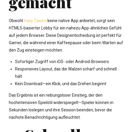
gemacht
Obwohl
Vasy Casino
keine native App anbietet, sorgt sein
HTML5‑basierter Lobby für ein nahezu App-ähnliches Gefühl
auf jedem Browser. Diese Designentscheidung ist perfekt für
Gamer, die während einer Kaffeepause oder beim Warten auf
den Zug einsteigen möchten.
Sofortiger Zugriff von iOS- oder Android‑Browsers
Responsives Layout, das die Walzen scharf und schnell
hält
Kein Download—ein Klick, und das Drehen beginnt
Das Ergebnis ist ein reibungsloser Einstieg, der den
hochintensiven Spielstil widerspiegelt—Spieler können in
Sekunden loslegen und ihre Session beenden, bevor die
nächste Benachrichtigung aufleuchtet.