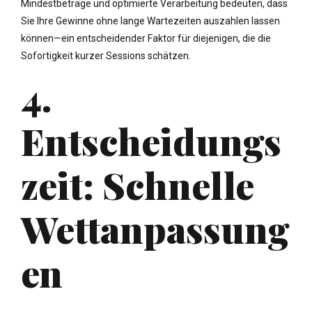
Mindestbeträge und optimierte Verarbeitung bedeuten, dass
Sie Ihre Gewinne ohne lange Wartezeiten auszahlen lassen
können—ein entscheidender Faktor für diejenigen, die die
Sofortigkeit kurzer Sessions schätzen.
4.
Entscheidungs
zeit: Schnelle
Wettanpassung
en