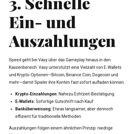
3. Schnelle
Ein- und
Auszahlungen
Speed geht bei Vasy über das Gameplay hinaus in den
Kassenbereich. Vasy unterstützt eine Vielzahl von E‑Wallets
und Krypto-Optionen—Bitcoin, Binance Coin, Dogecoin und
mehr—damit Spieler ihre Konten fast sofort aufladen können.
Krypto‑Einzahlungen:
Nahezu Echtzeit-Bestätigung
E‑Wallets:
Sofortige Gutschrift nach Kauf
Banküberweisung:
Etwas langsamer, aber dennoch
effizient für traditionelle Methoden
Auszahlungen folgen einem ähnlichen Prinzip: niedrige