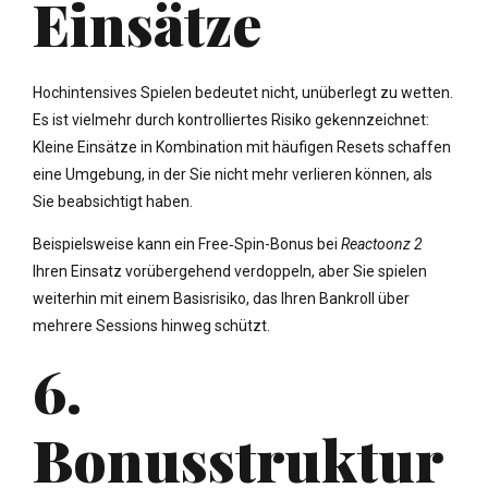
Einsätze
Hochintensives Spielen bedeutet nicht, unüberlegt zu wetten.
Es ist vielmehr durch kontrolliertes Risiko gekennzeichnet:
Kleine Einsätze in Kombination mit häufigen Resets schaffen
eine Umgebung, in der Sie nicht mehr verlieren können, als
Sie beabsichtigt haben.
Beispielsweise kann ein Free‑Spin-Bonus bei
Reactoonz 2
Ihren Einsatz vorübergehend verdoppeln, aber Sie spielen
weiterhin mit einem Basisrisiko, das Ihren Bankroll über
mehrere Sessions hinweg schützt.
6.
Bonusstruktur