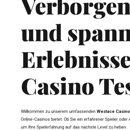
Verborgen
und span
Erlebniss
Casino Te
Willkommen zu unserem umfassenden
Westace Casino
Online-Casinos bietet. Ob Sie ein erfahrener Spieler oder 
um Ihre Spielerfahrung auf das nächste Level zu heben.