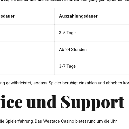
gsdauer
Auszahlungsdauer
3-5 Tage
Ab 24 Stunden
3-7 Tage
ung gewährleistet, sodass Spieler beruhigt einzahlen und abheben kö
ice und Support
die Spielerfahrung. Das Westace Casino bietet rund um die Uhr