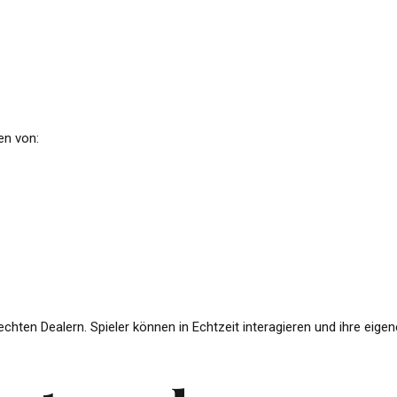
en von:
echten Dealern. Spieler können in Echtzeit interagieren und ihre eige