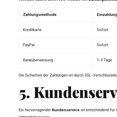
Zahlungsmethode
Einzahlun
Kreditkarte
Sofort
PayPal
Sofort
Banküberweisung
1-3 Tage
Die Sicherheit der Zahlungen ist durch SSL-Verschlüssel
5. Kundenserv
Ein hervorragender
Kundenservice
ist entscheidend für 