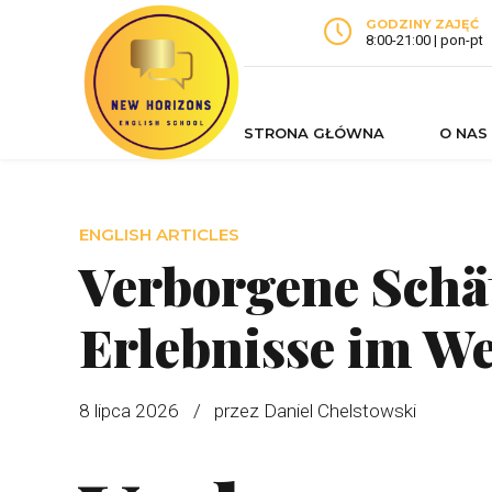
GODZINY ZAJĘĆ
8:00-21:00 | pon-pt
STRONA GŁÓWNA
O NAS
ENGLISH ARTICLES
Verborgene Schä
Erlebnisse im We
8 lipca 2026
przez Daniel Chelstowski