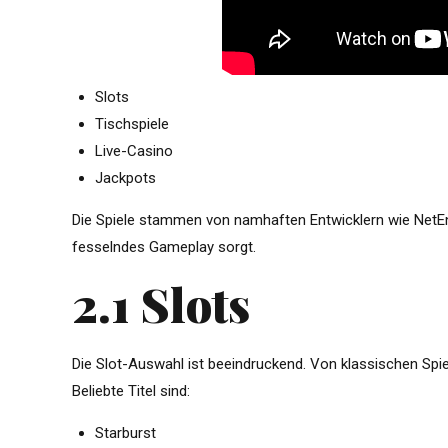
Slots
Tischspiele
Live-Casino
Jackpots
Die Spiele stammen von namhaften Entwicklern wie NetEn
fesselndes Gameplay sorgt.
2.1 Slots
Die Slot-Auswahl ist beeindruckend. Von klassischen Spi
Beliebte Titel sind:
Starburst