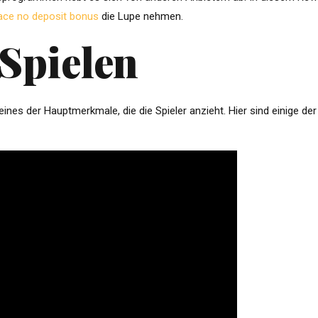
ace no deposit bonus
die Lupe nehmen.
 Spielen
nes der Hauptmerkmale, die die Spieler anzieht. Hier sind einige der