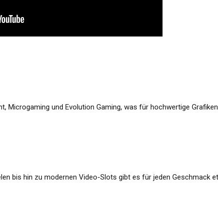
t, Microgaming und Evolution Gaming, was für hochwertige Grafike
elen bis hin zu modernen Video-Slots gibt es für jeden Geschmack e