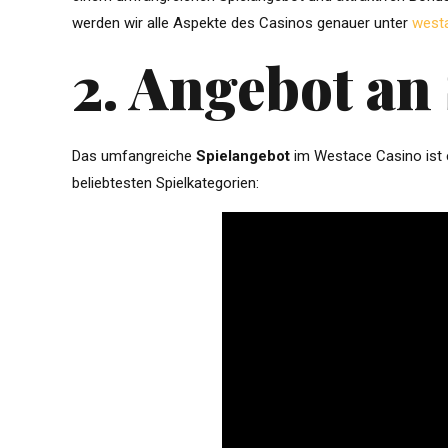
werden wir alle Aspekte des Casinos genauer unter
west
2. Angebot an
Das umfangreiche
Spielangebot
im Westace Casino ist ei
beliebtesten Spielkategorien: