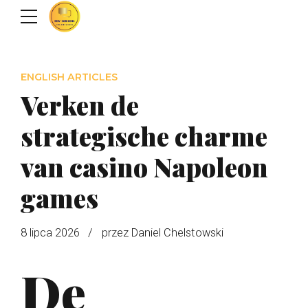
ENGLISH ARTICLES
Verken de
strategische charme
van casino Napoleon
games
8 lipca 2026
przez Daniel Chelstowski
De