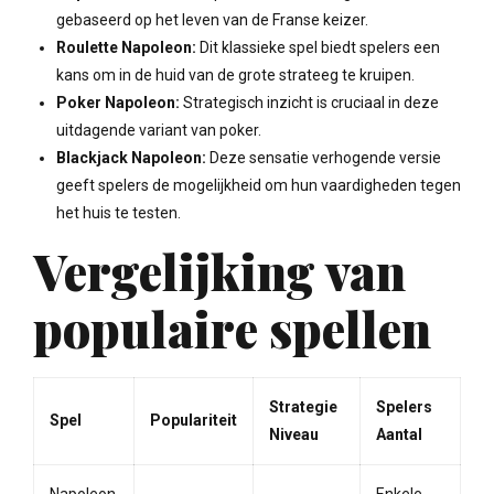
gebaseerd op het leven van de Franse keizer.
Roulette Napoleon:
Dit klassieke spel biedt spelers een
kans om in de huid van de grote strateeg te kruipen.
Poker Napoleon:
Strategisch inzicht is cruciaal in deze
uitdagende variant van poker.
Blackjack Napoleon:
Deze sensatie verhogende versie
geeft spelers de mogelijkheid om hun vaardigheden tegen
het huis te testen.
Vergelijking van
populaire spellen
Strategie
Spelers
Spel
Populariteit
Niveau
Aantal
Napoleon
Enkele