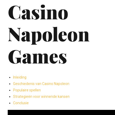
Casino
Napoleon
Games
Inleiding
Geschiedenis van Casino Napoleon
Populaire spellen
Strategieën voor winnende kansen
Conclusie