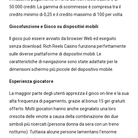
50.000 crediti. La gamma di scommesse è compresa tra il
credito minimo di 0,25 e il credito massimo di 100 per volta.
Giocofunzione e Gioco su dispositivi mobili
Il gioco può essere avviato da browser Web ed eseguito
senza download. Rich Reels Casino funziona perfettamente
sulle diverse piattaforme di dispositivi mobili. Le
caratteristiche di navigazione sono state adattate per le
dimensioni schermo più piccole del dispositivo mobile.
Esperienza giocatore
La maggior parte degli utenti apprezza il gioco on-line e la sua
alta frequenza di pagamento, grazie al bonus 15 giri gratuiti
offerto. Molti giocatori hanno anche segnalato una loro
crescita delle vincite a causa della combinazione dei due
simboli più ricercati (persona donna da sera con un treno
notturno). Tuttavia alcune persone lamentano l’enorme