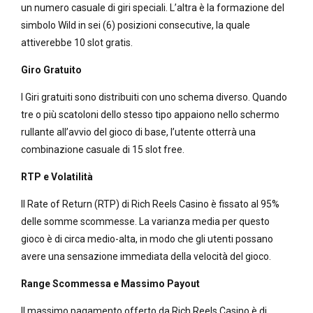
un numero casuale di giri speciali. L’altra è la formazione del
simbolo Wild in sei (6) posizioni consecutive, la quale
attiverebbe 10 slot gratis.
Giro Gratuito
I Giri gratuiti sono distribuiti con uno schema diverso. Quando
tre o più scatoloni dello stesso tipo appaiono nello schermo
rullante all’avvio del gioco di base, l’utente otterrà una
combinazione casuale di 15 slot free.
RTP e Volatilità
Il Rate of Return (RTP) di Rich Reels Casino è fissato al 95%
delle somme scommesse. La varianza media per questo
gioco è di circa medio-alta, in modo che gli utenti possano
avere una sensazione immediata della velocità del gioco.
Range Scommessa e Massimo Payout
Il massimo pagamento offerto da Rich Reels Casino è di