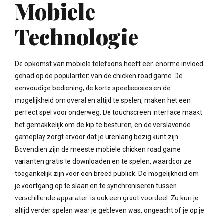
Mobiele
Technologie
De opkomst van mobiele telefoons heeft een enorme invloed
gehad op de populariteit van de
chicken road game
. De
eenvoudige bediening, de korte speelsessies en de
mogelijkheid om overal en altijd te spelen, maken het een
perfect spel voor onderweg. De touchscreen interface maakt
het gemakkelijk om de kip te besturen, en de verslavende
gameplay zorgt ervoor dat je urenlang bezig kunt zijn.
Bovendien zijn de meeste mobiele
chicken road game
varianten gratis te downloaden en te spelen, waardoor ze
toegankelijk zijn voor een breed publiek. De mogelijkheid om
je voortgang op te slaan en te synchroniseren tussen
verschillende apparaten is ook een groot voordeel. Zo kun je
altijd verder spelen waar je gebleven was, ongeacht of je op je