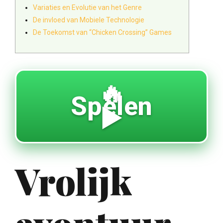
Variaties en Evolutie van het Genre
De invloed van Mobiele Technologie
De Toekomst van “Chicken Crossing” Games
🔥
Spelen
▶️
Vrolijk