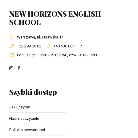
NEW HORIZONS ENGLISH
SCHOOL
Warszawa, ul. Puławska 14
+22 299 06 02
+48 536 001 117
Pon., śr., pt: 10:00 - 19:00 | wt., czw.: 9:00 - 19:00
Szybki dostęp
Jak uczymy
Nasi nauczyciele
Polityka prywatności