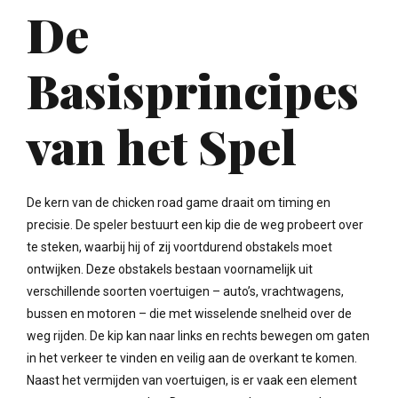
De
Basisprincipes
van het Spel
De kern van de
chicken road game
draait om timing en
precisie. De speler bestuurt een kip die de weg probeert over
te steken, waarbij hij of zij voortdurend obstakels moet
ontwijken. Deze obstakels bestaan voornamelijk uit
verschillende soorten voertuigen – auto’s, vrachtwagens,
bussen en motoren – die met wisselende snelheid over de
weg rijden. De kip kan naar links en rechts bewegen om gaten
in het verkeer te vinden en veilig aan de overkant te komen.
Naast het vermijden van voertuigen, is er vaak een element