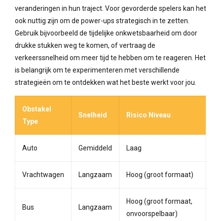
veranderingen in hun traject. Voor gevorderde spelers kan het
ook nuttig zijn om de power-ups strategisch in te zetten.
Gebruik bijvoorbeeld de tijdelijke onkwetsbaarheid om door
drukke stukken weg te komen, of vertraag de
verkeerssnelheid om meer tijd te hebben om te reageren. Het
is belangrijk om te experimenteren met verschillende
strategieën om te ontdekken wat het beste werkt voor jou.
Obstakel
Snelheid
Risico Niveau
Type
Auto
Gemiddeld
Laag
Vrachtwagen
Langzaam
Hoog (groot formaat)
Hoog (groot formaat,
Bus
Langzaam
onvoorspelbaar)