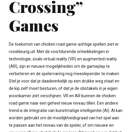
Crossing”
Games
De toekomst van
chicken road game
-achtige spellen ziet er
rooskleurig uit. Met de voortdurende ontwikkelingen in
technologie, zoals virtual reality (VR) en augmented reality
(AR), zijn er nieuwe mogelijkheden om de gameplay te
verbeteren en de spelervaring nog meeslepender te maken.
Stel je voor dat je daadwerkelijk op een drukke weg staat en
de kip zelf moet besturen, of dat je de obstakels in je eigen
woonkamer ziet verschijnen. VR en AR kunnen de
chicken
road game
naar een geheel nieuw niveau tillen. Een andere
trend is de integratie van kunstmatige intelligentie (AI). AI kan
worden gebruikt om de moeilijkheidsgraad van het spel aan
te passen aan het niveau van de speler, of om nieuwe en