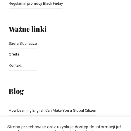
Regulamin promocji Black Friday
Ważne linki
Strefa Słuchacza
Oferta
Kontakt
Blog
How Learning English Can Make You a Global Citizen
The Importance of school education
Strona przechowuje oraz uzyskuje dostęp do informacji już