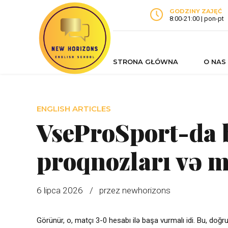
GODZINY ZAJĘĆ
8:00-21:00 | pon-pt
STRONA GŁÓWNA
O NAS
ENGLISH ARTICLES
VseProSport-da 
proqnozları və 
6 lipca 2026
przez newhorizons
Görünür, o, matçı 3-0 hesabı ilə başa vurmalı idi. Bu, doğ