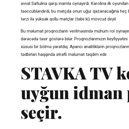
əvvəl Safiulinə qarşı inamla oynayırdı. Karolina ilk oyun
təəccübləndirdi; bu matçda onun uğur qazanacağına heç b
tərzi ilə yüksək qollu matçlar (təbii ki) mövcud deyil.
Bu məlumat proqnozların verilməsində mühüm rol oynayır,
dərəcədə təsir göstərə bilər. Proqnozlarımızın keyfiyyətin
xüsusi bir bölmə yaratdıq. Aparıcı analitiklərin proqnozla
tədbirləri haqqında ətraflı məlumat təqdim edir.
STAVKA TV k
uyğun idman 
seçir.