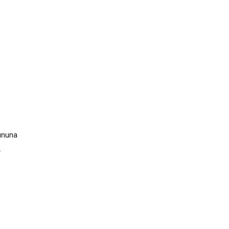
ununa
.