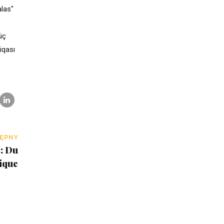
alas"
üç
iqası
ĘPNY
: Du
ique