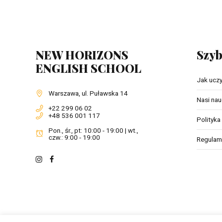
NEW HORIZONS
Szyb
ENGLISH SCHOOL
Jak ucz
Warszawa, ul. Puławska 14
Nasi nau
+22 299 06 02
+48 536 001 117
Polityka
Pon., śr., pt: 10:00 - 19:00 | wt.,
czw.: 9:00 - 19:00
Regulami