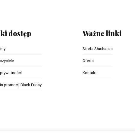
ki dostęp
Ważne linki
ymy
Strefa Słuchacza
czyciele
Oferta
 prywatności
Kontakt
n promocji Black Friday