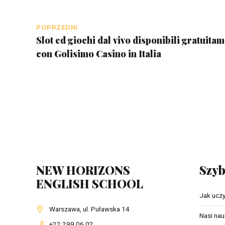
POPRZEDNI
Slot ed giochi dal vivo disponibili gratuita
con Golisimo Casino in Italia
NEW HORIZONS
Szyb
ENGLISH SCHOOL
Jak ucz
Warszawa, ul. Puławska 14
Nasi nau
+22 299 06 02