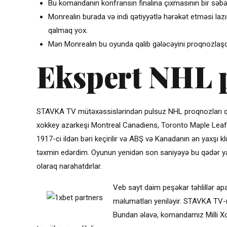
Bu komandanın konfransın finalına çıxmasının bir səbəb
Monrealın burada və indi qətiyyətlə hərəkət etməsi lazı
qalmaq yox.
Mən Monrealın bu oyunda qalib gələcəyini proqnozlaşdır
Ekspert NHL 
STAVKA TV mütəxəssislərindən pulsuz NHL proqnozları q
xokkey azarkeşi Montreal Canadiens, Toronto Maple Leafs,
1917-ci ildən bəri keçirilir və ABŞ və Kanadanın ən yaxşı kl
təxmin edərdim. Oyunun yenidən son saniyəyə bu qədər y
olaraq narahatdırlar.
Veb sayt daim peşəkar təhlillər apa
məlumatları yeniləyir. STAVKA TV-
Bundan əlavə, komandamız Milli Xok