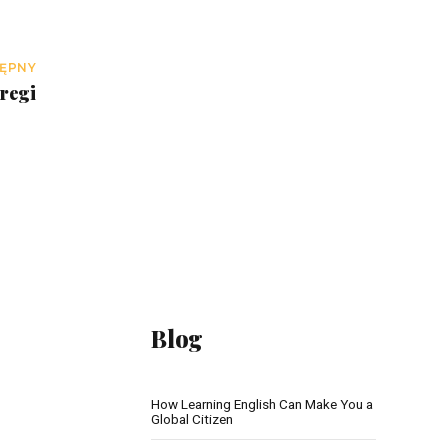
ĘPNY
_registered_casino_offer_players_worldwid
Blog
How Learning English Can Make You a
Global Citizen