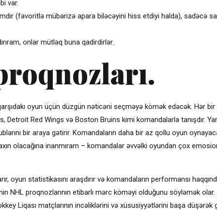
i var.
mdır (favoritlə mübarizə apara biləcəyini hiss etdiyi halda), sadəcə s
ıram, onlar mütləq buna qadirdirlər.
proqnozları.
arşıdakı oyun üçün düzgün nəticəni seçməyə kömək edəcək. Hər bir
 Detroit Red Wings və Boston Bruins kimi komandalarla tanışdır. Yar
ublarını bir araya gətirir. Komandaların daha bir az qollu oyun oynayac
axın olacağına inanmıram – komandalar əvvəlki oyundan çox emosio
rır, oyun statistikasını araşdırır və komandaların performansı haqqın
nin NHL proqnozlarının etibarlı mərc köməyi olduğunu söyləmək olar.
key Liqası matçlarının incəliklərini və xüsusiyyətlərini başa düşərək 