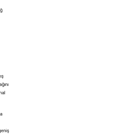
ağ
ış
ağını
nal
da
geniş