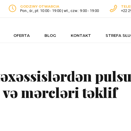
GODZINY OTWARCIA
TELE
Pon., śr., pt: 10:00 - 19:00 | wt., czw.: 9:00 - 19:00
+22 2
OFERTA
BLOG
KONTAKT
STREFA SŁ
əxəssislərdən pulsu
və mərcləri təklif