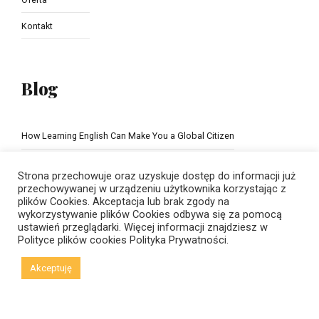
Kontakt
Blog
How Learning English Can Make You a Global Citizen
The Importance of school education
Strona przechowuje oraz uzyskuje dostęp do informacji już
przechowywanej w urządzeniu użytkownika korzystając z
plików Cookies. Akceptacja lub brak zgody na
wykorzystywanie plików Cookies odbywa się za pomocą
ustawień przeglądarki. Więcej informacji znajdziesz w
Polityce plików cookies
Polityka Prywatności.
Akceptuję
© Copyright 2021 New Horizons | Created by
Viral Code