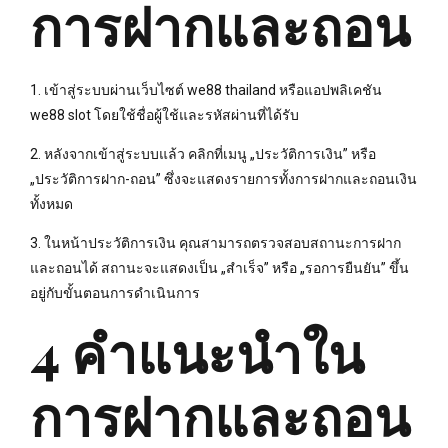
การฝากและถอน
1. เข้าสู่ระบบผ่านเว็บไซต์ we88 thailand หรือแอปพลิเคชัน
we88 slot โดยใช้ชื่อผู้ใช้และรหัสผ่านที่ได้รับ
2. หลังจากเข้าสู่ระบบแล้ว คลิกที่เมนู „ประวัติการเงิน” หรือ
„ประวัติการฝาก-ถอน” ซึ่งจะแสดงรายการทั้งการฝากและถอนเงิน
ทั้งหมด
3. ในหน้าประวัติการเงิน คุณสามารถตรวจสอบสถานะการฝาก
และถอนได้ สถานะจะแสดงเป็น „สำเร็จ” หรือ „รอการยืนยัน” ขึ้น
อยู่กับขั้นตอนการดำเนินการ
4 คำแนะนำใน
การฝากและถอน