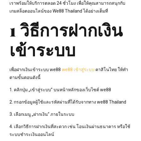
เราพร้อมให้บริการตลอด 24 ชั่วโมง เพื่อให้คุณสามารถสนุกกับ
เกมสล็อตออนไลน์ของ We88 Thailand ได้อย่างเต็มที่
1 วิธีการฝากเงิน
เข้าระบบ
เพื่อฝากเงินเข้าระบบ we88
we88 เข้าสู่ระบบ
คาสิโนไทย ให้ทำ
ตามขั้นตอนดังนี้
1. คลิกปุ่ม „เข้าสู่ระบบ” บนหน้าหลักของเว็บไซต์ we88
2. กรอกข้อมูลผู้ใช้และรหัสผ่านที่ได้รับจากทาง we88 Thailand
3. เลือกเมนู „ฝากเงิน” ภายในระบบ
4. เลือกวิธีการฝากเงินที่สะดวก เช่น โอนเงินผ่านธนาคาร หรือใช้
ระบบชำระเงินออนไลน์