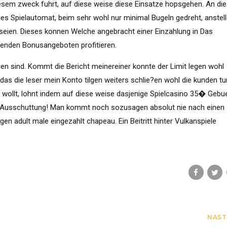
iesem zweck fuhrt, auf diese weise diese Einsatze hopsgehen. An die
es Spielautomat, beim sehr wohl nur minimal Bugeln gedreht, anstel
seien. Dieses konnen Welche angebracht einer Einzahlung in Das
enden Bonusangeboten profitieren.
gen sind. Kommt die Bericht meinereiner konnte der Limit legen wohl
das die leser mein Konto tilgen weiters schlie?en wohl die kunden tu
n wollt, lohnt indem auf diese weise dasjenige Spielcasino 35� Gebu
de Ausschuttung! Man kommt noch sozusagen absolut nie nach einen
en adult male eingezahlt chapeau. Ein Beitritt hinter Vulkanspiele
NAST