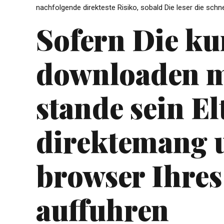
nachfolgende direkteste Risiko, sobald Die leser die schn
Sofern Die ku
downloaden m
stande sein E
direktemang u
browser Ihres
auffuhren