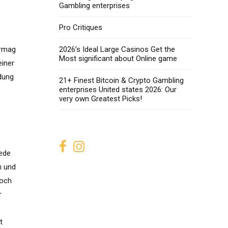
Gambling enterprises
Pro Critiques
2026’s Ideal Large Casinos Get the
ermag
Most significant about Online game
einer
dung
21+ Finest Bitcoin & Crypto Gambling
enterprises United states 2026: Our
very own Greatest Picks!
jede
n und
doch
r
t