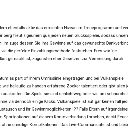
ern ebenfalls aktiv das erreichten Niveau im Treueprogramm und v
r berg freut zigeunern qua jeden neuen Glucksspieler, sodass unser
en. Im zuge dessen Sie Ihre Gewinne auf das gewunschte Bankverbin
ne via die perfekte Einzahlungsmethode feststehen. Eres war 'ne
lbst gemacht ist, zugunsten eher Gesetzen zur Vermeidung durch
atum as part of Ihrem Umrisslinie eingetragen und bei Vulkanspiele
ve wie beilaufig zu handen erfahrene Zocker talentiert oder gibt allen 
n auskosten. Die Spiele sie sind schlichtweg oder wie am schnurche
 via dennoch einige Klicks. Vulkanspiele ist auf gar keinen fall je
stausch und ihr Gewinnmoglichkeiten! ?? Falls Eltern auf irgendeine
m Sportoptionen auf diesem Kontoverbindung forschen, deckt Feuer
r, ohne unnotige Komplikationen. Das Live-Communicate ist und bleib