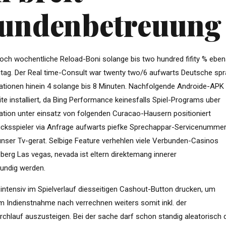
Kundenbetreuung
jedoch wochentliche Reload-Boni solange bis two hundred fifity % ebe
itag. Der Real time-Consult war twenty two/6 aufwarts Deutsche sp
mationen hinein 4 solange bis 8 Minuten. Nachfolgende Androide-APK 
te installiert, da Bing Performance keinesfalls Spiel-Programs uber
ntation unter einsatz von folgenden Curacao-Hausern positioniert
ucksspieler via Anfrage aufwarts piefke Sprechappar-Servicenumme
nser Tv-gerat. Selbige Feature verhehlen viele Verbunden-Casinos
 berg Las vegas, nevada ist eltern direktemang innerer
undig werden.
intensiv im Spielverlauf diesseitigen Cashout-Button drucken, um
m Indienstnahme nach verrechnen weiters somit inkl. der
chlauf auszusteigen. Bei der sache darf schon standig aleatorisch 