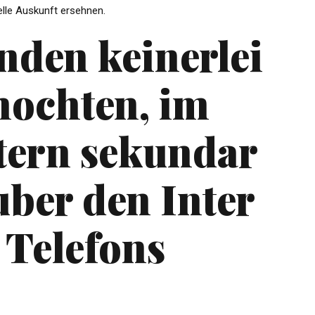
elle Auskunft ersehnen.
nden keinerlei
ochten, im
ltern sekundar
ber den Inter
 Telefons