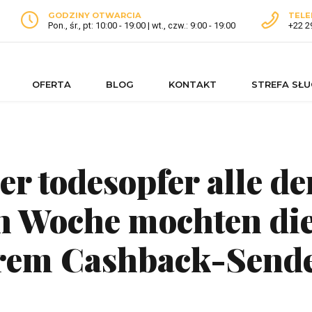
GODZINY OTWARCIA
TELE
Pon., śr., pt: 10:00 - 19:00 | wt., czw.: 9:00 - 19:00
+22 2
OFERTA
BLOG
KONTAKT
STREFA SŁ
r todesopfer alle de
n Woche mochten di
erem Cashback-Send