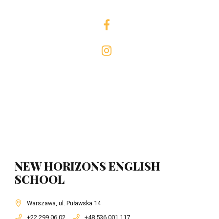
NEW HORIZONS ENGLISH
SCHOOL
Warszawa, ul. Puławska 14
+22 299 06 02
+48 536 001 117