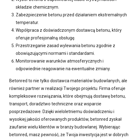
składzie chemicznym.
Zabezpieczenie betonu przed działaniem ekstremalnych
temperatur.
Współpraca z doświadczonym dostawcą betonu, który
oferuje profesjonalną obsługę.
Przestrzeganie zasad wylewania betonu zgodnie z
obowiązującymi normami i standardami.
Monitorowanie warunków atmosferycznych i
odpowiednie reagowanie na ewentualne zmiany.
Betonred to nie tylko dostawca materiałów budowlanych, ale
również partner w realizacji Twojego projektu. Firma oferuje
kompleksowe rozwiązania, które obejmują dostawę betonu,
transport, doradztwo techniczne oraz wsparcie
posprzedażowe. Dzięki wieloletniemu doświadczeniu i
wysokiej jakości oferowanych produktów, betonred zyskał
zaufanie wielu klientów w branży budowlanej. Wybierając
betonred, masz pewność, że Twoja inwestycja jest w dobrych