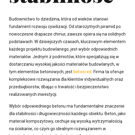
Budownictwo to dziedzina, która od wieków stanowi
fundament rozwoju cywilizacji. Od starożytnych piramid po
nowoczesne drapacze chmur, zawsze opiera się na solidnych
podstawach. W dzisiejszych czasach, kluczowym elementem
każdego projektu budowlanego, jest wybór odpowiednich
materiałów. Jednym z podmiotów, które specjalizują się w
dostarczaniu wysokiej jakości materiałów budowlanych, w
tym elementów betonowych, jest
betonred
. Firma ta oferuje
kompleksowe rozwiązania dla klientów indywidualnych oraz
przedsiębiorstw, dbając o trwałość i bezpieczeństwo
realizowanych inwestycji.
Wybór odpowiedniego betonu ma fundamentalne znaczenie
dla stabilności i długowieczności każdego obiektu. Beton, jako
materiał kompozytowy, cechuje się wysoką wytrzymałością
na ściskanie, co czyni go idealnym rozwiązaniem w