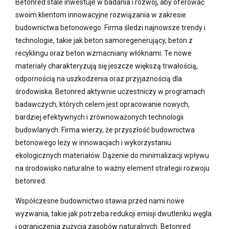
Betonred stale inwestuje w badania i rozwój, aby oferować
swoim klientom innowacyjne rozwiązania w zakresie
budownictwa betonowego. Firma śledzi najnowsze trendy i
technologie, takie jak beton samoregenerujący, beton z
recyklingu oraz beton wzmacniany włóknami. Te nowe
materiały charakteryzują się jeszcze większą trwałością,
odpornością na uszkodzenia oraz przyjaznością dla
środowiska. Betonred aktywnie uczestniczy w programach
badawczych, których celem jest opracowanie nowych,
bardziej efektywnych i zrównoważonych technologii
budowlanych. Firma wierzy, że przyszłość budownictwa
betonowego leży w innowacjach i wykorzystaniu
ekologicznych materiałów. Dążenie do minimalizacji wpływu
na środowisko naturalne to ważny element strategii rozwoju
betonred.
Współczesne budownictwo stawia przed nami nowe
wyzwania, takie jak potrzeba redukcji emisji dwutlenku węgla
i ograniczenia zużycia zasobów naturalnych. Betonred