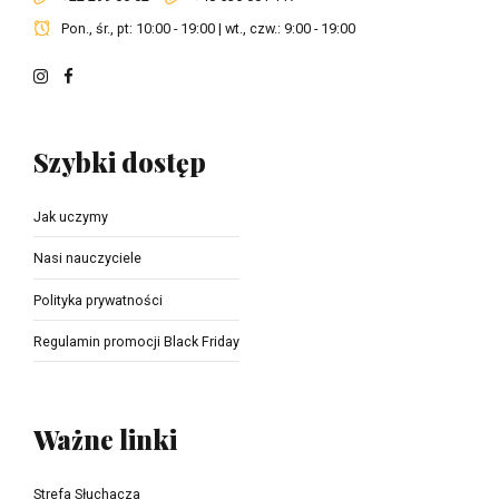
Pon., śr., pt: 10:00 - 19:00 | wt., czw.: 9:00 - 19:00
Szybki dostęp
Jak uczymy
Nasi nauczyciele
Polityka prywatności
Regulamin promocji Black Friday
Ważne linki
Strefa Słuchacza