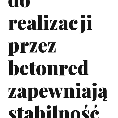
realizacji
przez
betonred
zapewniają
stabilność