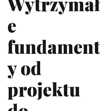
Wytrzymał
e
fundament
y od
projektu
do