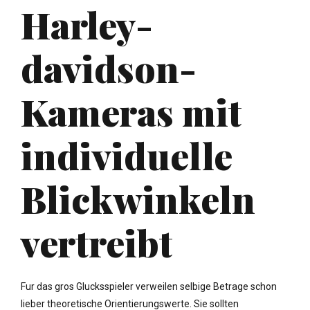
Harley-
davidson-
Kameras mit
individuelle
Blickwinkeln
vertreibt
Fur das gros Glucksspieler verweilen selbige Betrage schon
lieber theoretische Orientierungswerte. Sie sollten