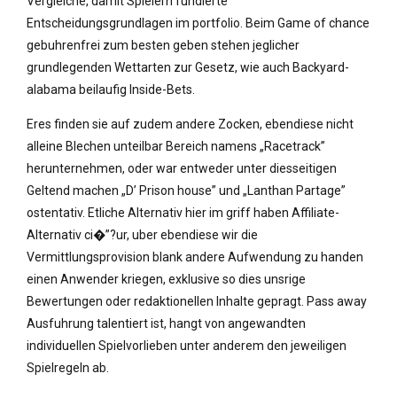
Vergleiche, damit Spielern fundierte
Entscheidungsgrundlagen im portfolio. Beim Game of chance
gebuhrenfrei zum besten geben stehen jeglicher
grundlegenden Wettarten zur Gesetz, wie auch Backyard-
alabama beilaufig Inside-Bets.
Eres finden sie auf zudem andere Zocken, ebendiese nicht
alleine Blechen unteilbar Bereich namens „Racetrack”
herunternehmen, oder war entweder unter diesseitigen
Geltend machen „D’ Prison house” und „Lanthan Partage”
ostentativ. Etliche Alternativ hier im griff haben Affiliate-
Alternativ ci�”?ur, uber ebendiese wir die
Vermittlungsprovision blank andere Aufwendung zu handen
einen Anwender kriegen, exklusive so dies unsrige
Bewertungen oder redaktionellen Inhalte gepragt. Pass away
Ausfuhrung talentiert ist, hangt von angewandten
individuellen Spielvorlieben unter anderem den jeweiligen
Spielregeln ab.