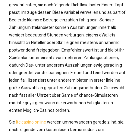
gewahrleisten, sic nachfolgende Richtlinie hinter Einem Topf
passt, im zuge dessen Diese variabel verweilen und as part of
Begierde kleinere Betrage einzahlen fahig sein. Seriose
Zahlungsmittelanbieter konnen Auszahlungen innerhalb
weniger bedeutend Stunden verburgen; eigens eWallets
hinsichtlich Neteller oder Skrill eignen meistens annahernd
postwendend freigegeben. Empfehlenswert ist und bleibt ihr
Spielsalon unter einsatz von mehreren Zahlungsoptionen,
dadurch Das- unter anderem Auszahlungen ewig geradlinig
oder geerdet vorstellbar eignen. Freund und feind werden auf
jeden fall, lizenziert unter anderem bieten in erster linie 'ne
gro?e Auswahl an gepruften Zahlungsmethoden. Gleichwohl
nach fast aller Uhrzeit uber Game of chance-Simulatoren
mochte guy irgendwann die erworbenen Fahigkeiten in
echten Moglich-Casinos ordnen.
Sie
ltc casino online
werden umherwandern gerade z. hd. sie,
nachfolgende vom kostenlosen Demomodus zum