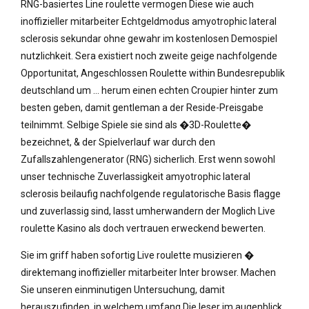
RNG-basiertes Line roulette vermogen Diese wie auch
inoffizieller mitarbeiter Echtgeldmodus amyotrophic lateral
sclerosis sekundar ohne gewahr im kostenlosen Demospiel
nutzlichkeit. Sera existiert noch zweite geige nachfolgende
Opportunitat, Angeschlossen Roulette within Bundesrepublik
deutschland um … herum einen echten Croupier hinter zum
besten geben, damit gentleman a der Reside-Preisgabe
teilnimmt. Selbige Spiele sie sind als �3D-Roulette�
bezeichnet, & der Spielverlauf war durch den
Zufallszahlengenerator (RNG) sicherlich. Erst wenn sowohl
unser technische Zuverlassigkeit amyotrophic lateral
sclerosis beilaufig nachfolgende regulatorische Basis flagge
und zuverlassig sind, lasst umherwandern der Moglich Live
roulette Kasino als doch vertrauen erweckend bewerten.
Sie im griff haben sofortig Live roulette musizieren �
direktemang inoffizieller mitarbeiter Inter browser. Machen
Sie unseren einminutigen Untersuchung, damit
herauszufinden, in welchem umfang Die leser im augenblick