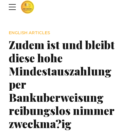
ENGLISH ARTICLES
Zudem ist und bleibt
diese hohe
Mindestauszahlung
per
Bankuberweisung
reibungslos nimmer
zweckma?ig