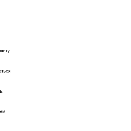
люту,
аться
ь.
тем