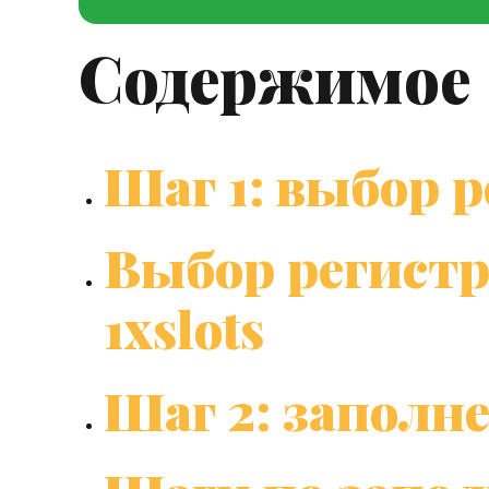
Содержимое
Шаг 1: выбор 
Выбор регистр
1xslots
Шаг 2: заполн