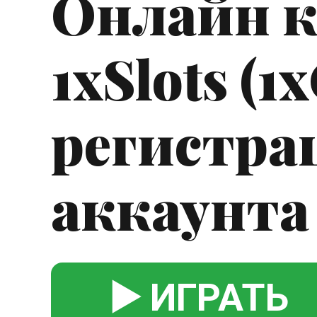
Онлайн к
1xSlots (1
регистра
аккаунта
▶️ ИГРАТЬ