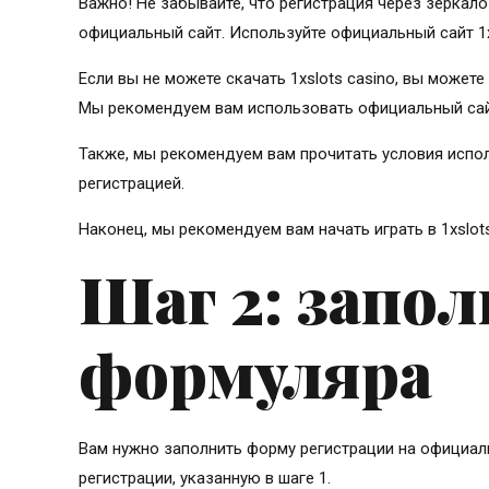
Важно! Не забывайте, что регистрация через зеркало
официальный сайт. Используйте официальный сайт 1x
Если вы не можете скачать 1xslots casino, вы можете
Мы рекомендуем вам использовать официальный сайт
Также, мы рекомендуем вам прочитать условия испо
регистрацией.
Наконец, мы рекомендуем вам начать играть в 1xslot
Шаг 2: запо
формуляра
Вам нужно заполнить форму регистрации на официальн
регистрации, указанную в шаге 1.