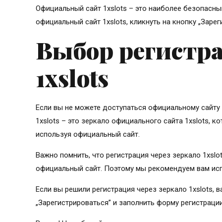
Официальный сайт 1xslots – это наиболее безопасны
официальный сайт 1xslots, кликнуть на кнопку „Заре
Выбор регистра
1xslots
Если вы не можете доступаться официальному сайту 1
1xslots – это зеркало официального сайта 1xslots, к
используя официальный сайт.
Важно помнить, что регистрация через зеркало 1xslo
официальный сайт. Поэтому мы рекомендуем вам исп
Если вы решили регистрация через зеркало 1xslots, в
„Зарегистрироваться” и заполнить форму регистрации