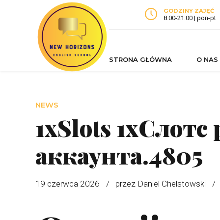
GODZINY ZAJĘĆ
8:00-21:00 | pon-pt
STRONA GŁÓWNA
O NAS
NEWS
1xSlots 1хСлотс
аккаунта.4805
19 czerwca 2026
przez Daniel Chelstowski