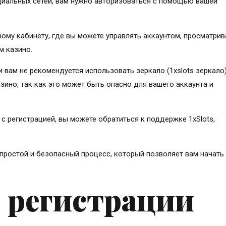
циальных сетей, вам нужно авторизоваться с помощью вашей
ному кабинету, где вы можете управлять аккаунтом, просматрив
м казино.
и вам не рекомендуется использовать зеркало (1xslots зеркало
азино, так как это может быть опасно для вашего аккаунта и
с регистрацией, вы можете обратиться к поддержке 1xSlots,
о простой и безопасный процесс, который позволяет вам начать
р регистрации