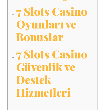
7 Slots Casino
Oyunları ve
Bonuslar
7 Slots Casino
Güvenlik ve
Destek
Hizmetleri