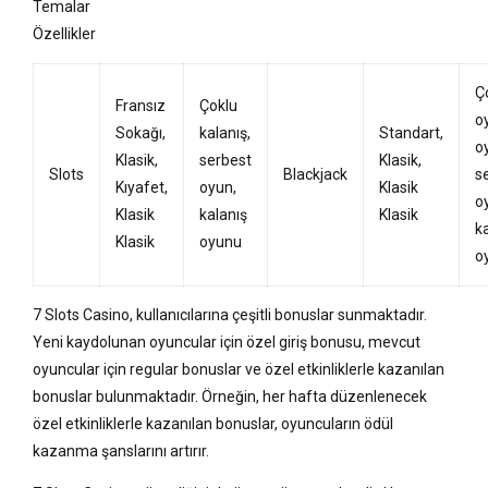
Temalar
Özellikler
Ç
Fransız
Çoklu
o
Sokağı,
kalanış,
Standart,
o
Klasik,
serbest
Klasik,
Slots
Blackjack
s
Kıyafet,
oyun,
Klasik
o
Klasik
kalanış
Klasik
k
Klasik
oyunu
o
7 Slots Casino, kullanıcılarına çeşitli bonuslar sunmaktadır.
Yeni kaydolunan oyuncular için özel giriş bonusu, mevcut
oyuncular için regular bonuslar ve özel etkinliklerle kazanılan
bonuslar bulunmaktadır. Örneğin, her hafta düzenlenecek
özel etkinliklerle kazanılan bonuslar, oyuncuların ödül
kazanma şanslarını artırır.