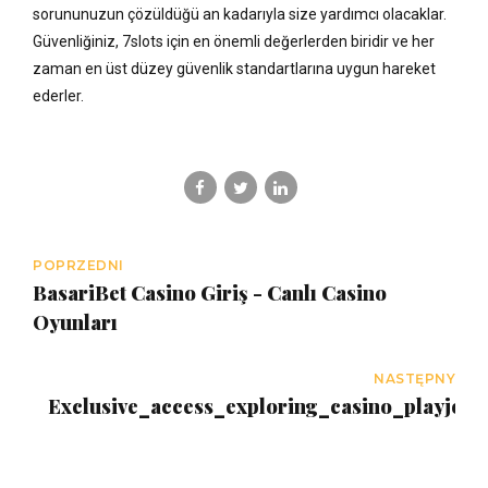
sorununuzun çözüldüğü an kadarıyla size yardımcı olacaklar.
Güvenliğiniz, 7slots için en önemli değerlerden biridir ve her
zaman en üst düzey güvenlik standartlarına uygun hareket
ederler.
POPRZEDNI
BasariBet Casino Giriş - Canlı Casino
Oyunları
NASTĘPNY
Exclusive_access_exploring_casino_playjo