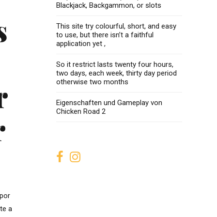
Blackjack, Backgammon, or slots
s
This site try colourful, short, and easy
to use, but there isn’t a faithful
application yet ,
So it restrict lasts twenty four hours,
two days, each week, thirty day period
otherwise two months
r
Eigenschaften und Gameplay von
Chicken Road 2
r
 por
te a