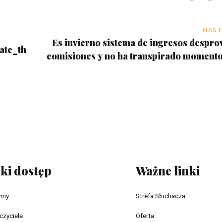
NAST
Es invierno sistema de ingresos despro
gate_the_chicken_road_for_high_scores_and_e
comisiones y no ha transpirado momento
retiro confiables lo perfectamente realiza
gran posibi
ki dostęp
Ważne linki
ymy
Strefa Słuchacza
czyciele
Oferta