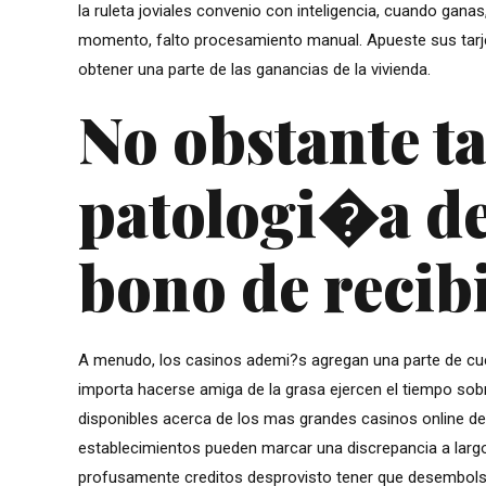
la ruleta joviales convenio con inteligencia, cuando gana
momento, falto procesamiento manual. Apueste sus tarje
obtener una parte de las ganancias de la vivienda.
No obstante t
patologi�a de
bono de recib
A menudo, los casinos ademi?s agregan una parte de cues
importa hacerse amiga de la grasa ejercen el tiempo sob
disponibles acerca de los mas grandes casinos online de 
establecimientos pueden marcar una discrepancia a larg
profusamente creditos desprovisto tener que desembols