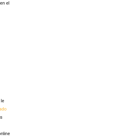
en el
 le
nado
as
nline