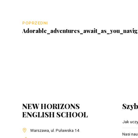
POPRZEDNI
Adorable_adventures_await_as_you_navi
NEW HORIZONS
Szyb
ENGLISH SCHOOL
Jak ucz
Warszawa, ul. Puławska 14
Nasi nau