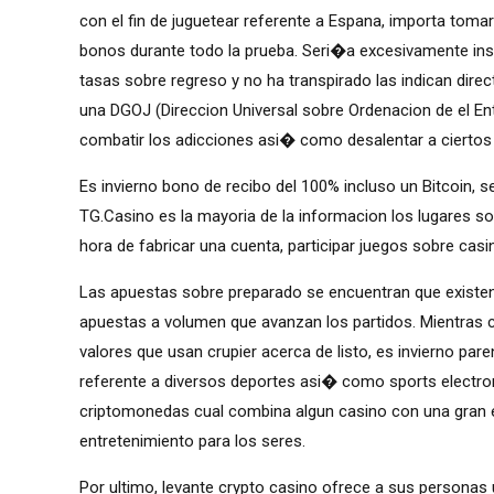
con el fin de juguetear referente a Espana, importa to
bonos durante todo la prueba. Seri�a excesivamente ins
tasas sobre regreso y no ha transpirado las indican dir
una DGOJ (Direccion Universal sobre Ordenacion de el En
combatir los adicciones asi� como desalentar a ciertos
Es invierno bono de recibo del 100% incluso un Bitcoin,
TG.Casino es la mayoria de la informacion los lugares sob
hora de fabricar una cuenta, participar juegos sobre casi
Las apuestas sobre preparado se encuentran que existen
apuestas a volumen que avanzan los partidos. Mientras c
valores que usan crupier acerca de listo, es invierno par
referente a diversos deportes asi� como sports electron
criptomonedas cual combina algun casino con una gran es
entretenimiento para los seres.
Por ultimo, levante crypto casino ofrece a sus personas 