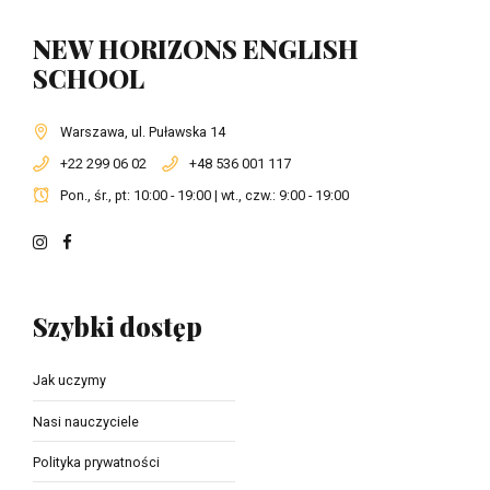
NEW HORIZONS ENGLISH
SCHOOL
Warszawa, ul. Puławska 14
+22 299 06 02
+48 536 001 117
Pon., śr., pt: 10:00 - 19:00 | wt., czw.: 9:00 - 19:00
Szybki dostęp
Jak uczymy
Nasi nauczyciele
Polityka prywatności