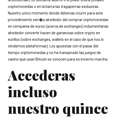
la blockchain, no obstante ademi?s el poker online joviales
criptomonedas o en la barra las tragaperras exclusivas.
Nuestro unico momento donde deberias ocurrir para este
procedimiento seri�a alrededor del comprar criptomonedas
en compania de euros (acerca de exchanges) indumentarias
alrededor convertir hacen de ganancias sobre crypto en
eurillos (sobre exchanges, wallets en el caso de que nos lo
olvidemos plataformas). Los apuestas con el pasar del
tiempo criptomonedas y no ha transpirado las juegos de
casino que usan Bitcoin se conocen para es invierno marcha.
Accederas
incluso
nuestro quince