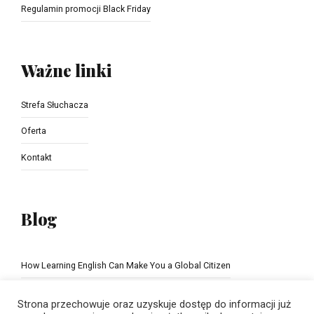
Regulamin promocji Black Friday
Ważne linki
Strefa Słuchacza
Oferta
Kontakt
Blog
How Learning English Can Make You a Global Citizen
The Importance of school education
Strona przechowuje oraz uzyskuje dostęp do informacji już