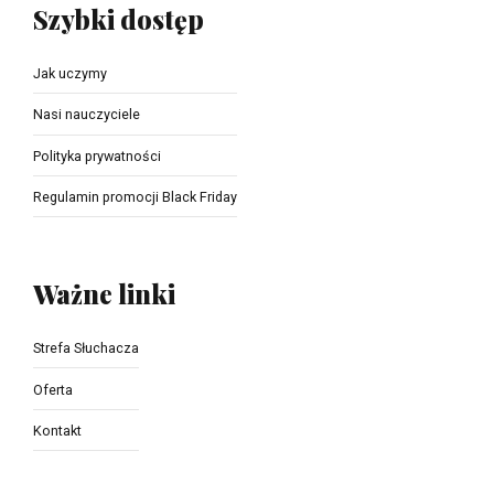
Szybki dostęp
Jak uczymy
Nasi nauczyciele
Polityka prywatności
Regulamin promocji Black Friday
Ważne linki
Strefa Słuchacza
Oferta
Kontakt