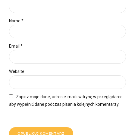
Name *
Email *
Website
Zapisz moje dane, adres e-mail i witrynę w przeglądarce
aby wypełnić dane podczas pisania kolejnych komentarzy.
OPUBLIKUJ KOMENTARZ