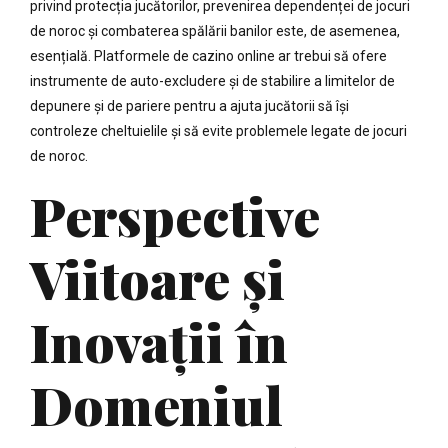
privind protecția jucătorilor, prevenirea dependenței de jocuri
de noroc și combaterea spălării banilor este, de asemenea,
esențială. Platformele de cazino online ar trebui să ofere
instrumente de auto-excludere și de stabilire a limitelor de
depunere și de pariere pentru a ajuta jucătorii să își
controleze cheltuielile și să evite problemele legate de jocuri
de noroc.
Perspective
Viitoare și
Inovații în
Domeniul