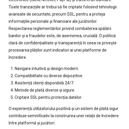
Toate tranzacțiile ar trebui să fie criptate folosind tehnologii
avansate de securitate, precum SSL, pentru a proteja
informațiile personale și financiare ale jucătorilor.
Respectarea reglementărilor privind combaterea spălării
banilor și a fraudelor este, de asemenea, crucială. O politică
clară de confidențialitate și transparență în ceea ce privește
procesarea plăților sunt indicatori ai unei platforme de
încredere.
Navigare intuitivă și design modern.
Compatibilitate cu diverse dispozitive.
Asistență clienți disponibilă 24/7.
Metode de plată diverse și sigure.
Criptare SSL pentru protecția datelor.
O experiență utilizatorului pozitivă și un sistem de plată sigur
contribuie semnificativ la construirea unei relații de încredere
între platformă și jucători.