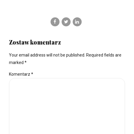
Zostaw komentarz
Your email address will not be published. Required fields are
marked *
Komentarz
*