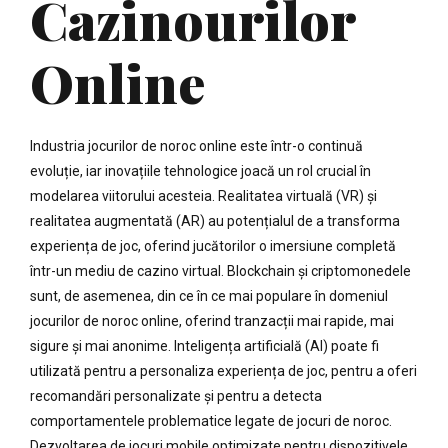
Cazinourilor
Online
Industria jocurilor de noroc online este într-o continuă
evoluție, iar inovațiile tehnologice joacă un rol crucial în
modelarea viitorului acesteia. Realitatea virtuală (VR) și
realitatea augmentată (AR) au potențialul de a transforma
experiența de joc, oferind jucătorilor o imersiune completă
într-un mediu de cazino virtual. Blockchain și criptomonedele
sunt, de asemenea, din ce în ce mai populare în domeniul
jocurilor de noroc online, oferind tranzacții mai rapide, mai
sigure și mai anonime. Inteligența artificială (AI) poate fi
utilizată pentru a personaliza experiența de joc, pentru a oferi
recomandări personalizate și pentru a detecta
comportamentele problematice legate de jocuri de noroc.
Dezvoltarea de jocuri mobile optimizate pentru dispozitivele