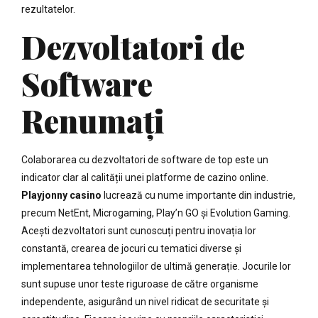
rezultatelor.
Dezvoltatori de
Software
Renumați
Colaborarea cu dezvoltatori de software de top este un
indicator clar al calității unei platforme de cazino online.
Playjonny casino
lucrează cu nume importante din industrie,
precum NetEnt, Microgaming, Play’n GO și Evolution Gaming.
Acești dezvoltatori sunt cunoscuți pentru inovația lor
constantă, crearea de jocuri cu tematici diverse și
implementarea tehnologiilor de ultimă generație. Jocurile lor
sunt supuse unor teste riguroase de către organisme
independente, asigurând un nivel ridicat de securitate și