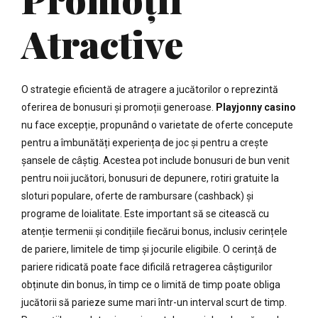
Atractive
O strategie eficientă de atragere a jucătorilor o reprezintă
oferirea de bonusuri și promoții generoase.
Playjonny casino
nu face excepție, propunând o varietate de oferte concepute
pentru a îmbunătăți experiența de joc și pentru a crește
șansele de câștig. Acestea pot include bonusuri de bun venit
pentru noii jucători, bonusuri de depunere, rotiri gratuite la
sloturi populare, oferte de rambursare (cashback) și
programe de loialitate. Este important să se citească cu
atenție termenii și condițiile fiecărui bonus, inclusiv cerințele
de pariere, limitele de timp și jocurile eligibile. O cerință de
pariere ridicată poate face dificilă retragerea câștigurilor
obținute din bonus, în timp ce o limită de timp poate obliga
jucătorii să parieze sume mari într-un interval scurt de timp.