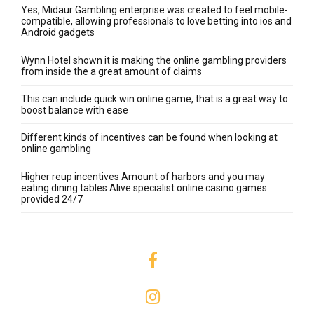
Yes, Midaur Gambling enterprise was created to feel mobile-
compatible, allowing professionals to love betting into ios and
Android gadgets
Wynn Hotel shown it is making the online gambling providers
from inside the a great amount of claims
This can include quick win online game, that is a great way to
boost balance with ease
Different kinds of incentives can be found when looking at
online gambling
Higher reup incentives Amount of harbors and you may
eating dining tables Alive specialist online casino games
provided 24/7