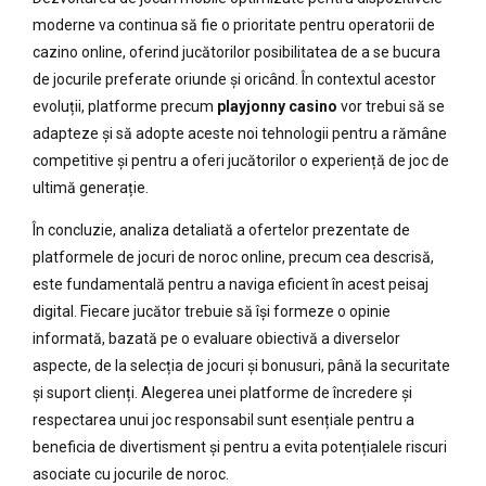
moderne va continua să fie o prioritate pentru operatorii de
cazino online, oferind jucătorilor posibilitatea de a se bucura
de jocurile preferate oriunde și oricând. În contextul acestor
evoluții, platforme precum
playjonny casino
vor trebui să se
adapteze și să adopte aceste noi tehnologii pentru a rămâne
competitive și pentru a oferi jucătorilor o experiență de joc de
ultimă generație.
În concluzie, analiza detaliată a ofertelor prezentate de
platformele de jocuri de noroc online, precum cea descrisă,
este fundamentală pentru a naviga eficient în acest peisaj
digital. Fiecare jucător trebuie să își formeze o opinie
informată, bazată pe o evaluare obiectivă a diverselor
aspecte, de la selecția de jocuri și bonusuri, până la securitate
și suport clienți. Alegerea unei platforme de încredere și
respectarea unui joc responsabil sunt esențiale pentru a
beneficia de divertisment și pentru a evita potențialele riscuri
asociate cu jocurile de noroc.