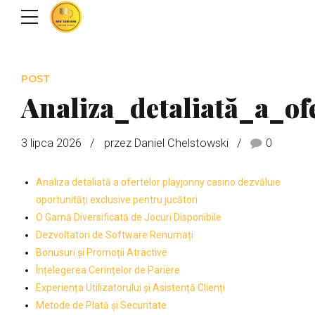
POST
Analiza_detaliată_a_of
3 lipca 2026
przez Daniel Chelstowski
0
Analiza detaliată a ofertelor playjonny casino dezvăluie
oportunități exclusive pentru jucători
O Gamă Diversificată de Jocuri Disponibile
Dezvoltatori de Software Renumați
Bonusuri și Promoții Atractive
Înțelegerea Cerințelor de Pariere
Experiența Utilizatorului și Asistență Clienți
Metode de Plată și Securitate