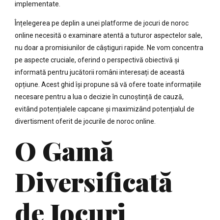
implementate.
Înțelegerea pe deplin a unei platforme de jocuri de noroc
online necesită o examinare atentă a tuturor aspectelor sale,
nu doar a promisiunilor de câștiguri rapide. Ne vom concentra
pe aspecte cruciale, oferind o perspectivă obiectivă și
informată pentru jucătorii români interesați de această
opțiune. Acest ghid își propune să vă ofere toate informațiile
necesare pentru a lua o decizie în cunoștință de cauză,
evitând potențialele capcane și maximizând potențialul de
divertisment oferit de jocurile de noroc online.
O Gamă
Diversificată
de Jocuri