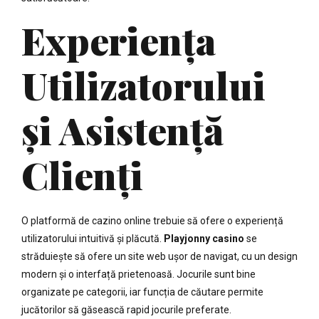
Experiența
Utilizatorului
și Asistență
Clienți
O platformă de cazino online trebuie să ofere o experiență
utilizatorului intuitivă și plăcută.
Playjonny casino
se
străduiește să ofere un site web ușor de navigat, cu un design
modern și o interfață prietenoasă. Jocurile sunt bine
organizate pe categorii, iar funcția de căutare permite
jucătorilor să găsească rapid jocurile preferate.