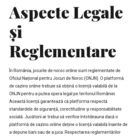
Aspecte Legale
și
Reglementare
În România, jocurile de noroc online sunt reglementate de
Oficiul Național pentru Jocuri de Noroc (ONJN). O platformă
de cazino online trebuie să obțină o licență valabilă de la
ONJN pentru a putea opera legal pe teritoriul României.
Această licență garantează că platforma respectă
standardele de siguranță, corectitudine și responsabilitate
socială. Jucătorii ar trebui să verifice întotdeauna dacă o
platformă de cazino online deține o licență valabilă înainte de
a depune bani sau de a juca. Respectarea reglementărilor