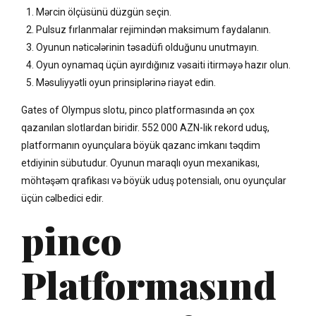
Mərcin ölçüsünü düzgün seçin.
Pulsuz fırlanmalar rejimindən maksimum faydalanın.
Oyunun nəticələrinin təsadüfi olduğunu unutmayın.
Oyun oynamaq üçün ayırdığınız vəsaiti itirməyə hazır olun.
Məsuliyyətli oyun prinsiplərinə riayət edin.
Gates of Olympus slotu, pinco platformasında ən çox
qazanılan slotlardan biridir. 552 000 AZN-lik rekord uduş,
platformanın oyunçulara böyük qazanc imkanı təqdim
etdiyinin sübutudur. Oyunun maraqlı oyun mexanikası,
möhtəşəm qrafikası və böyük uduş potensialı, onu oyunçular
üçün cəlbedici edir.
pinco
Platformasınd