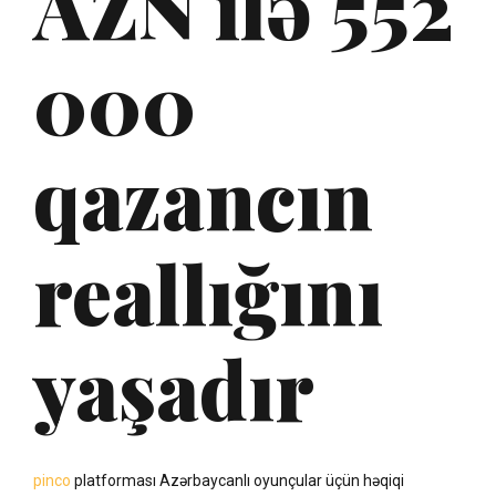
AZN ilə 552
000
qazancın
reallığını
yaşadır
pinco
platforması Azərbaycanlı oyunçular üçün həqiqi