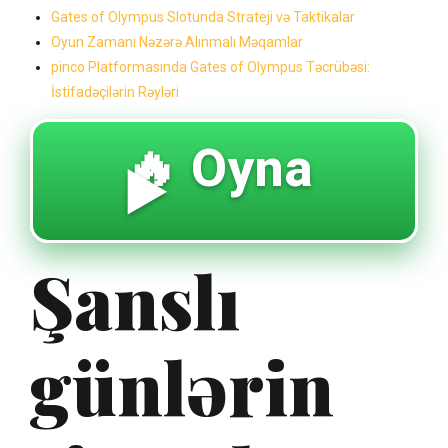
Gates of Olympus Slotunda Strateji və Taktikalar
Oyun Zamanı Nəzərə Alınmalı Məqamlar
pinco Platformasında Gates of Olympus Təcrübəsi:
İstifadəçilərin Rəyləri
🔥 Oyna
▶️
Şanslı
günlərin