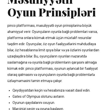
Oyun Prinsipləri
pinco platforması, məsuliyyətli oyun prinsiplərinə böyük
əhəmiyyət verir. Oyunçuların oyunla bağlı problemləri varsa,
platforma onlara kömək etmək üçün müxtəlif resurslar
təqdim edir. Oyunçular, öz oyun fəaliyyətlərini məhdudlaya
bilər, öz hesablarına limit qoya bilər və ya özlərini oyunlardan
uzaqlaşdıra bilər. Bu, oyunçuların oyunları nəzarətdə
saxlamağına və oyunla bağlı problemlərin qarşısını almağa
kömək edir. pinco platforması, oyunun əyləncəli bir fəaliyyət
olaraq qalmasını və oyunçuların oyunla bağlı problemlərlə
üzləşməməsini təmin etməyə çalışır.
Qeydiyyatdan keçin və hesabınıza vəsait daxil edin.
Gates of Olympus slotunu axtarın.
Oyunun qaydalarını oxuyun.
Mərcinizi seçin və oyuna başlayın.