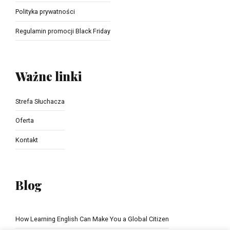
Polityka prywatności
Regulamin promocji Black Friday
Ważne linki
Strefa Słuchacza
Oferta
Kontakt
Blog
How Learning English Can Make You a Global Citizen