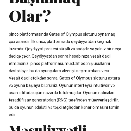
Olar?
pinco platformasında Gates of Olympus slotunu oynamaq
çox asandır. İlk öncə, platformada qeydiyyatdan keçmək
lazımdır. Qeydiyyat prosesi sürətli və sadədir və yalnız bir neçə
dəqiqə çəkir. Qeydiyyatdan sonra hesabınıza vəsait daxil
etməlisiniz. pinco platforması, müxtəlif ödəniş üsullarını
dəstəkləyir, bu da oyunçulara əlverişli seçim imkanı verir.
Vəsait daxil etdikdən sonra, Gates of Olympus slotunu axtara
və oyuna başlaya bilərsiniz. Oyunun interfeysi intuitivdir və
asan istifadə üçün nəzərdə tutulmuşdur. Oyunun nəticələri
təsadüfi say generatorları (RNG) tərəfindən müəyyənləşdirilir,
bu da oyunun ədalətli və təşkilatçılıqdan kənar olmasını təmin
edir.
Məsuliyyətli