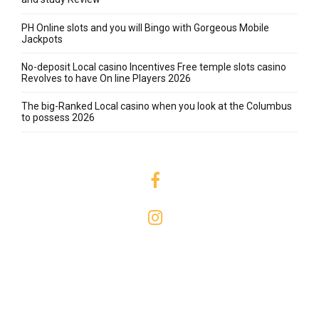
PH Online slots and you will Bingo with Gorgeous Mobile
Jackpots
No-deposit Local casino Incentives Free temple slots casino
Revolves to have On line Players 2026
The big-Ranked Local casino when you look at the Columbus
to possess 2026