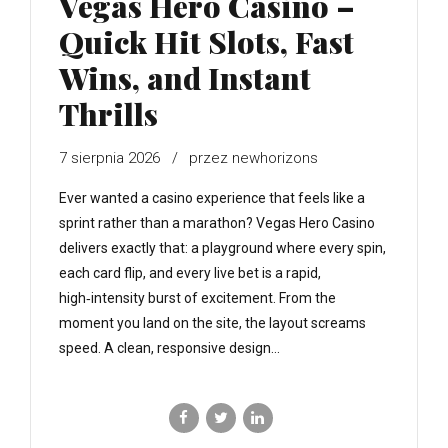
Vegas Hero Casino –
Quick Hit Slots, Fast
Wins, and Instant
Thrills
7 sierpnia 2026
przez newhorizons
Ever wanted a casino experience that feels like a
sprint rather than a marathon? Vegas Hero Casino
delivers exactly that: a playground where every spin,
each card flip, and every live bet is a rapid,
high‑intensity burst of excitement. From the
moment you land on the site, the layout screams
speed. A clean, responsive design...