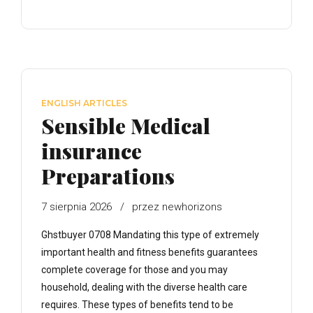
ENGLISH ARTICLES
Sensible Medical
insurance
Preparations
7 sierpnia 2026
przez newhorizons
Ghstbuyer 0708 Mandating this type of extremely
important health and fitness benefits guarantees
complete coverage for those and you may
household, dealing with the diverse health care
requires. These types of benefits tend to be