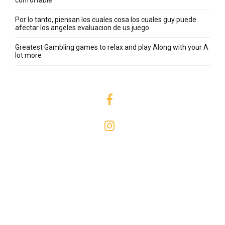
Por lo tanto, piensan los cuales cosa los cuales guy puede
afectar los angeles evaluacion de us juego
Greatest Gambling games to relax and play Along with your A
lot more