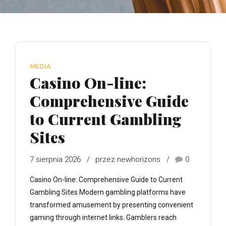
MEDIA
Casino On-line:
Comprehensive Guide
to Current Gambling
Sites
7 sierpnia 2026
przez newhorizons
0
Casino On-line: Comprehensive Guide to Current
Gambling Sites Modern gambling platforms have
transformed amusement by presenting convenient
gaming through internet links. Gamblers reach