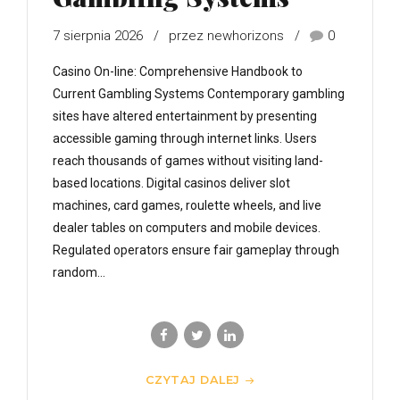
7 sierpnia 2026
przez newhorizons
0
Casino On-line: Comprehensive Handbook to
Current Gambling Systems Contemporary gambling
sites have altered entertainment by presenting
accessible gaming through internet links. Users
reach thousands of games without visiting land-
based locations. Digital casinos deliver slot
machines, card games, roulette wheels, and live
dealer tables on computers and mobile devices.
Regulated operators ensure fair gameplay through
random...
CZYTAJ DALEJ