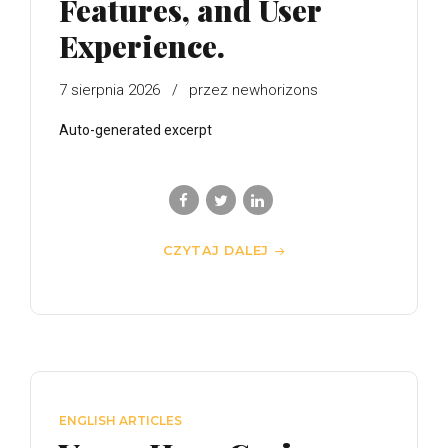
Features, and User
Experience.
7 sierpnia 2026
przez newhorizons
Auto-generated excerpt
CZYTAJ DALEJ
ENGLISH ARTICLES