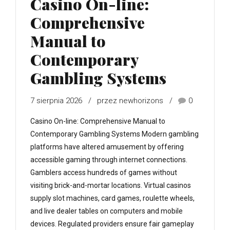
Casino On-line:
Comprehensive
Manual to
Contemporary
Gambling Systems
7 sierpnia 2026
przez newhorizons
0
Casino On-line: Comprehensive Manual to
Contemporary Gambling Systems Modern gambling
platforms have altered amusement by offering
accessible gaming through internet connections.
Gamblers access hundreds of games without
visiting brick-and-mortar locations. Virtual casinos
supply slot machines, card games, roulette wheels,
and live dealer tables on computers and mobile
devices. Regulated providers ensure fair gameplay