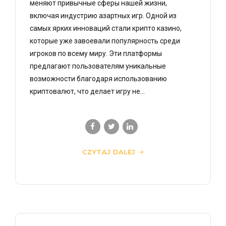
меняют привычные сферы нашей жизни,
включая индустрию азартных игр. Одной из
самых ярких инноваций стали крипто казино,
которые уже завоевали популярность среди
игроков по всему миру. Эти платформы
предлагают пользователям уникальные
возможности благодаря использованию
криптовалют, что делает игру не...
CZYTAJ DALEJ