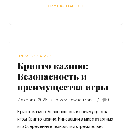
CZYTAJ DALEJ
UNCATEGORIZED
Крипто казино:
Безопасность и
преимущества игры
7 sierpnia 2026
przez newhorizons
0
Крипто казино: Безопасность и преимущества
игры Крипто казино: Инновации в мире азартных
игр Современные технологии стремительно