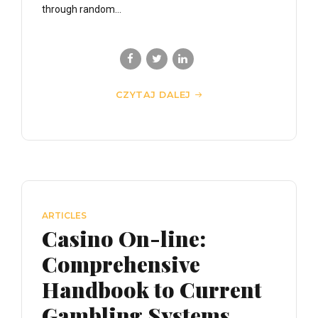
through random...
CZYTAJ DALEJ
ARTICLES
Casino On-line:
Comprehensive
Handbook to Current
Gambling Systems