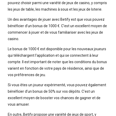
pouvez choisir parmi une variété de jeux de casino, y compris
les jeux de table, les machines à sous et les jeux de loterie.
Un des avantages de jouer avec Betify est que vous pouvez
bénéficier d’un bonus de 1000 €. C’est un excellent moyen de
commencer à jouer et de vous familiariser avec les jeux de
casino.
Le bonus de 1000 € est disponible pour les nouveaux joueurs
qui téléchargent l’application et qui se connectent à leur
compte. Il est important de noter que les conditions du bonus
varient en fonction de votre pays de résidence, ainsi que de
vos préférences de jeu.
Si vous êtes un joueur expérimenté, vous pouvez également
bénéficier d’un bonus de 50% sur vos dépôts. C’est un
excellent moyen de booster vos chances de gagner et de
vous amuser.
En outre, Betify propose une variété de jeux de sport, y