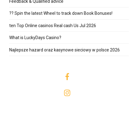
Feedback & Qualified advice
?? Spin the latest Wheel to track down Book Bonuses!
ten Top Online casinos Real cash Us Jul 2026
What is LuckyDays Casino?
Najlepsze hazard oraz kasynowe sieciowy w polsce 2026