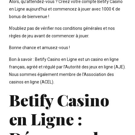
Alors, qu’attendez-vous ? Créez votre compte Betify Casino
en Ligne aujourd’hui et commencez à jouer avec 1000 € de
bonus de bienvenue !
N’oubliez pas de vérifier nos conditions générales et nos
règles de jeu avant de commencer à jouer.
Bonne chance et amusez-vous !
Bon à savoir : Betify Casino en Ligne est un casino en ligne
français, agréé et régulé par l’Autorité des jeux en ligne (AJE).
Nous sommes également membre de l’Association des
casinos en ligne (ACEL).
Betify Casino
en Ligne :