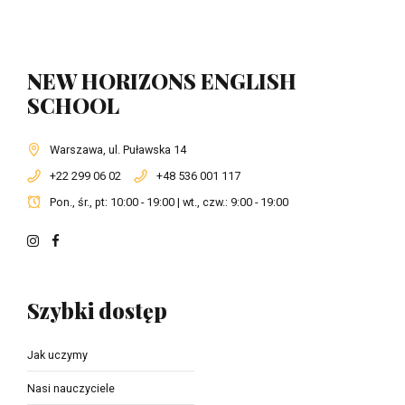
NEW HORIZONS ENGLISH
SCHOOL
Warszawa, ul. Puławska 14
+22 299 06 02
+48 536 001 117
Pon., śr., pt: 10:00 - 19:00 | wt., czw.: 9:00 - 19:00
Szybki dostęp
Jak uczymy
Nasi nauczyciele