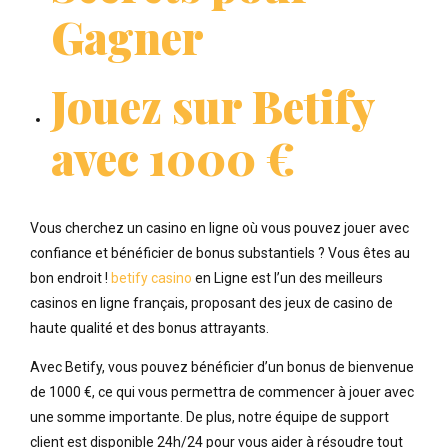
Gagner
Jouez sur Betify
avec 1000 €
Vous cherchez un casino en ligne où vous pouvez jouer avec
confiance et bénéficier de bonus substantiels ? Vous êtes au
bon endroit !
betify casino
en Ligne est l’un des meilleurs
casinos en ligne français, proposant des jeux de casino de
haute qualité et des bonus attrayants.
Avec Betify, vous pouvez bénéficier d’un bonus de bienvenue
de 1000 €, ce qui vous permettra de commencer à jouer avec
une somme importante. De plus, notre équipe de support
client est disponible 24h/24 pour vous aider à résoudre tout