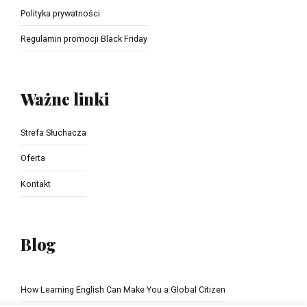
Polityka prywatności
Regulamin promocji Black Friday
Ważne linki
Strefa Słuchacza
Oferta
Kontakt
Blog
How Learning English Can Make You a Global Citizen