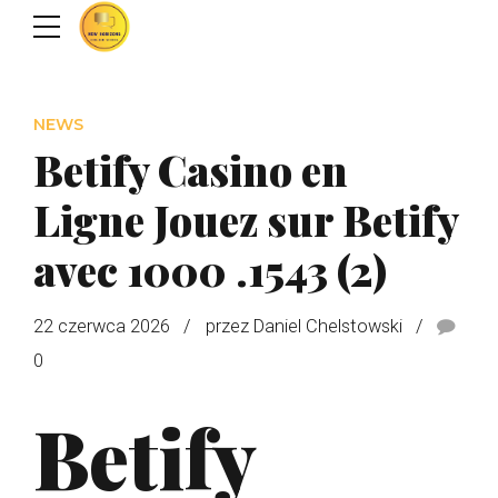
NEWS
Betify Casino en
Ligne Jouez sur Betify
avec 1000 .1543 (2)
22 czerwca 2026
przez Daniel Chelstowski
0
Betify