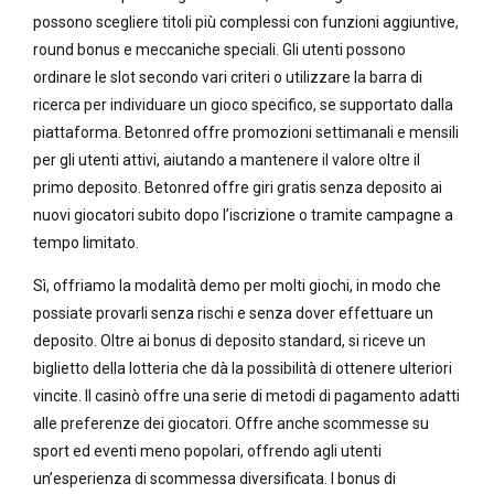
possono scegliere titoli più complessi con funzioni aggiuntive,
round bonus e meccaniche speciali. Gli utenti possono
ordinare le slot secondo vari criteri o utilizzare la barra di
ricerca per individuare un gioco specifico, se supportato dalla
piattaforma. Betonred offre promozioni settimanali e mensili
per gli utenti attivi, aiutando a mantenere il valore oltre il
primo deposito. Betonred offre giri gratis senza deposito ai
nuovi giocatori subito dopo l’iscrizione o tramite campagne a
tempo limitato.
Sì, offriamo la modalità demo per molti giochi, in modo che
possiate provarli senza rischi e senza dover effettuare un
deposito. Oltre ai bonus di deposito standard, si riceve un
biglietto della lotteria che dà la possibilità di ottenere ulteriori
vincite. Il casinò offre una serie di metodi di pagamento adatti
alle preferenze dei giocatori. Offre anche scommesse su
sport ed eventi meno popolari, offrendo agli utenti
un’esperienza di scommessa diversificata. I bonus di