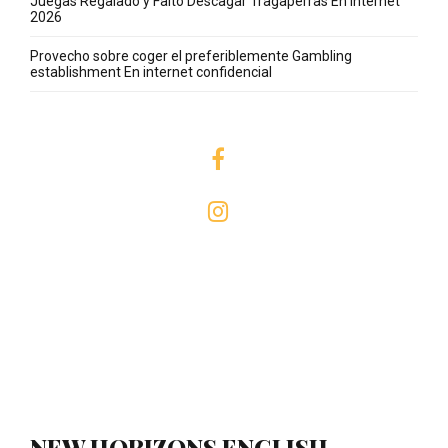
Juegas Regalado y Falto Descagar Tragaperras En internet
2026
Provecho sobre coger el preferiblemente Gambling
establishment En internet confidencial
NEW HORIZONS ENGLISH