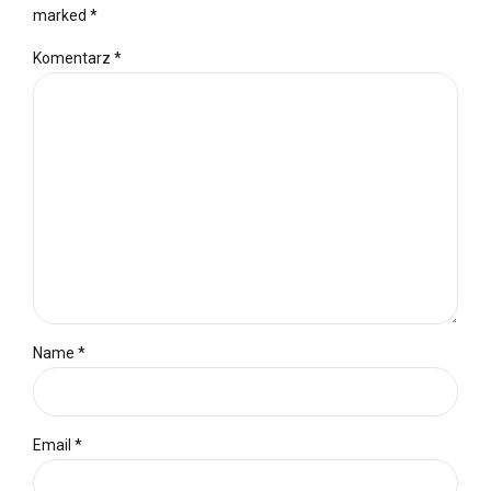
marked *
Komentarz
*
Name *
Email *