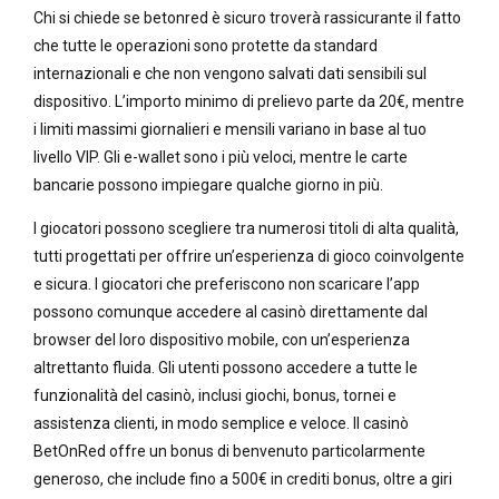
Chi si chiede se betonred è sicuro troverà rassicurante il fatto
che tutte le operazioni sono protette da standard
internazionali e che non vengono salvati dati sensibili sul
dispositivo. L’importo minimo di prelievo parte da 20€, mentre
i limiti massimi giornalieri e mensili variano in base al tuo
livello VIP. Gli e-wallet sono i più veloci, mentre le carte
bancarie possono impiegare qualche giorno in più.
I giocatori possono scegliere tra numerosi titoli di alta qualità,
tutti progettati per offrire un’esperienza di gioco coinvolgente
e sicura. I giocatori che preferiscono non scaricare l’app
possono comunque accedere al casinò direttamente dal
browser del loro dispositivo mobile, con un’esperienza
altrettanto fluida. Gli utenti possono accedere a tutte le
funzionalità del casinò, inclusi giochi, bonus, tornei e
assistenza clienti, in modo semplice e veloce. Il casinò
BetOnRed offre un bonus di benvenuto particolarmente
generoso, che include fino a 500€ in crediti bonus, oltre a giri