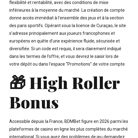
flexibilité et rentabilité, avec des conditions de mise
inférieures à la moyenne du marché. La création de compte
donne accès immédiat à l’ensemble des jeux et à la section
des paris sportifs. Opérant sous la licence de Curaçao, le site
s’adresse principalement aux joueurs francophones et
européens en quête d’une expérience fluide, sécurisée et
diversifiée. Si un code est requis, il sera clairement indiqué
dans les termes de l’offre, et vous devrez le saisir lors de
votre dépôt ou dans l’espace “Promotions” de votre compte.
🎁 High Roller
Bonus
Accessible depuis la France, BDMBet figure en 2026 parmi les
plateformes de casino en ligne les plus complètes du marché
international. Si vous avez des problèmes de jeu demandez