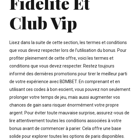
Fidélité Et
Club Vip
Lisez dans la suite de cette section, les termes et conditions
que vous devez respecter lors de l’utilisation du bonus. Pour
profiter pleinement de cette offre, voici les termes et
conditions que vous devez respecter. Restez toujours
informé des dernières promotions pour tirer le meilleur parti
de votre expérience avec BDMBET. En comprenant et en
utilisant ces codes à bon escient, vous pouvez non seulement
prolonger votre temps de jeu, mais aussi augmenter vos
chances de gain sans risquer énormément votre propre
argent. Pour éviter toute mauvaise surprise, assurez-vous de
lire attentivement toutes les conditions associées à votre
bonus avant de commencer à parier. Cela offre une base
solide pour explorer toutes les options de paris disponibles.