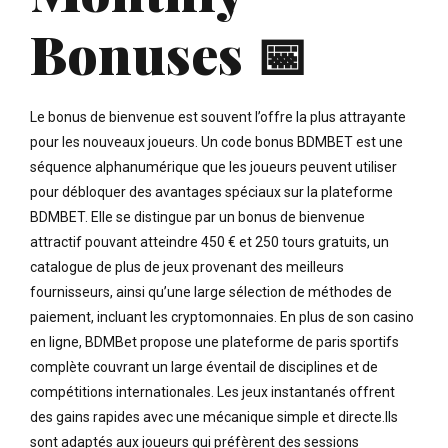
Bonuses 📅
Le bonus de bienvenue est souvent l’offre la plus attrayante
pour les nouveaux joueurs. Un code bonus BDMBET est une
séquence alphanumérique que les joueurs peuvent utiliser
pour débloquer des avantages spéciaux sur la plateforme
BDMBET. Elle se distingue par un bonus de bienvenue
attractif pouvant atteindre 450 € et 250 tours gratuits, un
catalogue de plus de jeux provenant des meilleurs
fournisseurs, ainsi qu’une large sélection de méthodes de
paiement, incluant les cryptomonnaies. En plus de son casino
en ligne, BDMBet propose une plateforme de paris sportifs
complète couvrant un large éventail de disciplines et de
compétitions internationales. Les jeux instantanés offrent
des gains rapides avec une mécanique simple et directe.Ils
sont adaptés aux joueurs qui préfèrent des sessions