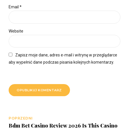
Email *
Website
Zapisz moje dane, adres e-mail i witrynę w przeglądarce
aby wypełnić dane podczas pisania kolejnych komentarzy.
OPUBLIKUJ KOMENTARZ
POPRZEDNI
Bdm Bet Casino Review 2026 Is This Casino