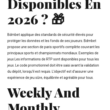
Disponibles En
2026 ? 🎁
Bdmbet applique des standards de sécurité élevés pour
protéger les données et les fonds de ses joueurs. Bdmbet
propose une section de paris sportifs complète couvrant les
principaux sports et championnats mondiaux. Exemples de
jeux Les informations de RTP sont disponibles pour tous les
jeux. Le code promotionnel doit être saisi avant la validation
du dépôt, lorsqu’il est requis. L’objectif est d’assurer une
expérience de jeu sûre, équilibrée et agréable pour tous.
Weekly And
Monthly