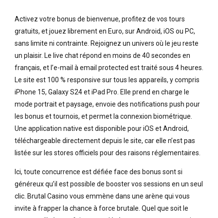
Activez votre bonus de bienvenue, profitez de vos tours
gratuits, et jouez librement en Euro, sur Android, iOS ou PC,
sans limite ni contrainte. Rejoignez un univers où le jeu reste
un plaisir. Le live chat répond en moins de 40 secondes en
français, et l’e-mail à email protected est traité sous 4 heures.
Le site est 100 % responsive sur tous les appareils, y compris
iPhone 15, Galaxy S24 et iPad Pro. Elle prend en charge le
mode portrait et paysage, envoie des notifications push pour
les bonus et tournois, et permet la connexion biométrique.
Une application native est disponible pour iOS et Android,
téléchargeable directement depuis le site, car elle n’est pas
listée sur les stores officiels pour des raisons réglementaires.
Ici, toute concurrence est défiée face des bonus sont si
généreux qu’il est possible de booster vos sessions en un seul
clic. Brutal Casino vous emmène dans une arène qui vous
invite à frapper la chance à force brutale. Quel que soit le