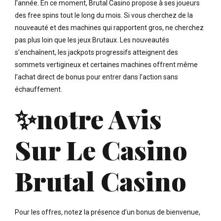
l’année. En ce moment, Brutal Casino propose à ses joueurs
des free spins tout le long du mois. Si vous cherchez de la
nouveauté et des machines qui rapportent gros, ne cherchez
pas plus loin que les jeux Brutaux. Les nouveautés
s’enchaînent, les jackpots progressifs atteignent des
sommets vertigineux et certaines machines offrent même
l’achat direct de bonus pour entrer dans l’action sans
échauffement.
✨notre Avis
Sur Le Casino
Brutal Casino
Pour les offres, notez la présence d’un bonus de bienvenue,