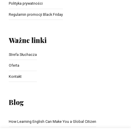
Polityka prywatności
Regulamin promocji Black Friday
Ważne linki
Strefa Słuchacza
Oferta
Kontakt
Blog
How Learning English Can Make You a Global Citizen