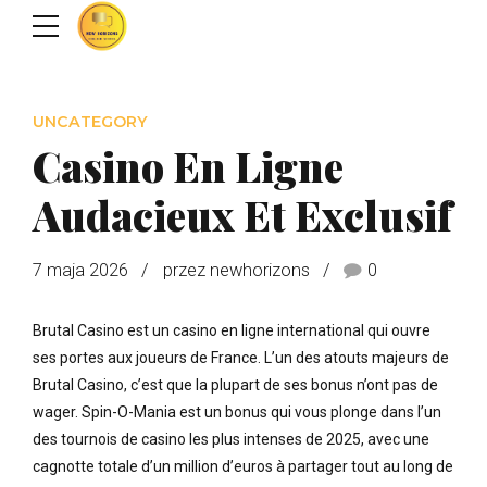
UNCATEGORY
Casino En Ligne
Audacieux Et Exclusif
7 maja 2026
przez newhorizons
0
Brutal Casino est un casino en ligne international qui ouvre
ses portes aux joueurs de France. L’un des atouts majeurs de
Brutal Casino, c’est que la plupart de ses bonus n’ont pas de
wager. Spin-O-Mania est un bonus qui vous plonge dans l’un
des tournois de casino les plus intenses de 2025, avec une
cagnotte totale d’un million d’euros à partager tout au long de