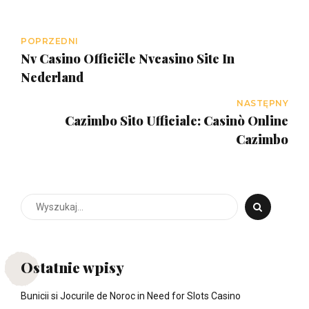
POPRZEDNI
Nv Casino Officiële Nvcasino Site In
Nederland
NASTĘPNY
Cazimbo Sito Ufficiale: Casinò Online
Cazimbo
Ostatnie wpisy
Bunicii si Jocurile de Noroc in Need for Slots Casino