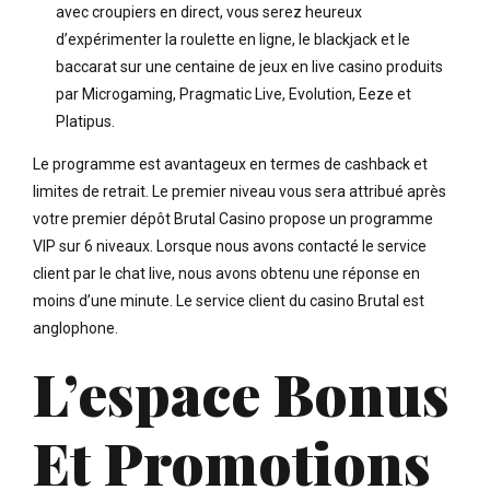
avec croupiers en direct, vous serez heureux
d’expérimenter la roulette en ligne, le blackjack et le
baccarat sur une centaine de jeux en live casino produits
par Microgaming, Pragmatic Live, Evolution, Eeze et
Platipus.
Le programme est avantageux en termes de cashback et
limites de retrait. Le premier niveau vous sera attribué après
votre premier dépôt Brutal Casino propose un programme
VIP sur 6 niveaux. Lorsque nous avons contacté le service
client par le chat live, nous avons obtenu une réponse en
moins d’une minute. Le service client du casino Brutal est
anglophone.
L’espace Bonus
Et Promotions