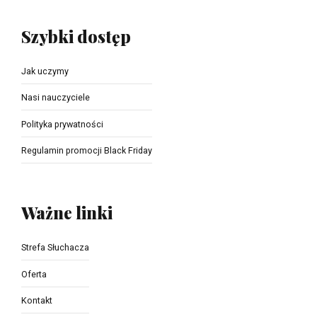
Szybki dostęp
Jak uczymy
Nasi nauczyciele
Polityka prywatności
Regulamin promocji Black Friday
Ważne linki
Strefa Słuchacza
Oferta
Kontakt