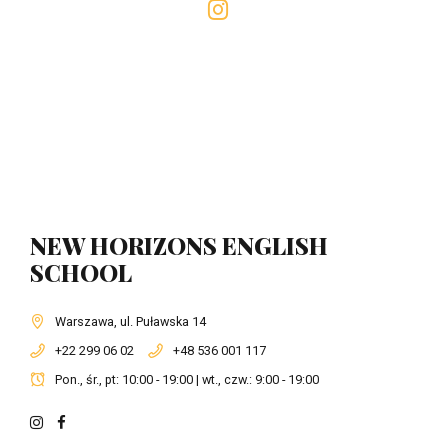
NEW HORIZONS ENGLISH
SCHOOL
Warszawa, ul. Puławska 14
+22 299 06 02
+48 536 001 117
Pon., śr., pt: 10:00 - 19:00 | wt., czw.: 9:00 - 19:00