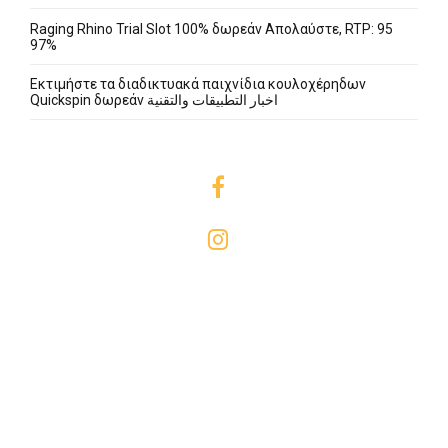
Raging Rhino Trial Slot 100% δωρεάν Απολαύστε, RTP: 95
97%
Εκτιμήστε τα διαδικτυακά παιχνίδια κουλοχέρηδων
Quickspin δωρεάν اخبار التطبيقات والتقنية