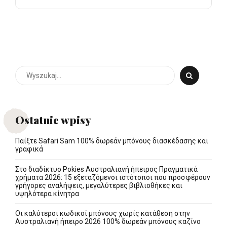
Ostatnie wpisy
Παίξτε Safari Sam 100% δωρεάν μπόνους διασκέδασης και
γραφικά
Στο διαδίκτυο Pokies Αυστραλιανή ήπειρος Πραγματικά
χρήματα 2026: 15 εξεταζόμενοι ιστότοποι που προσφέρουν
γρήγορες αναλήψεις, μεγαλύτερες βιβλιοθήκες και
υψηλότερα κίνητρα
Οι καλύτεροι κωδικοί μπόνους χωρίς κατάθεση στην
Αυστραλιανή ήπειρο 2026 100% δωρεάν μπόνους καζίνο