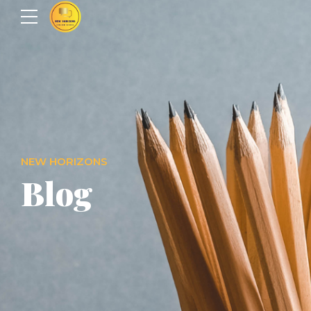
NEW HORIZONS
Blog