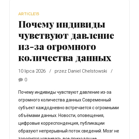
ARTICLE15
Почему индивиды
чувствуют давление
из-за огромного
количества данных
10 lipca 2026
przez Daniel Chelstowski
0
Почему индивиды чувствуют давление из-за
огромного количества данных Современный
субъект каждодневно встречается с огромными
объёмами данных. Новости, оповещения,
цифровые корреспонденция, публикации
образуют непрерывный поток сведений. Мозг не
торопится усваивать все приходящие