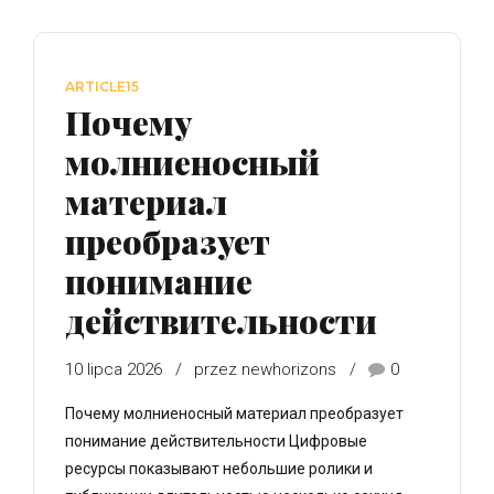
ARTICLE15
Почему
молниеносный
материал
преобразует
понимание
действительности
10 lipca 2026
przez newhorizons
0
Почему молниеносный материал преобразует
понимание действительности Цифровые
ресурсы показывают небольшие ролики и