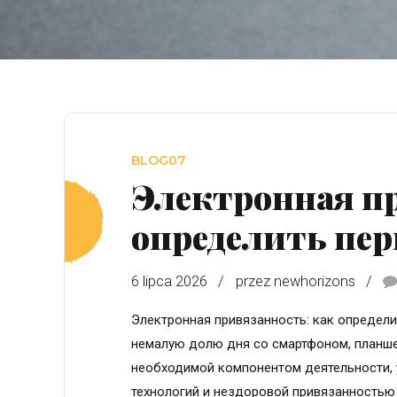
BLOG07
Электронная пр
определить пе
6 lipca 2026
przez newhorizons
Электронная привязанность: как определ
немалую долю дня со смартфоном, планш
необходимой компонентом деятельности, 
технологий и нездоровой привязанностью