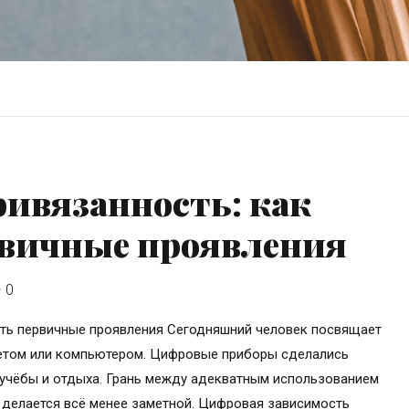
ивязанность: как
рвичные проявления
0
ить первичные проявления Сегодняшний человек посвящает
етом или компьютером. Цифровые приборы сделались
учёбы и отдыха. Грань между адекватным использованием
 делается всё менее заметной. Цифровая зависимость