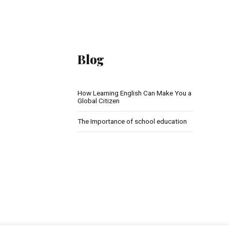
Blog
How Learning English Can Make You a
Global Citizen
The Importance of school education