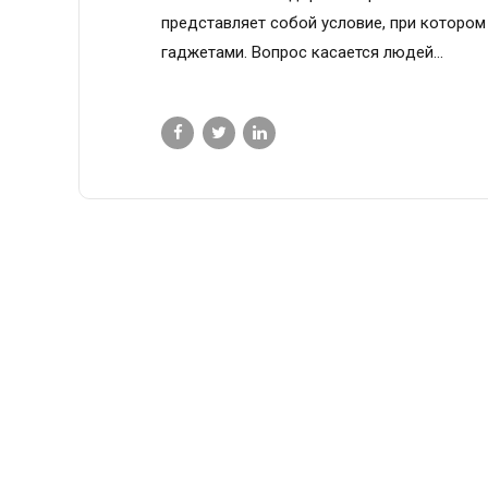
представляет собой условие, при которо
гаджетами. Вопрос касается людей...