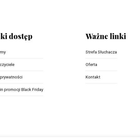
ki dostęp
Ważne linki
ymy
Strefa Słuchacza
czyciele
Oferta
 prywatności
Kontakt
n promocji Black Friday