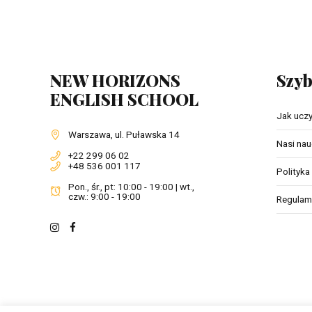
NEW HORIZONS
Szyb
ENGLISH SCHOOL
Jak ucz
Warszawa, ul. Puławska 14
Nasi nau
+22 299 06 02
+48 536 001 117
Polityka
Pon., śr., pt: 10:00 - 19:00 | wt.,
czw.: 9:00 - 19:00
Regulami