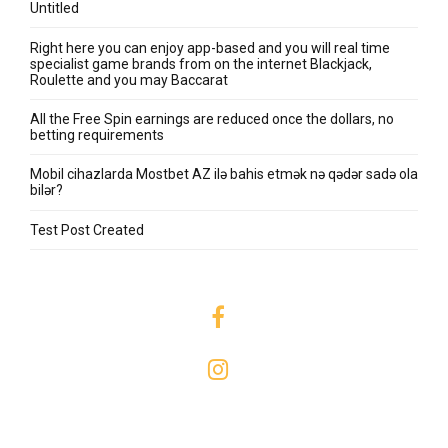
Untitled
Right here you can enjoy app-based and you will real time
specialist game brands from on the internet Blackjack,
Roulette and you may Baccarat
All the Free Spin earnings are reduced once the dollars, no
betting requirements
Mobil cihazlarda Mostbet AZ ilə bahis etmək nə qədər sadə ola
bilər?
Test Post Created