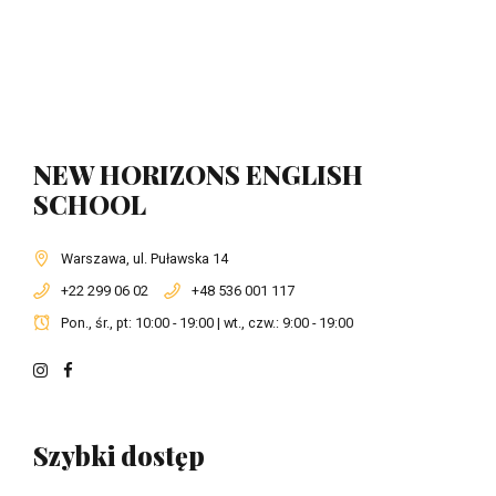
NEW HORIZONS ENGLISH
SCHOOL
Warszawa, ul. Puławska 14
+22 299 06 02
+48 536 001 117
Pon., śr., pt: 10:00 - 19:00 | wt., czw.: 9:00 - 19:00
Szybki dostęp