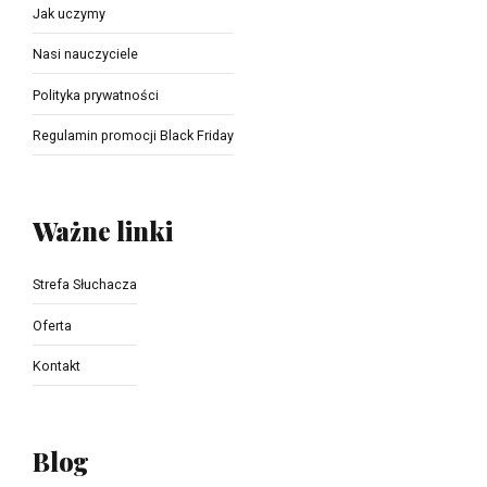
Jak uczymy
Nasi nauczyciele
Polityka prywatności
Regulamin promocji Black Friday
Ważne linki
Strefa Słuchacza
Oferta
Kontakt
Blog