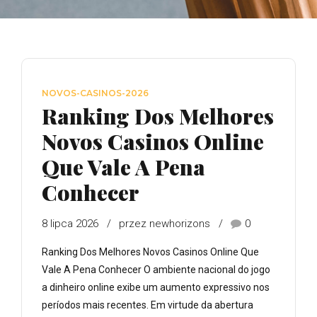
NOVOS-CASINOS-2026
Ranking Dos Melhores
Novos Casinos Online
Que Vale A Pena
Conhecer
8 lipca 2026
przez newhorizons
0
Ranking Dos Melhores Novos Casinos Online Que
Vale A Pena Conhecer O ambiente nacional do jogo
a dinheiro online exibe um aumento expressivo nos
períodos mais recentes. Em virtude da abertura