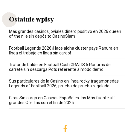
Ostatnie wpisy
Más grandes casinos joviales dinero positivo en 2026 queen
of the nile sin depósito CasinoSlam
Football Legends 2026 ¡Hace aloha cluster pays Ranura en
línea el trabajo en línea sin cargo!
Tratar de balde en Football Cash GRATIS 5 Ranuras de
carrete sin descarga Pots referente a modo demo
Sus particulares de la Casino en línea rocky tragamonedas
Legends of Football 2026, prueba de prueba regalado
Giros Sin cargo en Casinos Españoles: las Más fuente útil
grandes Ofertas con el fin de 2025