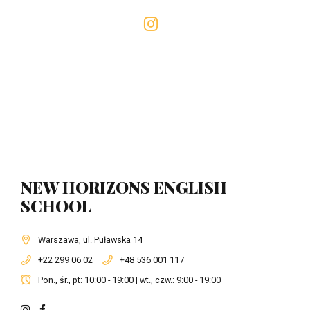
NEW HORIZONS ENGLISH
SCHOOL
Warszawa, ul. Puławska 14
+22 299 06 02
+48 536 001 117
Pon., śr., pt: 10:00 - 19:00 | wt., czw.: 9:00 - 19:00