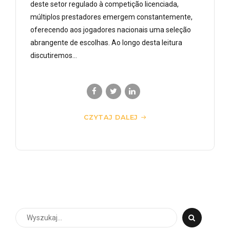
deste setor regulado à competição licenciada,
múltiplos prestadores emergem constantemente,
oferecendo aos jogadores nacionais uma seleção
abrangente de escolhas. Ao longo desta leitura
discutiremos...
CZYTAJ DALEJ