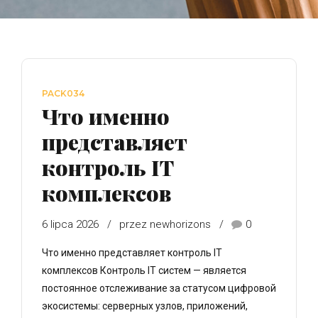
PACK034
Что именно
представляет
контроль IT
комплексов
6 lipca 2026
przez newhorizons
0
Что именно представляет контроль IT
комплексов Контроль IT систем — является
постоянное отслеживание за статусом цифровой
экосистемы: серверных узлов, приложений,